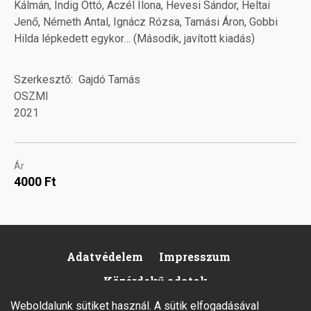
Kálmán, Indig Ottó, Aczél Ilona, Hevesi Sándor, Heltai
Jenő, Németh Antal, Ignácz Rózsa, Tamási Áron, Gobbi
Hilda lépkedett egykor… (Második, javított kiadás)
Szerkesztő
Gajdó Tamás
OSZMI
2021
Ár
4000 Ft
Adatvédelem
Impresszum
Footer
Közérdekű adatok
Weboldalunk sütiket használ. A sütik elfogadásával