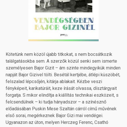
Kötetünk nem közöl újabb titkokat, s nem bocsátkozik
találgatásokba sem. A szerzők közül senki sem ismerte
személyesen Bajor Gizit – ám szinte mindegyikük minden
napját Bajor Gizivel tölti. Besétál kertjébe, átlépi küszöbét,
felszalad lépcsőjén, kitárja ablakait. Kézbe veszi
fényképeit, karikatúráit, keze írását olvassa, dísztárgyait
forgatja. S mikor elindítja a kiállítás technikai eszközeit, s
felcsendülnek – ki tudja hányadszor – a színésznő
előadásában Puskin Mese Szaltán cárról című művének
első sorai, megérkeznek Bajor Gizi mai vendégei.
Ugyanazon az úton, melyen Herczeg Ferenc, Csathó