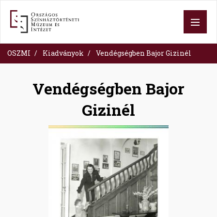
Ugrás
a
tartalomra
OSZMI
Kiadványok
Vendégségben Bajor Gizinél
Vendégségben Bajor
Gizinél
Image