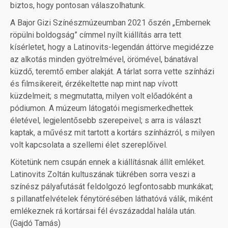
biztos, hogy pontosan válaszolhatunk.
A Bajor Gizi Színészmúzeumban 2021 őszén „Embernek
röpülni boldogság” címmel nyílt kiállítás arra tett
kísérletet, hogy a Latinovits-legendán áttörve megidézze
az alkotás minden gyötrelmével, örömével, bánatával
küzdő, teremtő ember alakját. A tárlat sorra vette színházi
és filmsikereit, érzékeltette nap mint nap vívott
küzdelmeit; s megmutatta, milyen volt előadóként a
pódiumon. A múzeum látogatói megismerkedhettek
életével, legjelentősebb szerepeivel; s arra is választ
kaptak, a művész mit tartott a kortárs színházról, s milyen
volt kapcsolata a szellemi élet szereplőivel.
Kötetünk nem csupán ennek a kiállításnak állít emléket.
Latinovits Zoltán kultuszának tükrében sorra veszi a
színész pályafutását feldolgozó legfontosabb munkákat;
s pillanatfelvételek fénytörésében láthatóvá válik, miként
emlékeznek rá kortársai fél évszázaddal halála után.
(Gajdó Tamás)