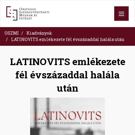
Ugrás
a
tartalomra
OSZMI
Kiadványok
LATINOVITS emlékezete fél évszázaddal halála után
LATINOVITS emlékezete
fél évszázaddal halála
után
Image