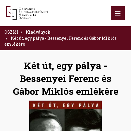
Ugrás
a
tartalomra
OSZMI
Kiadványok
Két út, egy pálya - Bessenyei Ferenc és Gábor Miklós
emlékére
Két út, egy pálya -
Bessenyei Ferenc és
Gábor Miklós emlékére
Image