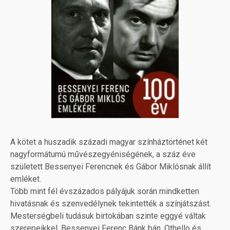
A kötet a huszadik századi magyar színháztörténet két
nagyformátumú művészegyéniségének, a száz éve
született Bessenyei Ferencnek és Gábor Miklósnak állít
emléket.
Több mint fél évszázados pályájuk során mindketten
hivatásnak és szenvedélynek tekintették a színjátszást.
Mesterségbeli tudásuk birtokában szinte eggyé váltak
szerepeikkel. Bessenyei Ferenc Bánk bán, Othello és