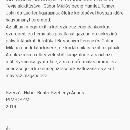
Tevje alakításával, Gábor Miklós pedig Hamlet, Tanner
John és Lucifer figurájának életre keltésével hosszú időre
hagyományt teremtett.
Az album megörökíti a két színészlegenda ikonikus
szerepeit, és bemutatja páratlanul gazdag és sokszínű
pályafutásukat. A fotókat Bessenyei Ferenc és Gábor
Miklós gondolatai kísérik, de kortársaik is szóhoz jutnak.
A sokszólamú elbeszélésből kirajzolódik a színházi
műhely-munka gyötrelme, a szerepformálás öröme és
nehézsége, a közönség ízlésének változása és a két
művész magánélete.
Szerző
Huber Beáta, Szebényi Ágnes
PIM-OSZMI
2019
Ár