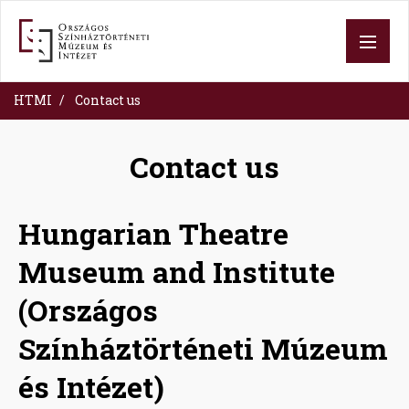
Skip
to
main
content
HTMI
Contact us
Contact us
Hungarian Theatre
Museum and Institute
(Országos
Színháztörténeti Múzeum
és Intézet)