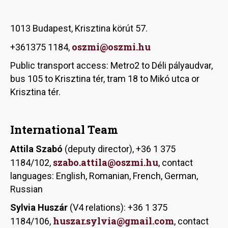
1013 Budapest, Krisztina körút 57.
oszmi@oszmi.hu
+361375 1184,
Public transport access: Metro2 to Déli pályaudvar,
bus 105 to Krisztina tér, tram 18 to Mikó utca or
Krisztina tér.
International Team
Attila Szabó
(deputy director), +36 1 375
szabo.attila@oszmi.hu
1184/102,
, contact
languages: English, Romanian, French, German,
Russian
Sylvia Huszár
(V4 relations): +36 1 375
huszar.sylvia@gmail.com
1184/106,
, contact