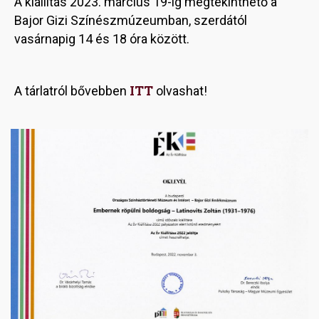
A kiállítás 2023. március 19-ig megtekinthető a
Bajor Gizi Színészmúzeumban, szerdától
vasárnapig 14 és 18 óra között.
ITT
A tárlatról bővebben
olvashat!
Image