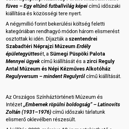
füves – Egy eltűnő futballvilág képei
című időszaki
kiállítása és közösségi tere nyert.
A négymillió forint bekerülési költség feletti
kategóriában rendhagyó módon három elismerést
osztottak ki idén. Díjazták a
szentendrei
Szabadtéri Néprajzi Múzeum
Erdély
épületegyüttes
ét, a
Sümegi Püspöki Palota
Mennyei ügyek
című kiállítását és a
zirci Reguly
Antal Múzeum és Népi Kézműves Alkotóház
Regulyversum – mindent Regulyról
című kiállítását.
Az Országos Színháztörténeti Múzeum és
Intézet
„Embernek röpülni boldogság” – Latinovits
Zoltán (1931–1976)
című időszaki tárlatunk
elismerő oklevélben részesült.