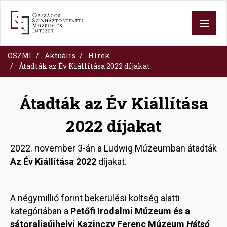
Ugrás
a
tartalomra
OSZMI
Aktuális
Hírek
Átadták az Év Kiállítása 2022 díjakat
Átadták az Év Kiállítása
2022 díjakat
2022. november 3-án a Ludwig Múzeumban átadták
Az Év Kiállítása 2022
díjakat.
A négymillió forint bekerülési költség alatti
kategóriában a
Petőfi Irodalmi Múzeum és a
sátoraljaújhelyi Kazinczy Ferenc Múzeum
Hátsó