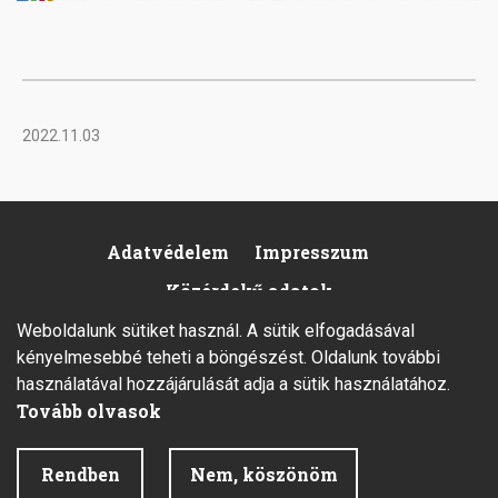
2022.11.03
Adatvédelem
Impresszum
Footer
Közérdekű adatok
Weboldalunk sütiket használ. A sütik elfogadásával
kényelmesebbé teheti a böngészést. Oldalunk további
használatával hozzájárulását adja a sütik használatához.
Tovább olvasok
2026 © Minden jog fenntartva.
Rendben
Nem, köszönöm
Fejlesztette az Integral Vision Kft.