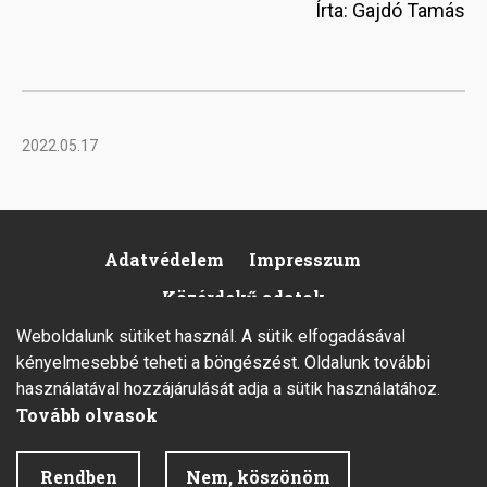
Írta: Gajdó Tamás
2022.05.17
Adatvédelem
Impresszum
Footer
Közérdekű adatok
Weboldalunk sütiket használ. A sütik elfogadásával
kényelmesebbé teheti a böngészést. Oldalunk további
használatával hozzájárulását adja a sütik használatához.
Tovább olvasok
2026 © Minden jog fenntartva.
Rendben
Nem, köszönöm
Fejlesztette az Integral Vision Kft.