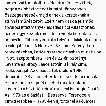
kamerával forgatott felvételek azért készültek,
hogy a színháztörténet kutatói könnyebben
összegezhessék majd ennek a korszaknak a
színházművészetét. Ezért nem csak a jelentős
fővárosi intézmények előadásaiból választottak,
hanem igyekeztek minél több vidéki bemutatót is
archiválni. Több egyedülálló felvételt találunk ebben
a válogatásban. A Nemzeti Színház Kerényi Imre
rendezésében, kettős szereposztásban mutatta be
1985. szeptember 21-én és 22-én Szörényi
Levente és Bródy János István, a király című
rockoperáját. Az előadás felvételére 1986.
december 28-án és 29-én került sor. De nemcsak
ezt a zenés színjátékot lehet megtekinteni, a
Hegedűs a háztetőn című musical is megtalálható.
Az 1973-as előadást – Bessenyei Ferenccel a
címszerepben – 1985-ben újította fel a Fővárosi