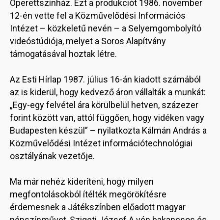
Operettszínház. Ezt a produkciót 1986. november
12-én vette fel a Közművelődési Információs
Intézet – közkeletű nevén – a Selyemgombolyító
videóstúdiója, melyet a Soros Alapítvány
támogatásával hoztak létre.
Az Esti Hírlap 1987. július 16-án kiadott számából
az is kiderül, hogy kedvező áron vállalták a munkát:
„Egy-egy felvétel ára körülbelül hetven, százezer
forint között van, attól függően, hogy vidéken vagy
Budapesten készül” – nyilatkozta Kálmán András a
Közművelődési Intézet információtechnológiai
osztályának vezetője.
Ma már nehéz kideríteni, hogy milyen
megfontolásokból ítélték megörökítésre
érdemesnek a Játékszínben előadott magyar
népszínművet, Szigeti József A vén bakancsos és