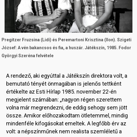
Pregitzer Fruzsina (Lidi) és Peremartoni Krisztina (Ilon). Szigeti
József: A vén bakancsos és fia, a huszár. Játékszín, 1985. Fodor
Györgyi Szeréna felvétele
A rendező, aki egyúttal a Játékszín direktora volt, a
bemutató tényét önmagában is jelenős tettként
értékelte az Esti Hírlap 1985. november 22-én
megjelent számában: „nagyon régen szerettem
volna már megrendezni, de eddig sehogy sem jött
össze. Amikor előhozakodtam ötletemmel, mindig
mindenféle kifogásokat emeltek. A legfőbb érv az
volt: a népszínműnek nem realista szemléletű a