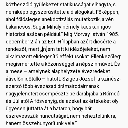
közbeszóló gyülekezet statikusságát elhagyta, s
némiképp egyszerűsítette a dialógokat. Főképpen,
ahol fölösleges anekdotizálás mutatkozik, a vén
bakancsos, Sugár Mihály némely kacskaringós
historizálásában például.” Míg Morvay István 1985.
december 2-án az Esti Hírlapban azért dicsérte a
rendezőt, mert „[n]em tett ki idézőjeleket, nem
alkalmazott elidegenítő effektusokat. Ellenkezőleg:
megismertette a közönséggel a népszínművet. És
a mese – amelynek alaphelyzete évezredeket
átívelőn időtálló – hatott. Szigeti József, a színész-
szerző több évszázad drámairodalmának
nagyjeleneteit csempészte be darabjába a Rómeó
és Júliától A fösvényig, de ezeket az értékeket oly
ügyesen juttatta át a határon, hogy bár
észrevesszük huncutságát, nem neheztelünk rá,
hanem összehunyorítunk vele.”