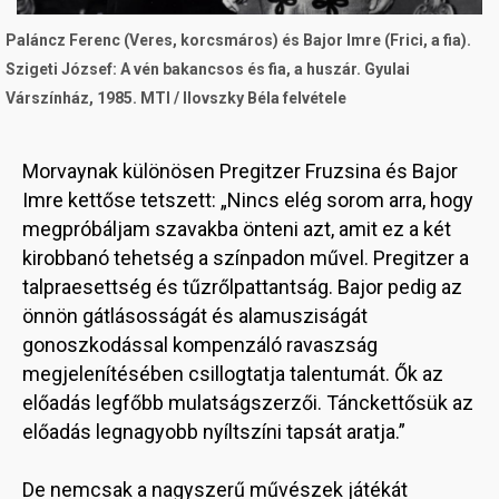
Paláncz Ferenc (Veres, korcsmáros) és Bajor Imre (Frici, a fia).
Szigeti József: A vén bakancsos és fia, a huszár. Gyulai
Várszínház, 1985. MTI / Ilovszky Béla felvétele
Morvaynak különösen Pregitzer Fruzsina és Bajor
Imre kettőse tetszett: „Nincs elég sorom arra, hogy
megpróbáljam szavakba önteni azt, amit ez a két
kirobbanó tehetség a színpadon művel. Pregitzer a
talpraesettség és tűzrőlpattantság. Bajor pedig az
önnön gátlásosságát és alamusziságát
gonoszkodással kompenzáló ravaszság
megjelenítésében csillogtatja talentumát. Ők az
előadás legfőbb mulatságszerzői. Tánckettősük az
előadás legnagyobb nyíltszíni tapsát aratja.”
De nemcsak a nagyszerű művészek játékát