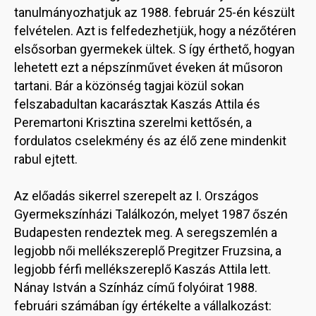
tanulmányozhatjuk az 1988. február 25-én készült
felvételen. Azt is felfedezhetjük, hogy a nézőtéren
elsősorban gyermekek ültek. S így érthető, hogyan
lehetett ezt a népszínművet éveken át műsoron
tartani. Bár a közönség tagjai közül sokan
felszabadultan kacarásztak Kaszás Attila és
Peremartoni Krisztina szerelmi kettősén, a
fordulatos cselekmény és az élő zene mindenkit
rabul ejtett.
Az előadás sikerrel szerepelt az I. Országos
Gyermekszínházi Találkozón, melyet 1987 őszén
Budapesten rendeztek meg. A seregszemlén a
legjobb női mellékszereplő Pregitzer Fruzsina, a
legjobb férfi mellékszereplő Kaszás Attila lett.
Nánay István a Színház című folyóirat 1988.
februári számában így értékelte a vállalkozást: