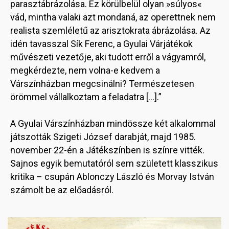
parasztábrázolása. Ez körülbelül olyan »súlyos«
vád, mintha valaki azt mondaná, az operettnek nem
realista szemléletű az arisztokrata ábrázolása. Az
idén tavasszal Sík Ferenc, a Gyulai Várjátékok
művészeti vezetője, aki tudott erről a vágyamról,
megkérdezte, nem volna-e kedvem a
Várszínházban megcsinálni? Természetesen
örömmel vállalkoztam a feladatra […].”
A Gyulai Várszínházban mindössze két alkalommal
játszották Szigeti József darabját, majd 1985.
november 22-én a Játékszínben is színre vitték.
Sajnos egyik bemutatóról sem született klasszikus
kritika – csupán Ablonczy László és Morvay István
számolt be az előadásról.
Image