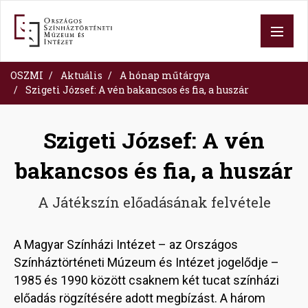
Ugrás
a
tartalomra
OSZMI
Aktuális
A hónap műtárgya
Szigeti József: A vén bakancsos és fia, a huszár
Szigeti József: A vén
bakancsos és fia, a huszár
A Játékszín előadásának felvétele
A Magyar Színházi Intézet – az Országos
Színháztörténeti Múzeum és Intézet jogelődje –
1985 és 1990 között csaknem két tucat színházi
előadás rögzítésére adott megbízást. A három