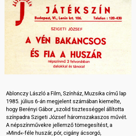
Ablonczy László a Film, Színház, Muzsika című lap
1985. július 6-án megjelent számában kiemelte,
hogy Berényi Gábor „szolid tisztességgel állította
színpadra Szigeti József háromszakaszos művét.
A népszínművekre jellemző tömegesítést, a
»Mind«-féle huszár, pór, cigány ácsorgó,