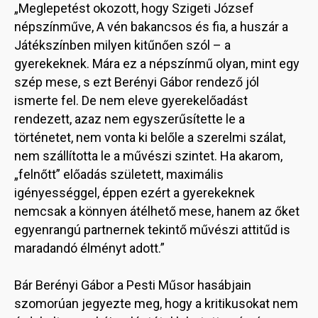
„Meglepetést okozott, hogy Szigeti József
népszínműve, A vén bakancsos és fia, a huszár a
Játékszínben milyen kitűnően szól – a
gyerekeknek. Mára ez a népszínmű olyan, mint egy
szép mese, s ezt Berényi Gábor rendező jól
ismerte fel. De nem eleve gyerekelőadást
rendezett, azaz nem egyszerűsítette le a
történetet, nem vonta ki belőle a szerelmi szálat,
nem szállította le a művészi szintet. Ha akarom,
„felnőtt” előadás született, maximális
igényességgel, éppen ezért a gyerekeknek
nemcsak a könnyen átélhető mese, hanem az őket
egyenrangú partnernek tekintő művészi attitűd is
maradandó élményt adott.”
Bár Berényi Gábor a Pesti Műsor hasábjain
szomorúan jegyezte meg, hogy a kritikusokat nem