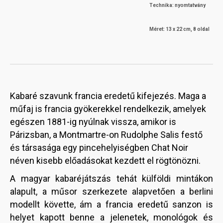
Technika: nyomtatvány
Méret: 13 x 22 cm, 8 oldal
Kabaré szavunk francia eredetű kifejezés. Maga a
műfaj is francia gyökerekkel rendelkezik, amelyek
egészen 1881-ig nyúlnak vissza, amikor is
Párizsban, a Montmartre-on Rudolphe Salis festő
és társasága egy pincehelyiségben Chat Noir
néven kisebb előadásokat kezdett el rögtönözni.
A magyar kabaréjátszás tehát külföldi mintákon
alapult, a műsor szerkezete alapvetően a berlini
modellt követte, ám a francia eredetű sanzon is
helyet kapott benne a jelenetek, monológok és