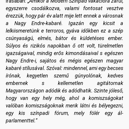
írásában: „
Amikor a Modern Színpad vakációra zárul,
egyszerre csodálkozva, valami fontosat vesztve
érezzük, hogy pár év alatt mije lett ennek a városnak
a Nagy Endre-kabaré. Igazán egy kicsit a
lelkiismeretünk e terroros, gyáva időkben ez a szép
csúnyaságú, elmés, bátor és küldetéses ember.
Súlyos és rizikós napokban ő ott volt, türelmetlen
igazságaival, mindig erős kimondásaival s egészen
Nagy Endre-i, sajátos és mégis egészen magyar
kabaré stílusával. Szóval: mindennel, ami egy becses
írónak, kegyetlen szemű gúnyolónak, kedves
embernek s kellemetlen agitátornak
Magyarországon adódik és adódhatik. Szinte jóleső,
hogy van egy hely még, ahol a komiszságokat
valóban komiszságoknak merik látni és bélyegezni,
egy kis színpadi fórum, mely fölér egy ál-
parlamenttel.”