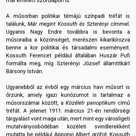
már említett szórólapon is.
A műsorban politikai témájú színpadi tréfát is
találunk,
Már megint Kossuth és Szterényi
címmel.
Ugyanis Nagy Endre továbbra is bevonta a
műsoraiba a közönséget, merészen kikarikírozva
benne a kor politikai és társadalmi eseményeit.
Kossuth Ferencet például általában Huszár Pufi
formálta meg, míg Szterényi József államtitkárt
Bársony István.
Ugyanebből az évből egy március havi műsort is
őrzünk, amely igazi kuriózumot is tartalmaz a
műsorszámai között, a
Közéleti panoptikum
című
tréfát. A jelenet 1911. március 21-én rendőrségi
tárgyalást vont maga után, mert mint egy városligeti
mutatványosbódéban közéleti svindlerekként
mutatta be például Apponyi Albert grófot, Kossuth