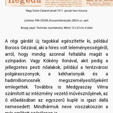
Nagy Endre Cabaret-jának 1911. január havi műsora
Lelőhely: PIM-OSZMI, Kisnyomtatványtár, 280/n sz. pall.
Anyag: papír.
Technika: nyomtatvány.
Méret: 13 x 22 cm, 4 oldal
A régi gárdát új tagokkal egészítette ki, például
Boross Gézával, aki a híres volt leleményességéről,
arról, hogy mindig azonnal feltalálta magát a
színpadon. Vagy Kökény Ilonával, akit pedig a
jellegzetes pesti nőalakok, például a terézvárosi
polgárasszonyok, a kékharisnyák és a
hadimilliomosnék megszemélyesítőjeként
emlegettek. Továbbra is Medgyaszay Vilma
számított az intézmény vezető művésznőjének, az
ő előadásában az egyszerű kuplé is igazi dallá
nemesedett. Mindhármuk neve visszaköszön a