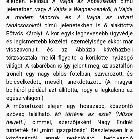
életben. Például
A Vajda az Abbáziában
című
jelenetben, vagy
A Vajda a Wagner-zenéről
,
A Vajda
a modern tánczról
és
A Vajda az udvari
tanácsosokról
című jelenetekben is ő alakította
Eötvös Károlyt. A kor egyik legnevesebb ügyvédje
és legismertebb közéleti személyisége ekkor már
visszavonult, és az Abbázia kávéházbeli
törzsasztala mellől figyelte a körülötte nyüzsgő
világot. A kabaréban is így jelent meg, az asztalfőn
trónolt egy nagy öblös fotelban, szivarozott, és
bölcselkedett, mesélt, anekdotázott. (A magyar
bolháról például azt állította, hogy a legkülönb az
egész világon.)
A műsorfüzet elején egy hosszabb, köszöntő
szöveg található,
Mi történik az este? (Műsor
helyett.)
címmel, szerzőjeként Nagy Endrét
tüntették fel „mint igazgatóság”. Részletesen ír a
közönségről, annak reakciójáról, befolyásoló