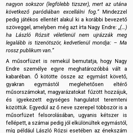
nagyon sokszor (legfölebb tizszer), mert az utána
következő paródiában excellálni fog.”
Mindezzel
pedig játékos ellentét alakul ki a korábbi bevezető
szöveggel, amelyben még azt írta Nagy Endre: „
(…)
ha László Rózsit véletlenül nem ujrázzák meg
legalább is tizenötször, kedvetlenül mondja: – Ma
rossz publikum van.”
A műsorfüzet is remekül bemutatja, hogy Nagy
Endre személye egyre meghatározóbbá vált a
kabaréban. Ő kötötte össze az egymást követő,
gyakran egymástól meglehetősen eltérő
műsorszámokat, magyarázatokat fűzött hozzájuk,
és igyekezett egységes hangulatot teremteni
közöttük. Egyedül az ő neve szerepel többször is a
műsorfüzet felsorolásában, ugyanis kétszer is
fellépett, a számai pedig jól elkülönültek egymástól,
míg például László Rózsi esetében az énekszám