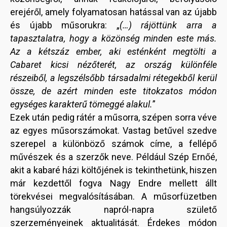
erejéről, amely folyamatosan hatással van az újabb
és újabb műsorukra: „
(…) rájöttünk arra a
tapasztalatra, hogy a közönség minden este más.
Az a kétszáz ember, aki esténként megtölti a
Cabaret kicsi nézőterét, az ország különféle
részeiből, a legszélsőbb társadalmi rétegekből kerül
össze, de azért minden este titokzatos módon
egységes karakterű tömeggé alakul.
”
Ezek után pedig rátér a műsorra, szépen sorra véve
az egyes műsorszámokat. Vastag betűvel szedve
szerepel a különböző számok címe, a fellépő
művészek és a szerzők neve. Például Szép Ernőé,
akit a kabaré házi költőjének is tekinthetünk, hiszen
már kezdettől fogva Nagy Endre mellett állt
törekvései megvalósításában. A műsorfüzetben
hangsúlyozzák napról-napra születő
szerzeményeinek aktualitását. Érdekes módon