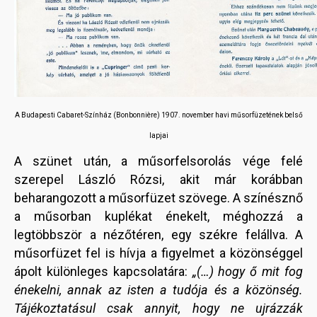
A Budapesti Cabaret-Színház (Bonbonnière) 1907. november havi műsorfüzetének belső
lapjai
A szünet után, a műsorfelsorolás vége felé
szerepel László Rózsi, akit már korábban
beharangozott a műsorfüzet szövege. A színésznő
a műsorban kuplékat énekelt, méghozzá a
legtöbbször a nézőtéren, egy székre felállva. A
műsorfüzet fel is hívja a figyelmet a közönséggel
ápolt különleges kapcsolatára:
„(…) hogy ő mit fog
énekelni, annak az isten a tudója és a közönség.
Tájékoztatásul csak annyit, hogy ne ujrázzák