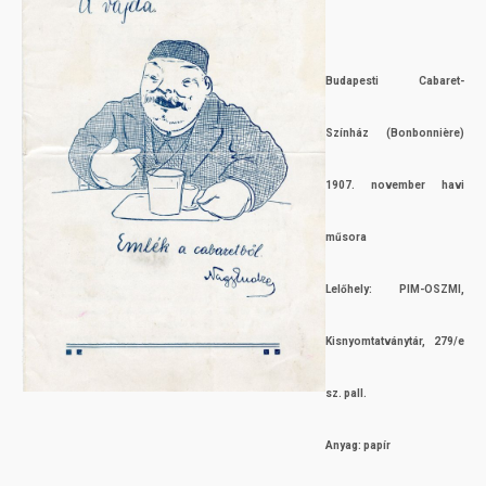
Budapesti Cabaret-
Színház (Bonbonnière)
1907. november havi
műsora
Lelőhely: PIM-OSZMI,
Kisnyomtatványtár, 279/e
sz. pall.
Anyag: papír