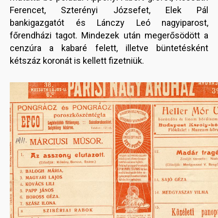
Ferencet, Szterényi Józsefet, Elek Pál
bankigazgatót és Lánczy Leó nagyiparost,
főrendházi tagot. Mindezek után megerősödött a
cenzúra a kabaré felett, illetve büntetésként
kétszáz koronát is kellett fizetniük.