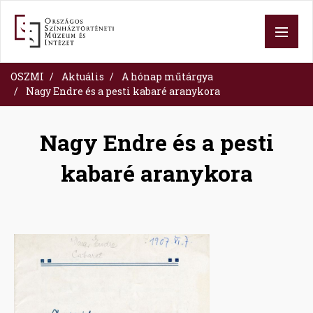
Ugrás
a
tartalomra
OSZMI
Aktuális
A hónap műtárgya
Nagy Endre és a pesti kabaré aranykora
Nagy Endre és a pesti
kabaré aranykora