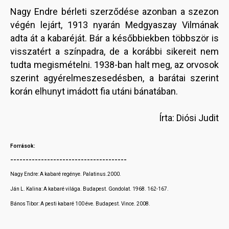
Nagy Endre bérleti szerződése azonban a szezon
végén lejárt, 1913 nyarán Medgyaszay Vilmának
adta át a kabaréját. Bár a későbbiekben többször is
visszatért a színpadra, de a korábbi sikereit nem
tudta megismételni. 1938-ban halt meg, az orvosok
szerint agyérelmeszesedésben, a barátai szerint
korán elhunyt imádott fia utáni bánatában.
Írta: Diósi Judit
Források:
--------------------------------------
Nagy Endre: A kabaré regénye. Palatinus.2000.
Ján L. Kalina: A kabaré világa. Budapest. Gondolat. 1968. 162-167.
Bános Tibor: A pesti kabaré 100 éve. Budapest. Vince. 2008.