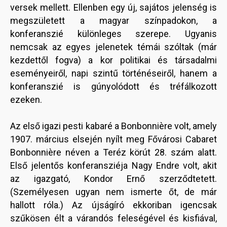
versek mellett. Ellenben egy új, sajátos jelenség is
megszületett a magyar színpadokon, a
konferanszié különleges szerepe. Ugyanis
nemcsak az egyes jelenetek témái szóltak (már
kezdettől fogva) a kor politikai és társadalmi
eseményeiről, napi szintű történéseiről, hanem a
konferanszié is gúnyolódott és tréfálkozott
ezeken.
Az első igazi pesti kabaré a Bonbonnière volt, amely
1907. március elsején nyílt meg Fővárosi Cabaret
Bonbonnière néven a Teréz körút 28. szám alatt.
Első jelentős konferansziéja Nagy Endre volt, akit
az igazgató, Kondor Ernő szerződtetett.
(Személyesen ugyan nem ismerte őt, de már
hallott róla.) Az újságíró ekkoriban igencsak
szűkösen élt a várandós feleségével és kisfiával,