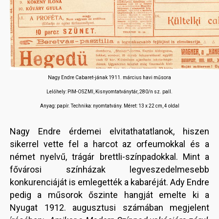
Nagy Endre Cabaret-jának 1911. március havi műsora
Lelőhely: PIM-OSZMI, Kisnyomtatványtár, 280/n sz. pall.
Anyag: papír. Technika: nyomtatvány. Méret: 13 x 22 cm, 4 oldal
Nagy Endre érdemei elvitathatatlanok, hiszen
sikerrel vette fel a harcot az orfeumokkal és a
német nyelvű, trágár brettli-színpadokkal. Mint a
fővárosi színházak legveszedelmesebb
konkurenciáját is emlegették a kabaréját. Ady Endre
pedig a műsorok őszinte hangját emelte ki a
Nyugat 1912. augusztusi számában megjelent