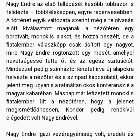
Nagy Endre az első fellépését később többször is
felidézte – többféleképpen, egyre regényesebben.
A történet egyik változata szerint még a felolvasás
előtt kiválasztott magának a nézőtéren egy
borotvált, monoklis alakot, és hozzá beszélt, de a
fiatalember válaszképp csak ásított egy nagyot,
mire Nagy Endre rögtönzött egy mesét, amellyel
nevetségessé tette őt és az egész szituációt.
Mindezzel pedig színháztörténetet írva új alapokra
helyezte a nézőtér és a színpad kapcsolatát, ekkor
jelent meg ugyanis a rafináltan okos konferanszié a
magyar kabaréban. Másnap már lefizetett monoklis
fiatalember ült a nézőtéren, hogy a jelenet
megismétlődhessen, Kondor pedig rendkívül
elégedett volt Nagy Endrével.
Nagy Endre igazi vezéregyéniség volt, eredeti és