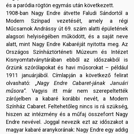
és a paródia rögtön egymás után következett.
1908-ban Nagy Endre átvette Faludi Sándortól a
Modern Színpad vezetését, amely a régi
Műcsarnok Andrássy út 69. szám alatti épületének
alagsori helyiségében működött, és a saját neve
alatt, mint Nagy Endre Kabaréját nyitotta meg. Az
Országos Színháztörténeti Múzeum és Intézet
Kisnyomtatványtárában ebből az időszakból is
őrzünk szórólapokat és havi műsorokat – például
1911 januárjából. Címlapján a következő felirat
olvasható:
„Nagy Endre Cabaret-jának Januári
műsora”
. Vagyis itt már nem szerepeltették
zárójelben a kabaré korábbi nevét, a Modern
Színház Cabaret. Feltehetőleg nincs is rá szükség,
hiszen az intézmény és a műfaj összeforrt Nagy
Endre nevével. Joggal nevezik ezt az időszakot a
magyar kabaré aranykorának: Nagy Endre egy addig