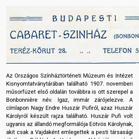
Az Országos Színháztörténeti Múzeum és Intézet
Kisnyomtatványtárában található 1907. novemberi
műsorfüzet első oldalán továbbra is ott szerepel a
Bonbonnière név. Igaz, immár zárójelezve. A
címlapon Nagy Endre Huszár Pufiról, azaz Huszár
Károlyról készült rajza található. Huszár Pufi volt
ugyanis az állandó megformálója Eötvös Károlynak,
akit csak a Vajdaként emlegettek a pesti társasági