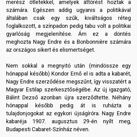
merész ötletekkel, amelyek áttörést hoztak a
számára. Egészen addig ugyanis a politikával
általában csak egy szűk, kiváltságos réteg
foglalkozott, a színpadon pedig tabu volt a politikai
gyarlóság megjelenítése. Ám ez a döntés
meghozta Nagy Endre és a Bonbonnière számára
az országos sikert és elismertséget.
Nem sokkal a megnyitó után (mindössze egy
hónappal később) Kondor Ernő el is adta a kabarét,
Nagy Endre szerződése megszűnt, így visszatért a
Magyar Estilap szerkesztőségébe. Az új igazgató,
Bálint Dezső azonban újra szerződtette. Néhány
hónappal később pedig át is ruházta a
tulajdonjogokat az egykori újságíróra. Nagy Endre
kabaréja 1907. augusztus 29-én nyílt meg,
Budapesti Cabaret-Színház néven.