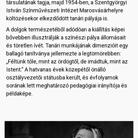
társulatának tagja, majd 1954-ben, a Szentgyörgyi
István Színművészeti Intézet Marosvásárhelyre
költözésekor elkezdődött tanári pályája is.
A dolgok természetéből adódóan a kiállítás képei
bővebben illusztrálják a színészi pálya állomásait
és töretlen ívét. Tanári munkájának dimenzióit egy
ballagó tanítványa jellemezte a legtömörebben:
„Féltünk tőle, mint az ördögtől, de imádtuk, mint az
Istent.” A hatvanas évek közepétől önálló
osztályvezetői státusba került, és évfolyamok
sorának lett meghatározó pedagógiai irányítója és
példaképe.
Image