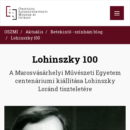
Ugrás
a
tartalomra
OSZMI
Aktuális
Betekintő - színházi blog
Lohinszky 100
Lohinszky 100
A Marosvásárhelyi Művészeti Egyetem
centenáriumi kiállítása Lohinszky
Loránd tiszteletére
Image