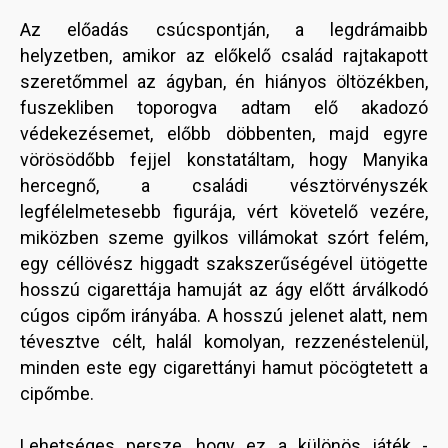
Az előadás csúcspontján, a legdrámaibb
helyzetben, amikor az előkelő család rajtakapott
szeretőmmel az ágyban, én hiányos öltözékben,
fuszekliben toporogva adtam elő akadozó
védekezésemet, előbb döbbenten, majd egyre
vörösödőbb fejjel konstatáltam, hogy Manyika
hercegnő, a családi vésztörvényszék
legfélelmetesebb figurája, vért követelő vezére,
miközben szeme gyilkos villámokat szórt felém,
egy céllövész higgadt szakszerűségével ütögette
hosszú cigarettája hamuját az ágy előtt árválkodó
cúgos cipőm irányába. A hosszú jelenet alatt, nem
tévesztve célt, halál komolyan, rezzenéstelenül,
minden este egy cigarettányi hamut pöcögtetett a
cipőmbe.
Lehetséges persze, hogy ez a különös játék -