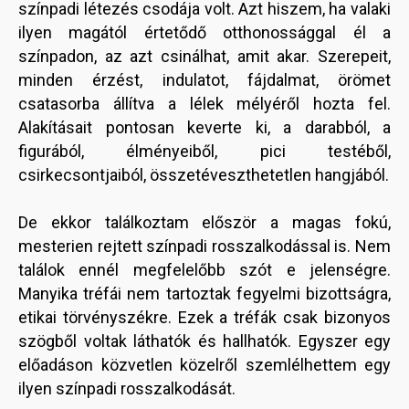
színpadi létezés csodája volt. Azt hiszem, ha valaki
ilyen magától értetődő otthonossággal él a
színpadon, az azt csinálhat, amit akar. Szerepeit,
minden érzést, indulatot, fájdalmat, örömet
csatasorba állítva a lélek mélyéről hozta fel.
Alakításait pontosan keverte ki, a darabból, a
figurából, élményeiből, pici testéből,
csirkecsontjaiból, összetéveszthetetlen hangjából.
De ekkor találkoztam először a magas fokú,
mesterien rejtett színpadi rosszalkodással is. Nem
találok ennél megfelelőbb szót e jelenségre.
Manyika tréfái nem tartoztak fegyelmi bizottságra,
etikai törvényszékre. Ezek a tréfák csak bizonyos
szögből voltak láthatók és hallhatók. Egyszer egy
előadáson közvetlen közelről szemlélhettem egy
ilyen színpadi rosszalkodását.