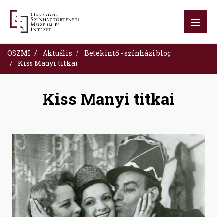
Ugrás
a
tartalomra
OSZMI
Aktuális
Betekintő - színházi blog
Kiss Manyi titkai
Kiss Manyi titkai