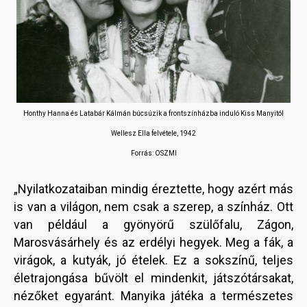
Honthy Hanna és Latabár Kálmán búcsúzik a frontszínházba induló Kiss Manyitól
Wellesz Ella felvétele, 1942
Forrás: OSZMI
„Nyilatkozataiban mindig éreztette, hogy azért más
is van a világon, nem csak a szerep, a színház. Ott
van például a gyönyörű szülőfalu, Zágon,
Marosvásárhely és az erdélyi hegyek. Meg a fák, a
virágok, a kutyák, jó ételek. Ez a sokszínű, teljes
életrajongása bűvölt el mindenkit, játszótársakat,
nézőket egyaránt. Manyika játéka a természetes