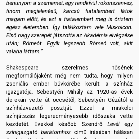
behunyom a szememet, egy rendkívül rokonszenves,
finom megjelenésű, karcsú fiatalembert látok
magam előtt, és ezt a fiatalembert meg is őriztem
egész életemben. Így találkoztam vele Miskolcon.
Első nagy szerepét játszotta az Akadémia elvégzése
után; Rómeót. Egyik legszebb Rómeó volt, akit
valaha láttam.”
Shakespeare szerelmes hősének
megformálójaként még nem tudta, hogy milyen
zseniális ember bűvkörébe került: a színház
igazgatója, Sebestyén Mihály az 1920-as évek
derekán vette át öccsétől, Sebestyén Gézától a
színházvezető posztját. Ezzel a miskolci
színjátszás legeredményesebb időszaka vette
kezdetét. Évekkel később Szendrő
Levél egy
színigazgató barátomhoz
című írásában hálásan