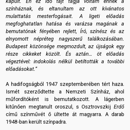
kapuit. Én ez idő tájt tagja voltam ennek a
színháznak, és eltanultam az ott kívánatos
mulattatás mesterfogásait. A ligeti előadás
megfoghatatlan hatása és varázsa magának a
bemutatónak fényében rejlett, Író, színész és az
elnyomott népréteg nagyszerű találkozásában.
Budapest közönsége megmozdult, az újságok egy
része cikkeket közölt. És aztán… öt előadás
végeztével: indokolás nélkül betiltották a további
előadásokat.”
A hadifogságból 1947 szeptemberében tért haza.
Ismét szerződtette a Nemzeti Színház, ahol
műfordítóként is bemutatkozott. A lágerben
kitűnően megtanult oroszul, s Osztrovszkij
Erdő
című színművét ő ültette át magyarra. A darab
1948-ban került színpadra.