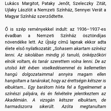
Lukács Margitot, Pataky Jenőt, Szeleczky Zitát,
Ujlaky Lászlót a Nemzeti Színház, Sennyei Verát a
Magyar Színház szerződtette.
Ő is szép reményekkel indult: az 1936–1937-es
évadban a Nemzeti Színház ösztöndíjas
növendéke lett. Az
Újság
című lapnak ekkor adta
élete első nyilatkozatát:
„Sohasem akartam színész
lenni. Az iskolában mindig jó tanuló, önképzőköri
elnök voltam, és tanár szerettem volna lenni. De az
utolsó két évben viselkedésemmel és kellemetlen
hangú dolgozataimmal annyira magam ellen
hangoltam a tanárokat, hogy az érettségin kétszer is
elbuktam… Egy barátom hívta fel a figyelmemet a
színészi pályára, és én felvételre jelentkeztem az
Akadémián. A vizsgán kétszer elbuktam, de
harmadszorra sikerült. Azóta megtanultam