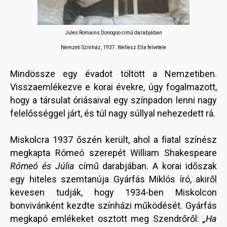
Jules Romains Donogoo című darabjában
Nemzeti Színház, 1937. Wellesz Ella felvétele
Mindössze egy évadot töltött a Nemzetiben.
Visszaemlékezve e korai évekre, úgy fogalmazott,
hogy a társulat óriásaival egy színpadon lenni nagy
felelősséggel járt, és túl nagy súllyal nehezedett rá.
Miskolcra 1937 őszén került, ahol a fiatal színész
megkapta Rómeó szerepét William Shakespeare
Rómeó és Júlia
című darabjában. A korai időszak
egy hiteles szemtanúja Gyárfás Miklós író, akiről
kevesen tudják, hogy 1934-ben Miskolcon
bonvivánként kezdte színházi működését. Gyárfás
megkapó emlékeket osztott meg Szendrőről:
„Ha