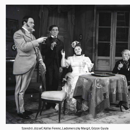
Szendrő József, Kállai Ferenc, Ladomerszky Margit, Gózon Gyula