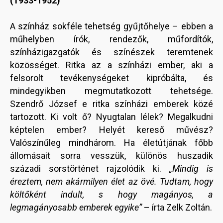
(1933-1952)
A színház sokféle tehetség gyűjtőhelye – ebben a
műhelyben írók, rendezők, műfordítók,
színházigazgatók és színészek teremtenek
közösséget. Ritka az a színházi ember, aki a
felsorolt tevékenységeket kipróbálta, és
mindegyikben megmutatkozott tehetsége.
Szendrő József e ritka színházi emberek közé
tartozott. Ki volt ő? Nyugtalan lélek? Megalkudni
képtelen ember? Helyét kereső művész?
Valószínűleg mindhárom. Ha életútjának főbb
állomásait sorra vesszük, különös huszadik
századi sorstörténet rajzolódik ki.
„Mindig is
éreztem, nem akármilyen élet az övé. Tudtam, hogy
költőként indult, s hogy magányos, a
legmagányosabb emberek egyike”
– írta Zelk Zoltán.