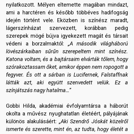
nyilatkozott. Mélyen eltemette magában mindazt,
ami a harctéren és később többéves hadifogság
idején történt vele. Eközben is színész maradt,
lágerszínházat szervezett, korábban pedig
szerepek mögé bújva igyekezett magát és társait
védeni a borzalmaktól:
„A második világháború
lövészárkaiban sűrűn szerepeltem mint színész.
Katona voltam, és a bajtársaim elvárták tőlem, hogy
szórakoztassam őket, amikor éppen nem ropogott a
fegyver. És ott a sárban is Lucifernek, Falstaffnak
látták azt, aki együtt szenvedett velük. Ez a
színjátszás nagy hatalma…”
Gobbi Hilda, akadémiai évfolyamtársa a háborút
okolta a művész nyughatatlan életéért, pályájának
különös alakulásáért:
„Aki Szendrő Jóskát közelről
ismerte és szerette, mint én, az tudta, hogy életét a