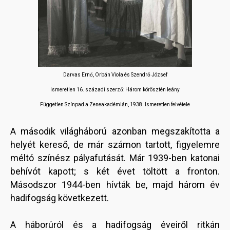
Darvas Ernő, Orbán Viola és Szendrő József
Ismeretlen 16. századi szerző: Három körösztén leány
Független Színpad a Zeneakadémián, 1938. Ismeretlen felvétele
A második világháború azonban megszakította a
helyét kereső, de már számon tartott, figyelemre
méltó színész pályafutását. Már 1939-ben katonai
behívót kapott; s két évet töltött a fronton.
Másodszor 1944-ben hívták be, majd három év
hadifogság következett.
A háborúról és a hadifogság éveiről ritkán