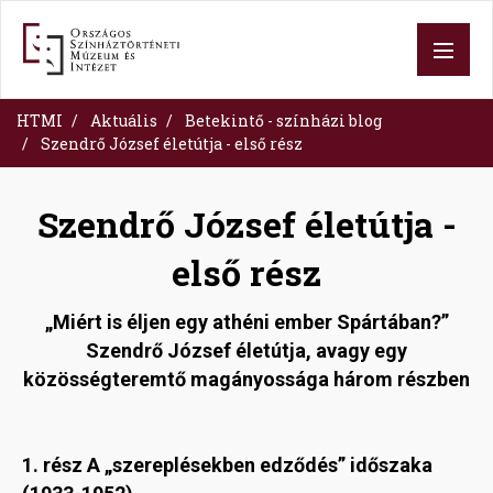
Skip
to
main
content
HTMI
Aktuális
Betekintő - színházi blog
Szendrő József életútja - első rész
Szendrő József életútja -
első rész
„Miért is éljen egy athéni ember Spártában?”
Szendrő József életútja, avagy egy
közösségteremtő magányossága három részben
1. rész A „szereplésekben edződés” időszaka