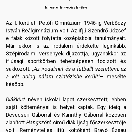
Ismeretlen fényképész felvétele
Az I. kerületi Petőfi Gimnázium 1946-ig Verbőczy
István Reálgimnázium volt. Az ifjú Szendrő József
e falak között folytatta középiskolai tanulmányait.
Már ekkor is az irodalom érdekelte leginkább.
Szépirodalmi versenyek díjazottja, ugyanakkor az
ifjúsági sportkörben tehetségesen focizott és
sakkozott.
„Az irodalmat és a futballt szerettem, ez
a két dolog nálam szintézisbe került”
– mesélte
később.
Diákkürt
néven iskolai lapot szerkesztett; ebben
saját költeményei is helyet kaptak. Egy ideig a
Devecseri Gáborral és Karinthy Gáborral közösen
alapított
Hangszóró
című diákújság főszerkesztője
volt. Reményteljes ifjú költőként Bravó Ézsau