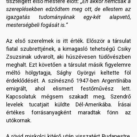
tisztelgett első mestere előtt:
„Én akkor nemcsak a
szereplésekben edződtem meg ott, de ellestem az
igazgatás tudományának egy-két alapvető,
mesterségbeli fogását is.”
Az első szerelmek is itt érték. Először a társulat
fiatal szubrettjének, a kimagasló tehetségű Csiky
Zsuzsinak udvarolt, aki húszévesen tüdővészben
meghalt. Ezt követően a társulat másik figyelemre
méltó hölgytagja, Sághy Györgyi keltette föl
érdeklődését. A színésznő 1947-ben Argentínába
emigrált, ahol elismert festőművész lett.
Kapcsolatuk mégsem szakadt meg, Szendrő
levelek tucatjait küldte Dél-Amerikába. Írásai
értékes forrásanyagként maradtak fönn az
utókornak.
A rövid miskolci kitérő után visszatért Budapestre,