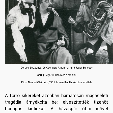
Gordon Zsuzsával és Csengery Aladárral mint Jegor Bulicsov
Gorkij: Jegor Bulicsov és a többiek
Pécsi Nemzeti Színház, 1951. Ismeretlen fényképész felvétele
A forró sikereket azonban hamarosan magánéleti
tragédia árnyékolta be: elveszítették tizenöt
hónapos kisfiukat. A házaspár útjai idővel