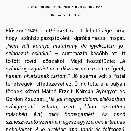
Alekszandr Osztrovszkij: Erdő. Nemzeti Színház, 1948
Kálmán Béla felvétele
Először 1949-ben Pécsett kapott lehetőséget arra,
hogy színházigazgatóként kipróbálhassa magát.
„Nem volt könnyű mutatvány, de igyekeztem jó
színházat csinálni”
– summázta később az itt
töltött rövid időszakot. Majd hozzáfűzte:
„A
színházigazgatást nem dísznek, nem mesterségnek,
hanem hivatásnak tartom.”
Jó szeme volt a fiatal
tehetségek fölfedezéséhez. Ő indította el a pályán
többek között Máthé Erzsit, Kálmán Györgyöt és
Gordon Zsuzsát.
„Ha jól meggondolom, elsősorban
színigazgató voltam, mert jobban szerettem
másokért élni, mint önmagamért. Az önző
színészvezető szerintem egész egyszerűen ártalmas
pokolfajzat. A jó direktor: apa, tanár és fölfedező,