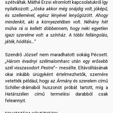
szétváltak. Máthé Erzsi elromlott kapcsolatukról így
nyilatkozott:
„Jóska akkor még snájdig volt, jóképű,
és szellemével, egész lényével lenyűgözött. Ahogy
mindenkit, aki a környezetében volt. Néhány hét
múlva rá is kellett döbbennem, hogy neki egyetlen
igazi szerelme volt: a színház. A többi fellángolás,
játék, hódítás…”
Szendrő József nem maradhatott sokáig Pécsett.
„Három évadnyi szélmalomharc után egy erősebb
szél visszasodort Pestre
”– mesélte. Eltávolításának
okai inkább ürügyként értelmezhetők, szemére
vetették például, hogy az
Ármány és szerelem
című
Schiller-drámából huszonöt próbát tartott, míg a
Határszélen
című termelési darabból csak
feleannyit.