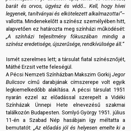
barát és orvos, ügyész és védő… Kell, hogy hívei
legyenek, tanítványai és elkötelezett alkalmazottai”
–
vallotta. Mindenekelőtt a színész személyében hitt,
alapvetően ez határozta meg színházi működését:
„A színházi teljesítmény fókuszában mindig a
színész eredetisége, újszerűsége, rendkívülisége áll.”
Ismét szerelmes lett; a társulat fiatal színésznőjét,
Máthé Erzsit vette feleségül.
A Pécsi Nemzeti Színházban Makszim Gorkij
Jegor
Bulicsov
című darabjának címszerepe volt egyik
legkiemelkedőbb alakítása. A pécsi társulat 1951
nyarán ezzel az előadással szerepelt a Vidéki
Színházak Ünnepi Hete elnevezésű szakmai
találkozón Budapesten. Somlyó György 1951. július
11-én a Szabad Nép hasábjain így méltatta a
bemutatót:
„
Az előadás jól és helyesen emelte ki a