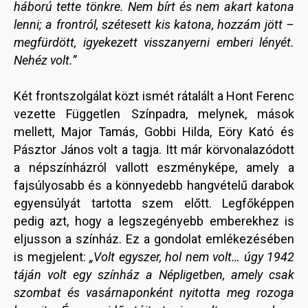
háború tette tönkre. Nem bírt és nem akart katona
lenni; a frontról, szétesett kis katona, hozzám jött –
megfürdött, igyekezett visszanyerni emberi lényét.
Nehéz volt.”
Két frontszolgálat közt ismét rátalált a Hont Ferenc
vezette Független Színpadra, melynek, mások
mellett, Major Tamás, Gobbi Hilda, Eöry Kató és
Pásztor János volt a tagja. Itt már körvonalazódott
a népszínházról vallott eszményképe, amely a
fajsúlyosabb és a könnyedebb hangvételű darabok
egyensúlyát tartotta szem előtt. Legfőképpen
pedig azt, hogy a legszegényebb emberekhez is
eljusson a színház. Ez a gondolat emlékezésében
is megjelent:
„Volt egyszer, hol nem volt… úgy 1942
táján volt egy színház a Népligetben, amely csak
szombat és vasárnaponként nyitotta meg rozoga