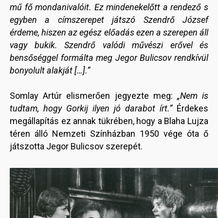
mű fő mondanivalóit. Ez mindenekelőtt a rendező s
egyben a címszerepet játszó Szendrő József
érdeme, hiszen az egész előadás ezen a szerepen áll
vagy bukik. Szendrő valódi művészi erővel és
bensőséggel formálta meg Jegor Bulicsov rendkívül
bonyolult alakját […].”
Somlay Artúr elismerően jegyezte meg:
„Nem is
tudtam, hogy Gorkij ilyen jó darabot írt.”
Érdekes
megállapítás ez annak tükrében, hogy a Blaha Lujza
téren álló Nemzeti Színházban 1950 vége óta ő
játszotta Jegor Bulicsov szerepét.