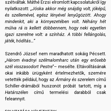
szétváltak. Máthé Erzsi elromlott kapcsolatukról így
nyilatkozott:
„Jóska akkor még snájdig volt, jóképű,
és szellemével, egész lényével lenyűgözött. Ahogy
mindenkit, aki a környezetében volt. Néhány hét
múlva rá is kellett döbbennem, hogy neki egyetlen
igazi szerelme volt: a színház. A többi fellángolás,
játék, hódítás…”
Szendrő József nem maradhatott sokáig Pécsett.
„Három évadnyi szélmalomharc után egy erősebb
szél visszasodort Pestre
”– mesélte. Eltávolításának
okai inkább ürügyként értelmezhetők, szemére
vetették például, hogy az
Ármány és szerelem
című
Schiller-drámából huszonöt próbát tartott, míg a
Határszélen
című termelési darabból csak
feleannyit.