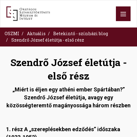
Skip
to
main
content
OSZMI
Aktuális
Betekintő - színházi blog
Szendrő József életútja - első rész
Szendrő József életútja -
első rész
„Miért is éljen egy athéni ember Spártában?”
Szendrő József életútja, avagy egy
közösségteremtő magányossága három részben
1. rész A „szereplésekben edződés” időszaka