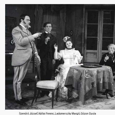
Szendrő József, Kállai Ferenc, Ladomerszky Margit, Gózon Gyula