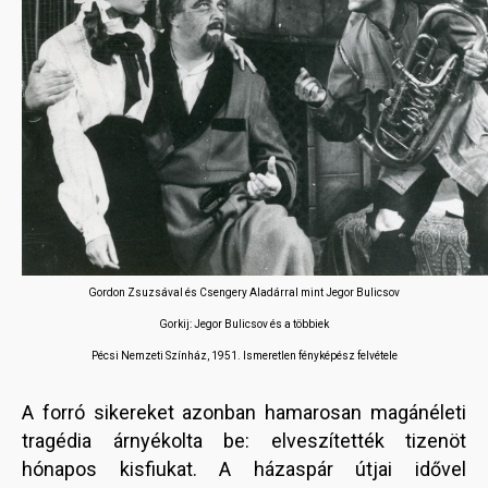
Gordon Zsuzsával és Csengery Aladárral mint Jegor Bulicsov
Gorkij: Jegor Bulicsov és a többiek
Pécsi Nemzeti Színház, 1951. Ismeretlen fényképész felvétele
A forró sikereket azonban hamarosan magánéleti
tragédia árnyékolta be: elveszítették tizenöt
hónapos kisfiukat. A házaspár útjai idővel