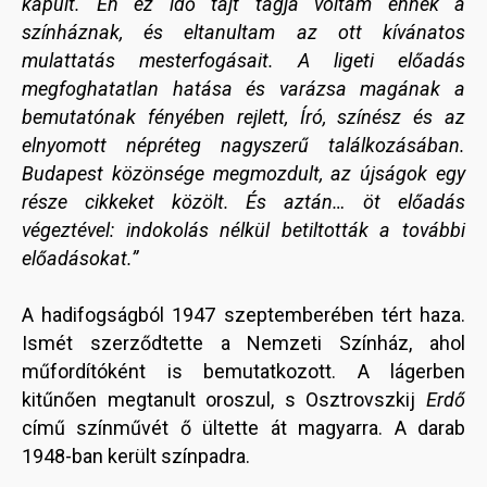
kapuit. Én ez idő tájt tagja voltam ennek a
színháznak, és eltanultam az ott kívánatos
mulattatás mesterfogásait. A ligeti előadás
megfoghatatlan hatása és varázsa magának a
bemutatónak fényében rejlett, Író, színész és az
elnyomott népréteg nagyszerű találkozásában.
Budapest közönsége megmozdult, az újságok egy
része cikkeket közölt. És aztán… öt előadás
végeztével: indokolás nélkül betiltották a további
előadásokat.”
A hadifogságból 1947 szeptemberében tért haza.
Ismét szerződtette a Nemzeti Színház, ahol
műfordítóként is bemutatkozott. A lágerben
kitűnően megtanult oroszul, s Osztrovszkij
Erdő
című színművét ő ültette át magyarra. A darab
1948-ban került színpadra.