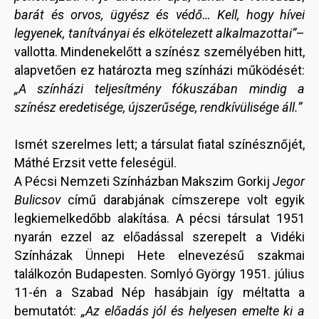
barát és orvos, ügyész és védő… Kell, hogy hívei
legyenek, tanítványai és elkötelezett alkalmazottai”
–
vallotta. Mindenekelőtt a színész személyében hitt,
alapvetően ez határozta meg színházi működését:
„A színházi teljesítmény fókuszában mindig a
színész eredetisége, újszerűsége, rendkívülisége áll.”
Ismét szerelmes lett; a társulat fiatal színésznőjét,
Máthé Erzsit vette feleségül.
A Pécsi Nemzeti Színházban Makszim Gorkij
Jegor
Bulicsov
című darabjának címszerepe volt egyik
legkiemelkedőbb alakítása. A pécsi társulat 1951
nyarán ezzel az előadással szerepelt a Vidéki
Színházak Ünnepi Hete elnevezésű szakmai
találkozón Budapesten. Somlyó György 1951. július
11-én a Szabad Nép hasábjain így méltatta a
bemutatót:
„
Az előadás jól és helyesen emelte ki a