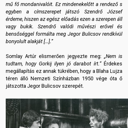
mű fő mondanivalóit. Ez mindenekelőtt a rendező s
egyben a címszerepet játszó Szendrő József
érdeme, hiszen az egész előadás ezen a szerepen áll
vagy bukik. Szendrő valódi művészi erővel és
bensőséggel formálta meg Jegor Bulicsov rendkívül
bonyolult alakját […].”
Somlay Artúr elismerően jegyezte meg:
„Nem is
tudtam, hogy Gorkij ilyen jó darabot írt.”
Érdekes
megállapítás ez annak tükrében, hogy a Blaha Lujza
téren álló Nemzeti Színházban 1950 vége óta ő
játszotta Jegor Bulicsov szerepét.