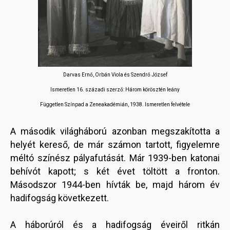
Darvas Ernő, Orbán Viola és Szendrő József
Ismeretlen 16. századi szerző: Három körösztén leány
Független Színpad a Zeneakadémián, 1938. Ismeretlen felvétele
A második világháború azonban megszakította a
helyét kereső, de már számon tartott, figyelemre
méltó színész pályafutását. Már 1939-ben katonai
behívót kapott; s két évet töltött a fronton.
Másodszor 1944-ben hívták be, majd három év
hadifogság következett.
A háborúról és a hadifogság éveiről ritkán