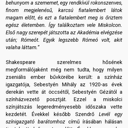
behunyom a szememet, egy rendkívül rokonszenves,
finom megjelenésű, karcsú fiatalembert látok
magam előtt, és ezt a fiatalembert meg is őriztem
egész életemben. Így találkoztam vele Miskolcon.
Első nagy szerepét játszotta az Akadémia elvégzése
után; Rómeót. Egyik legszebb Rómeó volt, akit
valaha láttam.”
Shakespeare szerelmes hősének
megformálójaként még nem tudta, hogy milyen
zseniális ember bűvkörébe került: a színház
igazgatója, Sebestyén Mihály az 1920-as évek
derekán vette át öccsétől, Sebestyén Gézától a
színházvezető posztját. Ezzel a miskolci
színjátszás legeredményesebb időszaka vette
kezdetét. Évekkel később Szendrő
Levél egy
színigazgató barátomhoz
című írásában hálásan