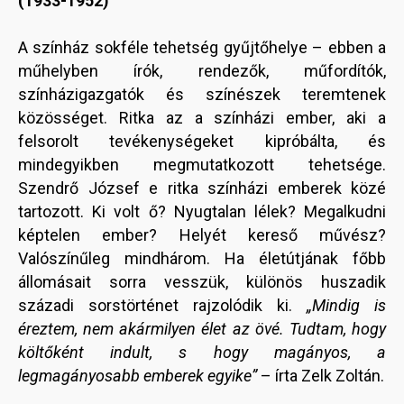
(1933-1952)
A színház sokféle tehetség gyűjtőhelye – ebben a
műhelyben írók, rendezők, műfordítók,
színházigazgatók és színészek teremtenek
közösséget. Ritka az a színházi ember, aki a
felsorolt tevékenységeket kipróbálta, és
mindegyikben megmutatkozott tehetsége.
Szendrő József e ritka színházi emberek közé
tartozott. Ki volt ő? Nyugtalan lélek? Megalkudni
képtelen ember? Helyét kereső művész?
Valószínűleg mindhárom. Ha életútjának főbb
állomásait sorra vesszük, különös huszadik
századi sorstörténet rajzolódik ki.
„Mindig is
éreztem, nem akármilyen élet az övé. Tudtam, hogy
költőként indult, s hogy magányos, a
legmagányosabb emberek egyike”
– írta Zelk Zoltán.