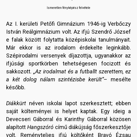
Ismeretlen fényképész felvétele
Az I. kerületi Petőfi Gimnázium 1946-ig Verbőczy
István Reálgimnázium volt. Az ifjú Szendrő József
e falak között folytatta középiskolai tanulmányait.
Már ekkor is az irodalom érdekelte leginkább.
Szépirodalmi versenyek díjazottja, ugyanakkor az
ifjúsági sportkörben tehetségesen focizott és
sakkozott.
„Az irodalmat és a futballt szerettem, ez
a két dolog nálam szintézisbe került”
– mesélte
később.
Diákkürt
néven iskolai lapot szerkesztett; ebben
saját költeményei is helyet kaptak. Egy ideig a
Devecseri Gáborral és Karinthy Gáborral közösen
alapított
Hangszóró
című diákújság főszerkesztője
volt. Reményteljes ifjú költőként Bravó Ézsau