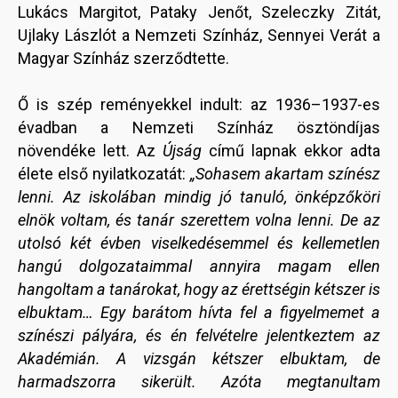
Lukács Margitot, Pataky Jenőt, Szeleczky Zitát,
Ujlaky Lászlót a Nemzeti Színház, Sennyei Verát a
Magyar Színház szerződtette.
Ő is szép reményekkel indult: az 1936–1937-es
évadban a Nemzeti Színház ösztöndíjas
növendéke lett. Az
Újság
című lapnak ekkor adta
élete első nyilatkozatát:
„Sohasem akartam színész
lenni. Az iskolában mindig jó tanuló, önképzőköri
elnök voltam, és tanár szerettem volna lenni. De az
utolsó két évben viselkedésemmel és kellemetlen
hangú dolgozataimmal annyira magam ellen
hangoltam a tanárokat, hogy az érettségin kétszer is
elbuktam… Egy barátom hívta fel a figyelmemet a
színészi pályára, és én felvételre jelentkeztem az
Akadémián. A vizsgán kétszer elbuktam, de
harmadszorra sikerült. Azóta megtanultam