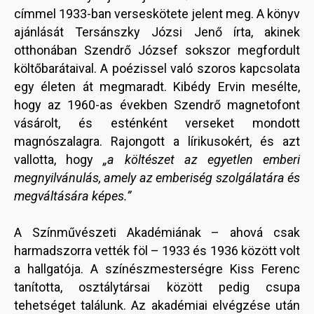
címmel 1933-ban verseskötete jelent meg. A könyv
ajánlását Tersánszky Józsi Jenő írta, akinek
otthonában Szendrő József sokszor megfordult
költőbarátaival. A poézissel való szoros kapcsolata
egy életen át megmaradt. Kibédy Ervin mesélte,
hogy az 1960-as években Szendrő magnetofont
vásárolt, és esténként verseket mondott
magnószalagra. Rajongott a lírikusokért, és azt
vallotta, hogy
„a költészet az egyetlen emberi
megnyilvánulás, amely az emberiség szolgálatára és
megváltására képes.”
A Színművészeti Akadémiának – ahová csak
harmadszorra vették föl – 1933 és 1936 között volt
a hallgatója. A színészmesterségre Kiss Ferenc
tanította, osztálytársai között pedig csupa
tehetséget találunk. Az akadémiai elvégzése után