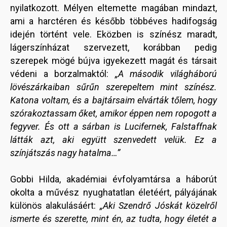
nyilatkozott. Mélyen eltemette magában mindazt,
ami a harctéren és később többéves hadifogság
idején történt vele. Eközben is színész maradt,
lágerszínházat szervezett, korábban pedig
szerepek mögé bújva igyekezett magát és társait
védeni a borzalmaktól:
„A második világháború
lövészárkaiban sűrűn szerepeltem mint színész.
Katona voltam, és a bajtársaim elvárták tőlem, hogy
szórakoztassam őket, amikor éppen nem ropogott a
fegyver. És ott a sárban is Lucifernek, Falstaffnak
látták azt, aki együtt szenvedett velük. Ez a
színjátszás nagy hatalma…”
Gobbi Hilda, akadémiai évfolyamtársa a háborút
okolta a művész nyughatatlan életéért, pályájának
különös alakulásáért:
„Aki Szendrő Jóskát közelről
ismerte és szerette, mint én, az tudta, hogy életét a