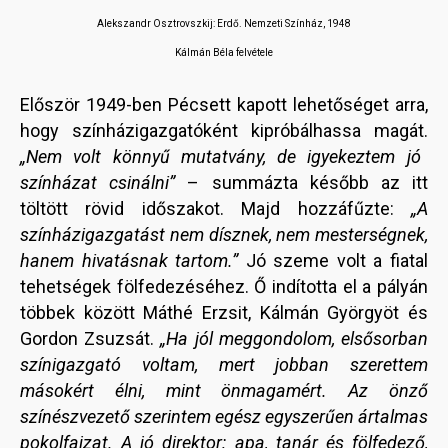
Alekszandr Osztrovszkij: Erdő. Nemzeti Színház, 1948
Kálmán Béla felvétele
Először 1949-ben Pécsett kapott lehetőséget arra,
hogy színházigazgatóként kipróbálhassa magát.
„Nem volt könnyű mutatvány, de igyekeztem jó
színházat csinálni”
– summázta később az itt
töltött rövid időszakot. Majd hozzáfűzte:
„A
színházigazgatást nem dísznek, nem mesterségnek,
hanem hivatásnak tartom.”
Jó szeme volt a fiatal
tehetségek fölfedezéséhez. Ő indította el a pályán
többek között Máthé Erzsit, Kálmán Györgyöt és
Gordon Zsuzsát.
„Ha jól meggondolom, elsősorban
színigazgató voltam, mert jobban szerettem
másokért élni, mint önmagamért. Az önző
színészvezető szerintem egész egyszerűen ártalmas
pokolfajzat. A jó direktor: apa, tanár és fölfedező,