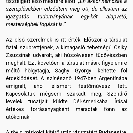
tisztelgett első mestere előtt:
„Én akkor nemcsak a
szereplésekben edződtem meg ott, de ellestem az
igazgatás tudományának egy-két alapvető,
mesterségbeli fogását is.”
Az első szerelmek is itt érték. Először a társulat
fiatal szubrettjének, a kimagasló tehetségű Csiky
Zsuzsinak udvarolt, aki húszévesen tüdővészben
meghalt. Ezt követően a társulat másik figyelemre
méltó hölgytagja, Sághy Györgyi keltette föl
érdeklődését. A színésznő 1947-ben Argentínába
emigrált, ahol elismert festőművész lett.
Kapcsolatuk mégsem szakadt meg, Szendrő
levelek tucatjait küldte Dél-Amerikába. Írásai
értékes forrásanyagként maradtak fönn az
utókornak.
A rövid miskolci kitérő után visszatért Budapestre,