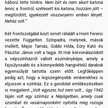
háború tette tönkre. Nem bírt és nem akart katona
lenni; a frontról, szétesett kis katona, hozzám jött –
megfürdött, igyekezett visszanyerni emberi lényét.
Nehéz volt.”
Két frontszolgálat közt ismét rátalált a Hont Ferenc
vezette Független Színpadra, melynek, mások
mellett, Major Tamás, Gobbi Hilda, Eöry Kató és
Pásztor János volt a tagja. Itt már körvonalazódott
a népszínházról vallott eszményképe, amely a
fajsúlyosabb és a könnyedebb hangvételű darabok
egyensúlyát tartotta szem előtt. Legfőképpen
pedig azt, hogy a legszegényebb emberekhez is
eljusson a színház. Ez a gondolat emlékezésében
is megjelent:
„Volt egyszer, hol nem volt… úgy 1942
táján volt egy színház a Népligetben, amely csak
szombat és vasárnaponként nyitotta meg rozoga