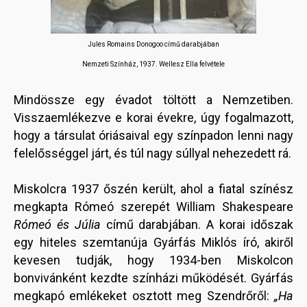
Jules Romains Donogoo című darabjában
Nemzeti Színház, 1937. Wellesz Ella felvétele
Mindössze egy évadot töltött a Nemzetiben.
Visszaemlékezve e korai évekre, úgy fogalmazott,
hogy a társulat óriásaival egy színpadon lenni nagy
felelősséggel járt, és túl nagy súllyal nehezedett rá.
Miskolcra 1937 őszén került, ahol a fiatal színész
megkapta Rómeó szerepét William Shakespeare
Rómeó és Júlia
című darabjában. A korai időszak
egy hiteles szemtanúja Gyárfás Miklós író, akiről
kevesen tudják, hogy 1934-ben Miskolcon
bonvivánként kezdte színházi működését. Gyárfás
megkapó emlékeket osztott meg Szendrőről:
„Ha