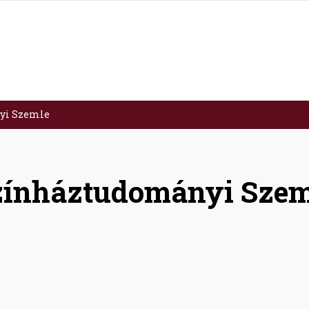
yi Szemle
zínháztudományi Szem