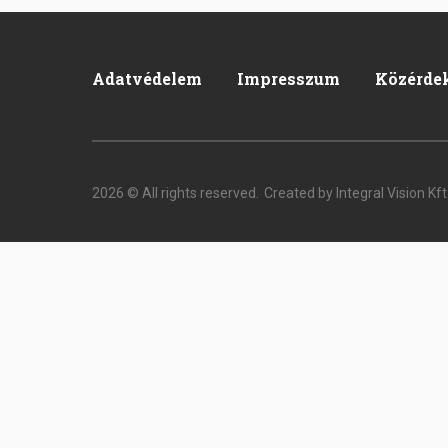
Adatvédelem
Impresszum
Közérde
Footer
2026 © All rights reserved.
Created by Integral Vision Kft