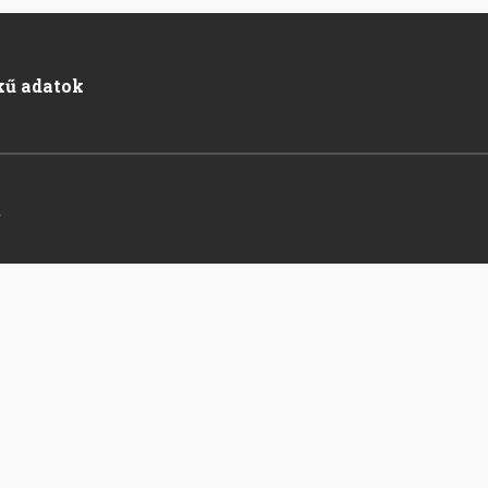
kű adatok
.