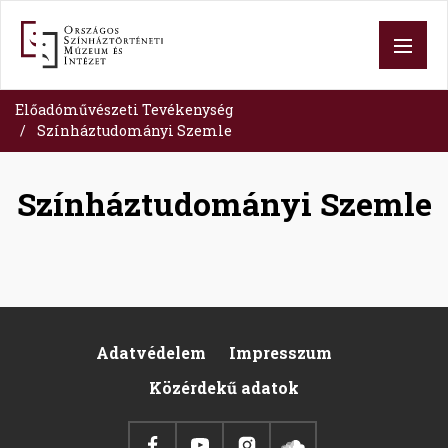
Skip
to
main
content
Előadóművészeti Tevékenység
Színháztudományi Szemle
Színháztudományi Szemle
Adatvédelem
Impresszum
Footer
Közérdekű adatok