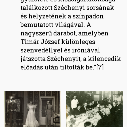
találkozott Széchenyi sorsának
és helyzetének a színpadon
bemutatott világával. A
nagyszerű darabot, amelyben
Timár József különleges
szenvedéllyel és iróniával
játszotta Széchenyit, a kilencedik
előadás után tiltották be.”[7]
Image
Image