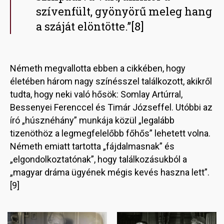
szívenfült, gyönyörű meleg hang
a száját elöntötte.”[8]
Németh megvallotta ebben a cikkében, hogy
életében három nagy színésszel találkozott, akikről
tudta, hogy neki való hősök: Somlay Artúrral,
Bessenyei Ferenccel és Timár Józseffel. Utóbbi az
író „húsznéhány” munkája közül „legalább
tizenöthöz a legmegfelelőbb főhős” lehetett volna.
Németh emiatt tartotta „fájdalmasnak” és
„elgondolkoztatónak”, hogy találkozásukból a
„magyar dráma ügyének mégis kevés haszna lett”.
[9]
Image
Image