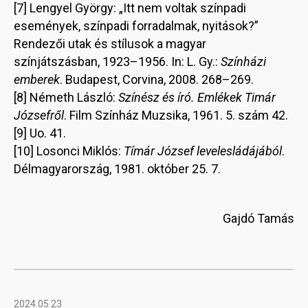
[7] Lengyel György: „Itt nem voltak színpadi
események, színpadi forradalmak, nyitások?”
Rendezői utak és stílusok a magyar
színjátszásban, 1923–1956. In: L. Gy.:
Színházi
emberek
. Budapest, Corvina, 2008. 268–269.
[8] Németh László:
Színész és író. Emlékek Timár
Józsefről
. Film Színház Muzsika, 1961. 5. szám 42.
[9] Uo. 41.
[10] Losonci Miklós:
Tímár József levelesládájából
.
Délmagyarország, 1981. október 25. 7.
Gajdó Tamás
2024.05.23