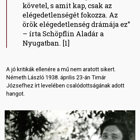
követel, s amit kap, csak az
elégedetlenségét fokozza. Az
örök elégedetlenség drámája ez”
– írta Schöpflin Aladár a
Nyugatban. [1]
A jó kritikák ellenére a mű nem aratott sikert.
Németh László 1938. április 23-án Timár
Józsefhez írt levelében csalódottságának adott
hangot.
Image