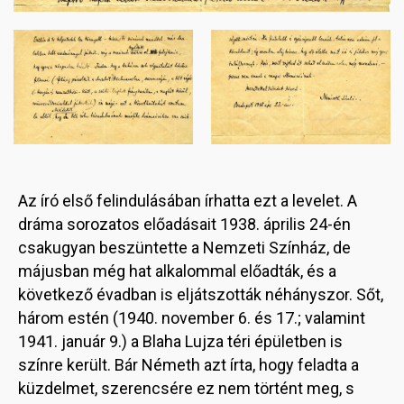
Image
Image
Az író első felindulásában írhatta ezt a levelet. A
dráma sorozatos előadásait 1938. április 24-én
csakugyan beszüntette a Nemzeti Színház, de
májusban még hat alkalommal előadták, és a
következő évadban is eljátszották néhányszor. Sőt,
három estén (1940. november 6. és 17.; valamint
1941. január 9.) a Blaha Lujza téri épületben is
színre került. Bár Németh azt írta, hogy feladta a
küzdelmet, szerencsére ez nem történt meg, s