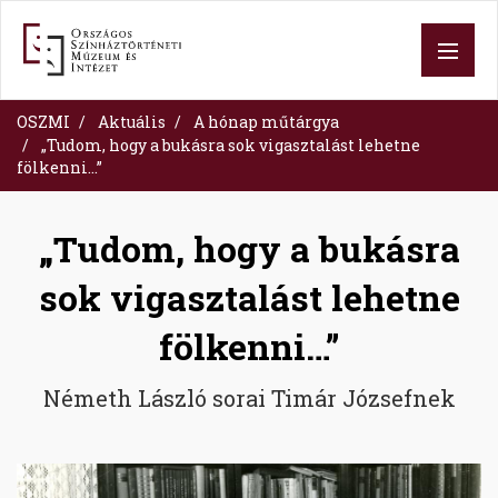
Skip
to
main
content
OSZMI
Aktuális
A hónap műtárgya
„Tudom, hogy a bukásra sok vigasztalást lehetne
fölkenni…”
„Tudom, hogy a bukásra
sok vigasztalást lehetne
fölkenni…”
Németh László sorai Timár Józsefnek
Image