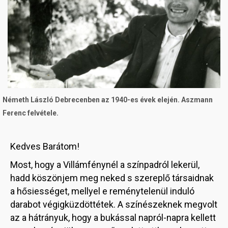
Németh László Debrecenben az 1940-es évek elején. Aszmann
Ferenc felvétele.
Kedves Barátom!
Most, hogy a Villámfénynél a színpadról lekerül,
hadd köszönjem meg neked s szereplő társaidnak
a hősiességet, mellyel e reménytelenül induló
darabot végigküzdöttétek. A színészeknek megvolt
az a hátrányuk, hogy a bukással napról-napra kellett