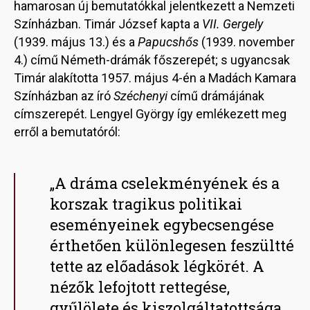
hamarosan új bemutatókkal jelentkezett a Nemzeti
Színházban. Timár József kapta a
VII. Gergely
(1939. május 13.) és a
Papucshős
(1939. november
4.) című Németh-drámák főszerepét; s ugyancsak
Timár alakította 1957. május 4-én a Madách Kamara
Színházban az író
Széchenyi
című drámájának
címszerepét. Lengyel György így emlékezett meg
erről a bemutatóról:
„A dráma cselekményének és a
korszak tragikus politikai
eseményeinek egybecsengése
érthetően különlegesen feszültté
tette az előadások légkörét. A
nézők lefojtott rettegése,
gyűlölete és kiszolgáltatottsága