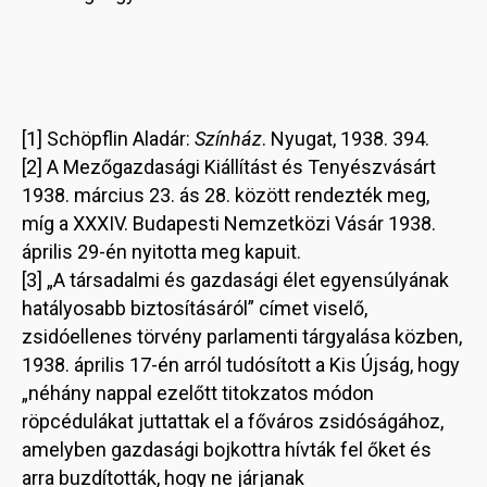
[1] Schöpflin Aladár:
Színház
. Nyugat, 1938. 394.
[2] A Mezőgazdasági Kiállítást és Tenyészvásárt
1938. március 23. ás 28. között rendezték meg,
míg a XXXIV. Budapesti Nemzetközi Vásár 1938.
április 29-én nyitotta meg kapuit.
[3] „A társadalmi és gazdasági élet egyensúlyának
hatályosabb biztosításáról” címet viselő,
zsidóellenes törvény parlamenti tárgyalása közben,
1938. április 17-én arról tudósított a Kis Újság, hogy
„néhány nappal ezelőtt titokzatos módon
röpcédulákat juttattak el a főváros zsidóságához,
amelyben gazdasági bojkottra hívták fel őket és
arra buzdították, hogy ne járjanak