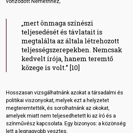
vonzódott Némethhez,
„mert önmaga színészi
teljesedését és távlatait is
megtalálta az általa létrehozott
teljességszerepekben. Nemcsak
kedvelt írója, hanem teremtő
közege is volt.” [10]
Hosszasan vizsgálhatnánk azokat a társadalmi és
politikai viszonyokat, melyek ezt a helyzetet
megteremtették, és sorolhatnánk az okokat,
amelyek miatt nem teljesedhetett ki az író és a
színművész kapcsolata. Egy bizonyos: a közönség
lett a legnagyobb vesztes.