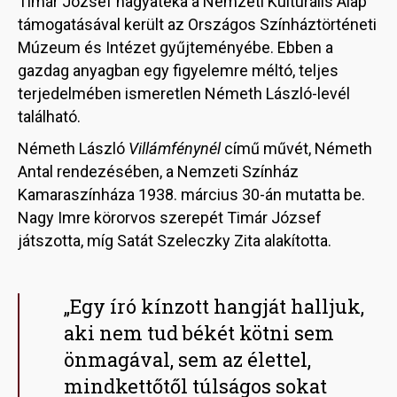
Timár József hagyatéka a Nemzeti Kulturális Alap
támogatásával került az Országos Színháztörténeti
Múzeum és Intézet gyűjteményébe. Ebben a
gazdag anyagban egy figyelemre méltó, teljes
terjedelmében ismeretlen Németh László-levél
található.
Németh László
Villámfénynél
című művét, Németh
Antal rendezésében, a Nemzeti Színház
Kamaraszínháza 1938. március 30-án mutatta be.
Nagy Imre körorvos szerepét Timár József
játszotta, míg Satát Szeleczky Zita alakította.
„Egy író kínzott hangját halljuk,
aki nem tud békét kötni sem
önmagával, sem az élettel,
mindkettőtől túlságos sokat