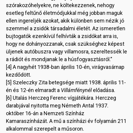
szórakozóhelyekre, ne költekezzenek, nehogy
esetleg feltűnő életmódjukkal még jobban maguk
ellen ingereljék azokat, akik különben sem nézik jó
szemmel a zsidók társadalmi életét. Az ismeretlen
bujtogatók ezenkívül felhívták a zsidókat arra is,
hogy ne dohányozzanak, csak szükséghez képest
üljenek autóbuszra vagy villamosra, szereltessék le
a rádiót és mondjanak le a húsfogyasztásról.”
[4] A nagyhét 1938-ban április 10-én, virágvasárnap
kezdődött.
[5] Szeleczky Zita betegsége miatt 1938. április 11-
én és 12-én elmaradt a
Villámfénynél
előadása.
[6] Utalás Herczeg Ferenc vígjátékára. Herczeg
darabjával nyitotta meg Németh Antal 1937.
október 16-án a Nemzeti Színház
Kamaraszínházát. A mű a színházi év folyamán 211
alkalommal szerepelt a műsoron.