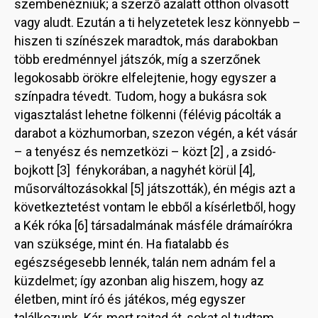
szembenézniük; a szerző azalatt otthon olvasott
vagy aludt. Ezután a ti helyzetetek lesz könnyebb –
hiszen ti színészek maradtok, más darabokban
több eredménnyel játszók, míg a szerzőnek
legokosabb örökre elfelejtenie, hogy egyszer a
színpadra tévedt. Tudom, hogy a bukásra sok
vigasztalást lehetne fölkenni (félévig pácolták a
darabot a közhumorban, szezon végén, a két vásár
– a tenyész és nemzetközi – közt [2] , a zsidó-
bojkott [3] fénykorában, a nagyhét körül [4],
műsorváltozásokkal [5] játszották), én mégis azt a
következtetést vontam le ebből a kísérletből, hogy
a Kék róka [6] társadalmának másféle drámaírókra
van szüksége, mint én. Ha fiatalabb és
egészségesebb lennék, talán nem adnám fel a
küzdelmet; így azonban alig hiszem, hogy az
életben, mint író és játékos, még egyszer
találkozunk. Kár, mert rajtad át, sokat el tudtam