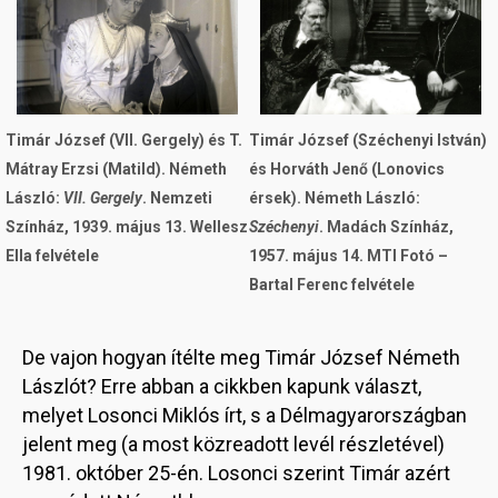
Timár József (VII. Gergely) és T.
Timár József (Széchenyi István)
Mátray Erzsi (Matild). Németh
és Horváth Jenő (Lonovics
László:
VII. Gergely
. Nemzeti
érsek). Németh László:
Színház, 1939. május 13. Wellesz
Széchenyi
. Madách Színház,
Ella felvétele
1957. május 14. MTI Fotó –
Bartal Ferenc felvétele
De vajon hogyan ítélte meg Timár József Németh
Lászlót? Erre abban a cikkben kapunk választ,
melyet Losonci Miklós írt, s a Délmagyarországban
jelent meg (a most közreadott levél részletével)
1981. október 25-én. Losonci szerint Timár azért