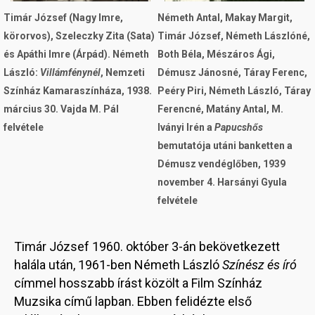
Timár József (Nagy Imre,
Németh Antal, Makay Margit,
körorvos), Szeleczky Zita (Sata)
Timár József, Németh Lászlóné,
és Apáthi Imre (Árpád). Németh
Both Béla, Mészáros Ági,
László:
Villámfénynél
, Nemzeti
Démusz Jánosné, Táray Ferenc,
Színház Kamaraszínháza, 1938.
Peéry Piri, Németh László, Táray
március 30. Vajda M. Pál
Ferencné, Matány Antal, M.
felvétele
Iványi Irén a
Papucshős
bemutatója utáni banketten a
Démusz vendéglőben, 1939
november 4. Harsányi Gyula
felvétele
Timár József 1960. október 3-án bekövetkezett
halála után, 1961-ben Németh László
Színész és író
címmel hosszabb írást közölt a Film Színház
Muzsika című lapban. Ebben felidézte első