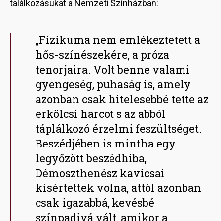
találkozásukat a Nemzeti Színházban:
„Fizikuma nem emlékeztetett a
hős-színészekére, a próza
tenorjaira. Volt benne valami
gyengeség, puhaság is, amely
azonban csak hitelesebbé tette az
erkölcsi harcot s az abból
táplálkozó érzelmi feszültséget.
Beszédjében is mintha egy
legyőzött beszédhiba,
Démoszthenész kavicsai
kísértettek volna, attól azonban
csak igazabbá, kevésbé
színpadivá vált, amikor a