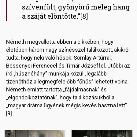
szívenfült, gyönyörű meleg hang
a száját elöntötte.”[8]
Németh megvallotta ebben a cikkében, hogy
életében három nagy színésszel találkozott, akikről
tudta, hogy neki való hősök: Somlay Artúrral,
Bessenyei Ferenccel és Timár Józseffel. Utóbbi az
író „húsznéhány” munkája közül „legalább
tizenöthöz a legmegfelelőbb főhős” lehetett volna.
Németh emiatt tartotta „fájdalmasnak” és
„elgondolkoztatónak”, hogy találkozásukból a
„magyar dráma ügyének mégis kevés haszna lett”.
[9]
Image
Image