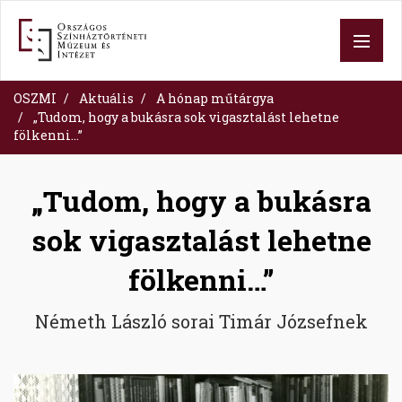
Skip
to
main
content
OSZMI
Aktuális
A hónap műtárgya
„Tudom, hogy a bukásra sok vigasztalást lehetne
fölkenni…”
„Tudom, hogy a bukásra
sok vigasztalást lehetne
fölkenni…”
Németh László sorai Timár Józsefnek
Image