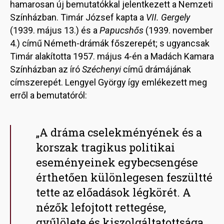
hamarosan új bemutatókkal jelentkezett a Nemzeti
Színházban. Timár József kapta a
VII. Gergely
(1939. május 13.) és a
Papucshős
(1939. november
4.) című Németh-drámák főszerepét; s ugyancsak
Timár alakította 1957. május 4-én a Madách Kamara
Színházban az író
Széchenyi
című drámájának
címszerepét. Lengyel György így emlékezett meg
erről a bemutatóról:
„A dráma cselekményének és a
korszak tragikus politikai
eseményeinek egybecsengése
érthetően különlegesen feszültté
tette az előadások légkörét. A
nézők lefojtott rettegése,
gyűlölete és kiszolgáltatottsága