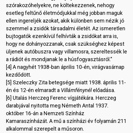
szórakozóhelyekre, ne költekezzenek, nehogy
esetleg feltűnő életmódjukkal még jobban maguk
ellen ingereljék azokat, akik különben sem nézik jó
szemmel a zsidók társadalmi életét. Az ismeretlen
bujtogatók ezenkívül felhívták a zsidókat arra is,
hogy ne dohányozzanak, csak szükséghez képest
üljenek autóbuszra vagy villamosra, szereltessék le
a rádiót és mondjanak le a húsfogyasztásról.”
[4] A nagyhét 1938-ban április 10-én, virágvasárnap
kezdődött.
[5] Szeleczky Zita betegsége miatt 1938. április 11-
én és 12-én elmaradt a
Villámfénynél
előadása.
[6] Utalás Herczeg Ferenc vígjátékára. Herczeg
darabjával nyitotta meg Németh Antal 1937.
október 16-án a Nemzeti Színház
Kamaraszínházát. A mű a színházi év folyamán 211
alkalommal szerepelt a műsoron.