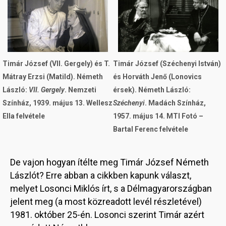
Timár József (VII. Gergely) és T.
Timár József (Széchenyi István)
Mátray Erzsi (Matild). Németh
és Horváth Jenő (Lonovics
László:
VII. Gergely
. Nemzeti
érsek). Németh László:
Színház, 1939. május 13. Wellesz
Széchenyi
. Madách Színház,
Ella felvétele
1957. május 14. MTI Fotó –
Bartal Ferenc felvétele
De vajon hogyan ítélte meg Timár József Németh
Lászlót? Erre abban a cikkben kapunk választ,
melyet Losonci Miklós írt, s a Délmagyarországban
jelent meg (a most közreadott levél részletével)
1981. október 25-én. Losonci szerint Timár azért