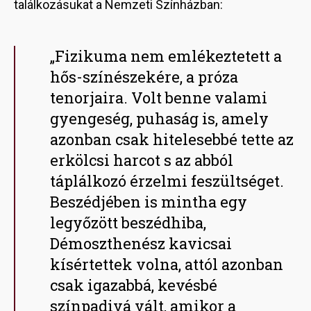
találkozásukat a Nemzeti Színházban:
„Fizikuma nem emlékeztetett a
hős-színészekére, a próza
tenorjaira. Volt benne valami
gyengeség, puhaság is, amely
azonban csak hitelesebbé tette az
erkölcsi harcot s az abból
táplálkozó érzelmi feszültséget.
Beszédjében is mintha egy
legyőzött beszédhiba,
Démoszthenész kavicsai
kísértettek volna, attól azonban
csak igazabbá, kevésbé
színpadivá vált, amikor a