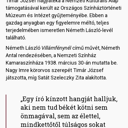
Timár József hagyatéka a Nemzeti Kulturális Alap
támogatásával került az Országos Színháztörténeti
Múzeum és Intézet gyűjteményébe. Ebben a
gazdag anyagban egy figyelemre méltó, teljes
terjedelmében ismeretlen Németh László-levél
található.
Németh László
Villámfénynél
című művét, Németh
Antal rendezésében, a Nemzeti Színház
Kamaraszínháza 1938. március 30-án mutatta be.
Nagy Imre körorvos szerepét Timár József
játszotta, míg Satát Szeleczky Zita alakította.
„Egy író kínzott hangját halljuk,
aki nem tud békét kötni sem
önmagával, sem az élettel,
mindkettőtől túlságos sokat