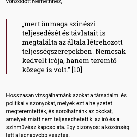
vonzódott Némethhez,
„mert önmaga színészi
teljesedését és távlatait is
megtalálta az általa létrehozott
teljességszerepekben. Nemcsak
kedvelt írója, hanem teremtő
közege is volt.” [10]
Hosszasan vizsgálhatnánk azokat a társadalmi és
politikai viszonyokat, melyek ezt a helyzetet
megteremtették, és sorolhatnánk az okokat,
amelyek miatt nem teljesedhetett ki az író és a
színművész kapcsolata. Egy bizonyos: a közönség
lett a legnagyobb vesztes.