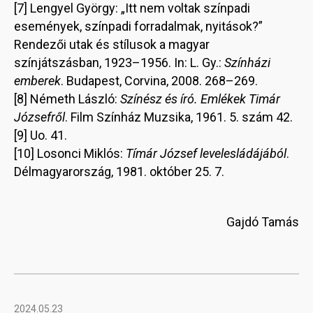
[7] Lengyel György: „Itt nem voltak színpadi
események, színpadi forradalmak, nyitások?”
Rendezői utak és stílusok a magyar
színjátszásban, 1923–1956. In: L. Gy.:
Színházi
emberek
. Budapest, Corvina, 2008. 268–269.
[8] Németh László:
Színész és író. Emlékek Timár
Józsefről
. Film Színház Muzsika, 1961. 5. szám 42.
[9] Uo. 41.
[10] Losonci Miklós:
Tímár József levelesládájából
.
Délmagyarország, 1981. október 25. 7.
Gajdó Tamás
2024.05.23