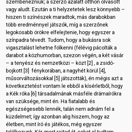
szembenézniük; a szerző azalatt otthon olvasott
vagy aludt. Ezután a ti helyzetetek lesz könnyebb –
hiszen ti színészek maradtok, más darabokban
több eredménnyel játszók, míg a szerzőnek
legokosabb örökre elfelejtenie, hogy egyszer a
színpadra tévedt. Tudom, hogy a bukásra sok
vigasztalást lehetne fölkenni (félévig pácolták a
darabot a közhumorban, szezon végén, a két vásár
– a tenyész és nemzetközi – közt [2] , a zsidó-
bojkott [3] fénykorában, a nagyhét körül [4],
műsorváltozásokkal [5] játszották), én mégis azt a
következtetést vontam le ebből a kísérletből, hogy
a Kék róka [6] társadalmának másféle drámaírókra
van szüksége, mint én. Ha fiatalabb és
egészségesebb lennék, talán nem adnám fel a
küzdelmet; így azonban alig hiszem, hogy az
életben, mint író és játékos, még egyszer
találkozunk. Kár, mert rajtad át, sokat el tudtam