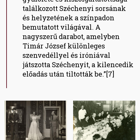
találkozott Széchenyi sorsának
és helyzetének a színpadon
bemutatott világával. A
nagyszerű darabot, amelyben
Timár József különleges
szenvedéllyel és iróniával
játszotta Széchenyit, a kilencedik
előadás után tiltották be.”[7]
Image
Image