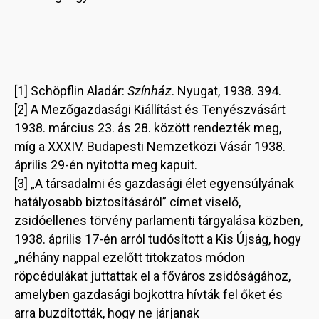
[1] Schöpflin Aladár:
Színház
. Nyugat, 1938. 394.
[2] A Mezőgazdasági Kiállítást és Tenyészvásárt
1938. március 23. ás 28. között rendezték meg,
míg a XXXIV. Budapesti Nemzetközi Vásár 1938.
április 29-én nyitotta meg kapuit.
[3] „A társadalmi és gazdasági élet egyensúlyának
hatályosabb biztosításáról” címet viselő,
zsidóellenes törvény parlamenti tárgyalása közben,
1938. április 17-én arról tudósított a Kis Újság, hogy
„néhány nappal ezelőtt titokzatos módon
röpcédulákat juttattak el a főváros zsidóságához,
amelyben gazdasági bojkottra hívták fel őket és
arra buzdították, hogy ne járjanak