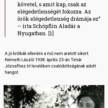
követel, s amit kap, csak az
elégedetlenségét fokozza. Az
örök elégedetlenség drámája ez”
– írta Schöpflin Aladár a
Nyugatban. [1]
A jó kritikák ellenére a mű nem aratott sikert.
Németh László 1938. április 23-án Timár
Józsefhez írt levelében csalódottságának adott
hangot.
Image