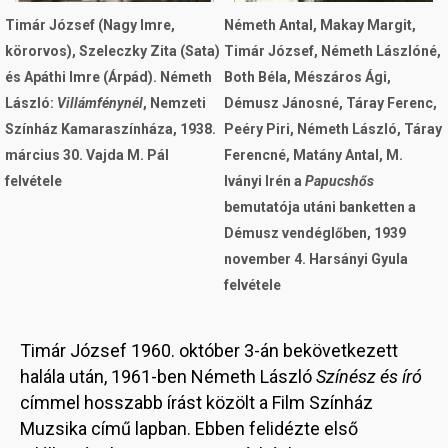
Timár József (Nagy Imre,
Németh Antal, Makay Margit,
körorvos), Szeleczky Zita (Sata)
Timár József, Németh Lászlóné,
és Apáthi Imre (Árpád). Németh
Both Béla, Mészáros Ági,
László:
Villámfénynél
, Nemzeti
Démusz Jánosné, Táray Ferenc,
Színház Kamaraszínháza, 1938.
Peéry Piri, Németh László, Táray
március 30. Vajda M. Pál
Ferencné, Matány Antal, M.
felvétele
Iványi Irén a
Papucshős
bemutatója utáni banketten a
Démusz vendéglőben, 1939
november 4. Harsányi Gyula
felvétele
Timár József 1960. október 3-án bekövetkezett
halála után, 1961-ben Németh László
Színész és író
címmel hosszabb írást közölt a Film Színház
Muzsika című lapban. Ebben felidézte első