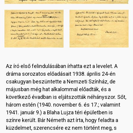
Image
Image
Az író első felindulásában írhatta ezt a levelet. A
dráma sorozatos előadásait 1938. április 24-én
csakugyan beszüntette a Nemzeti Színház, de
májusban még hat alkalommal előadták, és a
következő évadban is eljátszották néhányszor. Sőt,
három estén (1940. november 6. és 17.; valamint
1941. január 9.) a Blaha Lujza téri épületben is
színre került. Bár Németh azt írta, hogy feladta a
küzdelmet, szerencsére ez nem történt meg, s