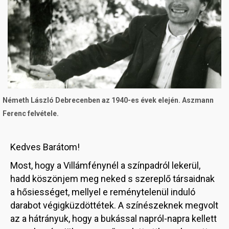
Németh László Debrecenben az 1940-es évek elején. Aszmann
Ferenc felvétele.
Kedves Barátom!
Most, hogy a Villámfénynél a színpadról lekerül,
hadd köszönjem meg neked s szereplő társaidnak
a hősiességet, mellyel e reménytelenül induló
darabot végigküzdöttétek. A színészeknek megvolt
az a hátrányuk, hogy a bukással napról-napra kellett