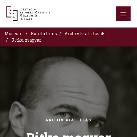
Skip
to
main
content
Museum
Exhibitions
Archív kiállítások
Ritka magyar
Image
ARCHÍV KIÁLLÍTÁS