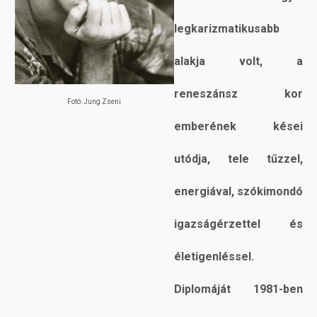
legkarizmatikusabb
alakja volt, a
reneszánsz kor
Fotó: Jung Zseni
emberének kései
utódja, tele tűzzel,
energiával, szókimondó
igazságérzettel és
életigenléssel.
Diplomáját 1981-ben