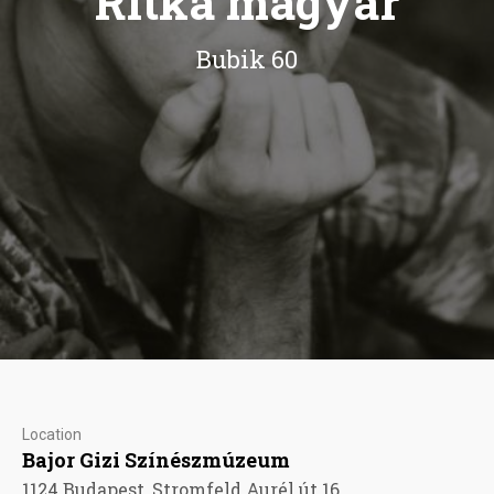
Ritka magyar
Bubik 60
Location
Bajor Gizi Színészmúzeum
1124 Budapest, Stromfeld Aurél út 16.