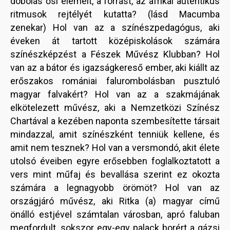
dobolás ősi elemeit, a forrást, az afrikai autentikus
ritmusok rejtélyét kutatta? (lásd Macumba
zenekar) Hol van az a színészpedagógus, aki
éveken át tartott középiskolások számára
színészképzést a Fészek Művész Klubban? Hol
van az a bátor és igazságkereső ember, aki kiállt az
erőszakos romániai falurombolásban pusztuló
magyar falvakért? Hol van az a szakmájának
elkötelezett művész, aki a Nemzetközi Színész
Chartával a kezében naponta szembesítette társait
mindazzal, amit színészként tenniük kellene, és
amit nem tesznek? Hol van a versmondó, akit élete
utolsó éveiben egyre erősebben foglalkoztatott a
vers mint műfaj és bevallása szerint ez okozta
számára a legnagyobb örömöt? Hol van az
országjáró művész, aki Ritka (a) magyar című
önálló estjével számtalan városban, apró faluban
megfordult, sokszor egy-egy palack borért a gázsi