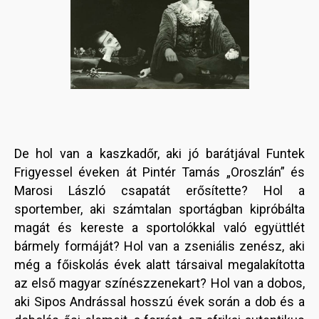
De hol van a kaszkadőr, aki jó barátjával Funtek
Frigyessel éveken át Pintér Tamás „Oroszlán” és
Marosi László csapatát erősítette? Hol a
sportember, aki számtalan sportágban kipróbálta
magát és kereste a sportolókkal való együttlét
bármely formáját? Hol van a zseniális zenész, aki
még a főiskolás évek alatt társaival megalakította
az első magyar színészzenekart? Hol van a dobos,
aki Sipos Andrással hosszú évek során a dob és a