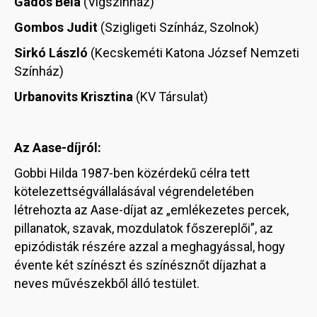
Gados Béla
(Vígszínház)
Gombos Judit
(Szigligeti Színház, Szolnok)
Sirkó László
(Kecskeméti Katona József Nemzeti
Színház)
Urbanovits Krisztina
(KV Társulat)
Az Aase-díjról:
Gobbi Hilda 1987-ben közérdekű célra tett
kötelezettségvállalásával végrendeletében
létrehozta az Aase-díjat az „emlékezetes percek,
pillanatok, szavak, mozdulatok főszereplői”, az
epizódisták részére azzal a meghagyással, hogy
évente két színészt és színésznőt díjazhat a
neves művészekből álló testület.