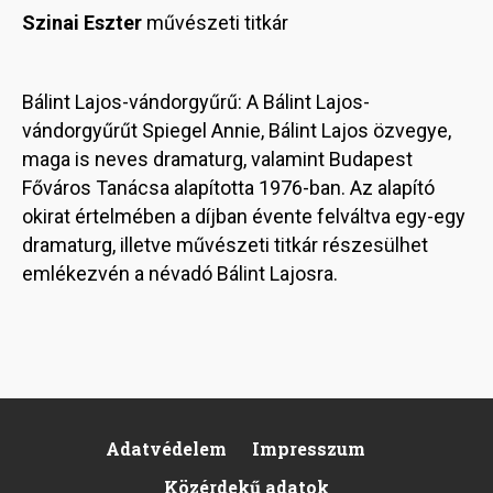
Szinai Eszter
művészeti titkár
Bálint Lajos-vándorgyűrű: A Bálint Lajos-
vándorgyűrűt Spiegel Annie, Bálint Lajos özvegye,
maga is neves dramaturg, valamint Budapest
Főváros Tanácsa alapította 1976-ban. Az alapító
okirat értelmében a díjban évente felváltva egy-egy
dramaturg, illetve művészeti titkár részesülhet
emlékezvén a névadó Bálint Lajosra.
Adatvédelem
Impresszum
Footer
Közérdekű adatok