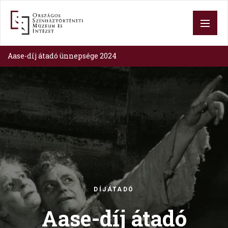
Skip
to
main
content
Aase-díj átadó ünnepsége 2024
Image
DÍJÁTADÓ
Aase-díj átadó