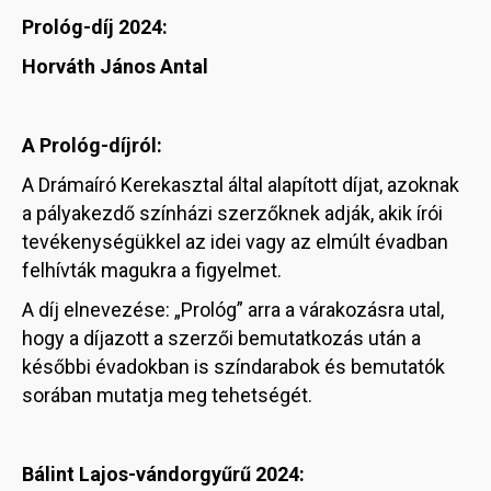
Prológ-díj 2024:
Horváth János Antal
A Prológ-díjról:
A Drámaíró Kerekasztal által alapított díjat, azoknak
a pályakezdő színházi szerzőknek adják, akik írói
tevékenységükkel az idei vagy az elmúlt évadban
felhívták magukra a figyelmet.
A díj elnevezése: „Prológ” arra a várakozásra utal,
hogy a díjazott a szerzői bemutatkozás után a
későbbi évadokban is színdarabok és bemutatók
sorában mutatja meg tehetségét.
Bálint Lajos-vándorgyűrű 2024: