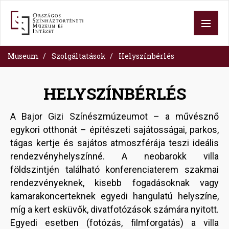
Skip
to
main
content
Museum
Szolgáltatások
Helyszínbérlés
HELYSZÍNBÉRLÉS
A Bajor Gizi Színészmúzeumot – a művésznő
egykori otthonát – építészeti sajátosságai, parkos,
tágas kertje és sajátos atmoszférája teszi ideális
rendezvényhelyszínné. A neobarokk villa
földszintjén található konferenciaterem szakmai
rendezvényeknek, kisebb fogadásoknak vagy
kamarakoncerteknek egyedi hangulatú helyszíne,
míg a kert esküvők, divatfotózások számára nyitott.
Egyedi esetben (fotózás, filmforgatás) a villa