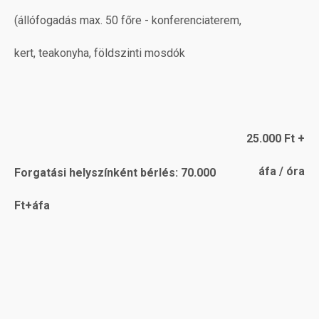
(állófogadás max. 50 főre - konferenciaterem,
kert, teakonyha, földszinti mosdók
25.000 Ft +
áfa / óra
Forgatási helyszínként bérlés: 70.000
Ft+áfa