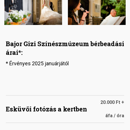
Bajor Gizi Színészmúzeum bérbeadási
árai*:
* Érvényes 2025 januárjától
20.000 Ft +
Esküvői fotózás a kertben
áfa / óra