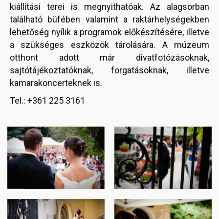
kiállítási terei is megnyithatóak. Az alagsorban
található büfében valamint a raktárhelységekben
lehetőség nyílik a programok előkészítésére, illetve
a szükséges eszközök tárolására. A múzeum
otthont adott már divatfotózásoknak,
sajtótájékoztatóknak, forgatásoknak, illetve
kamarakoncerteknek is.
Tel.: +361 225 3161
Image
Image
Image
Image