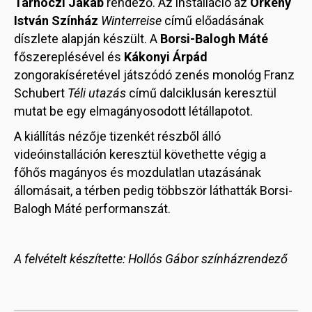
Tarnóczi Jakab
rendező. Az installáció az
Örkény
István Színház
Winterreise
című előadásának
díszlete alapján készült. A
Borsi-Balogh Máté
főszereplésével és
Kákonyi Árpád
zongorakíséretével játszódó zenés monológ Franz
Schubert
Téli utazás
című dalciklusán keresztül
mutat be egy elmagányosodott létállapotot.
A kiállítás nézője tizenkét részből álló
videóinstalláción keresztül követhette végig a
főhős magányos és mozdulatlan utazásának
állomásait, a térben pedig többször láthatták Borsi-
Balogh Máté performanszát.
A felvételt készítette: Hollós Gábor színházrendező