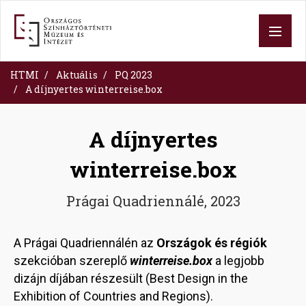
Skip
to
main
content
HTMI
Aktuális
PQ 2023
A díjnyertes winterreise.box
A díjnyertes
winterreise.box
Prágai Quadriennálé, 2023
A Prágai Quadriennálén az
Országok és régiók
szekcióban szereplő
winterreise.box
a legjobb
dizájn díjában részesült (Best Design in the
Exhibition of Countries and Regions).