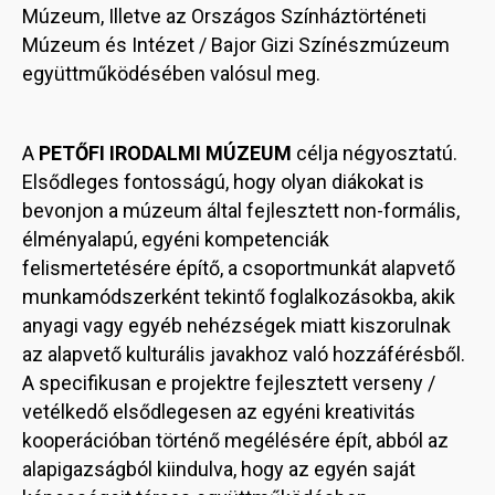
Múzeum, Illetve az Országos Színháztörténeti
Múzeum és Intézet / Bajor Gizi Színészmúzeum
együttműködésében valósul meg.
A
PETŐFI IRODALMI MÚZEUM
célja négyosztatú.
Elsődleges fontosságú, hogy olyan diákokat is
bevonjon a múzeum által fejlesztett non-formális,
élményalapú, egyéni kompetenciák
felismertetésére építő, a csoportmunkát alapvető
munkamódszerként tekintő foglalkozásokba, akik
anyagi vagy egyéb nehézségek miatt kiszorulnak
az alapvető kulturális javakhoz való hozzáférésből.
A specifikusan e projektre fejlesztett verseny /
vetélkedő elsődlegesen az egyéni kreativitás
kooperációban történő megélésére épít, abból az
alapigazságból kiindulva, hogy az egyén saját