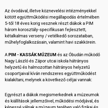
Az óvodával, illetve köznevelési intézményekkel
kötött együttműködési megállapodás értelmében
5-től 18 éves korig vesznek részt diákok a PIM
három korosztály-specifikusan fejlesztett,
kétalkalmas verseny / vetélkedő sorozataiban,
műhelyfoglalkozásain, valamint havi szakkörein.
A
PIM - KASSÁK MÚZEUM
és az Óbudán működő
Nagy László és Zápor utcai iskola hátrányos
helyzetű és halmozottan hátrányos helyzetű
csoportjaival kíván rendszeres együttműködést
kialakítani, melynek a következő céljai vannak:
Egyrészt a diákok megismerkednek a múzeumok
és kiállítások jellemzőivel, működési módjával, és
képessé válnak a múzeum terében való fizikai és