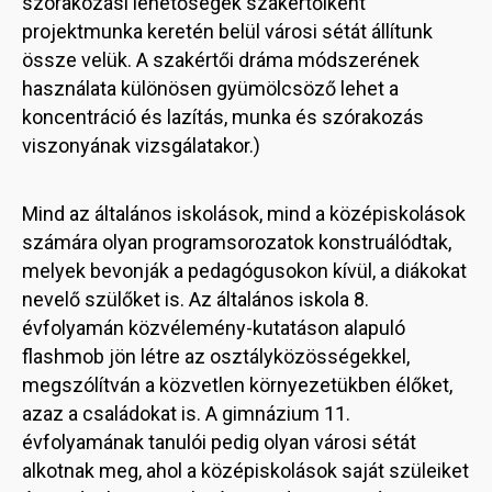
szórakozási lehetőségek szakértőiként
projektmunka keretén belül városi sétát állítunk
össze velük. A szakértői dráma módszerének
használata különösen gyümölcsöző lehet a
koncentráció és lazítás, munka és szórakozás
viszonyának vizsgálatakor.)
Mind az általános iskolások, mind a középiskolások
számára olyan programsorozatok konstruálódtak,
melyek bevonják a pedagógusokon kívül, a diákokat
nevelő szülőket is. Az általános iskola 8.
évfolyamán közvélemény-kutatáson alapuló
flashmob jön létre az osztályközösségekkel,
megszólítván a közvetlen környezetükben élőket,
azaz a családokat is. A gimnázium 11.
évfolyamának tanulói pedig olyan városi sétát
alkotnak meg, ahol a középiskolások saját szüleiket