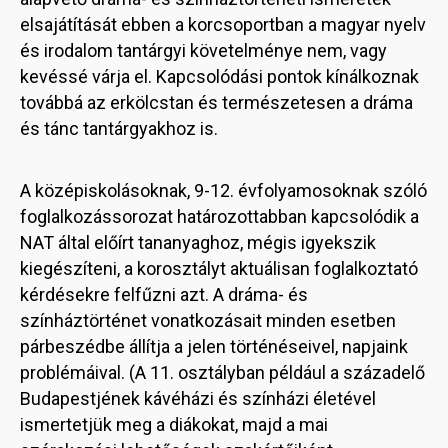
elsajátítását ebben a korcsoportban a magyar nyelv
és irodalom tantárgyi követelménye nem, vagy
kevéssé várja el. Kapcsolódási pontok kínálkoznak
továbbá az erkölcstan és természetesen a dráma
és tánc tantárgyakhoz is.
A középiskolásoknak, 9-12. évfolyamosoknak szóló
foglalkozássorozat határozottabban kapcsolódik a
NAT által előírt tananyaghoz, mégis igyekszik
kiegészíteni, a korosztályt aktuálisan foglalkoztató
kérdésekre felfűzni azt. A dráma- és
színháztörténet vonatkozásait minden esetben
párbeszédbe állítja a jelen történéseivel, napjaink
problémáival. (A 11. osztályban például a századelő
Budapestjének kávéházi és színházi életével
ismertetjük meg a diákokat, majd a mai