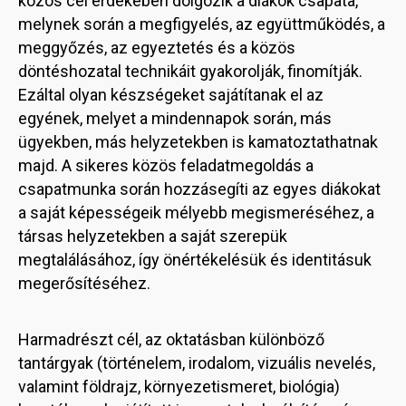
közös cél érdekében dolgozik a diákok csapata,
melynek során a megfigyelés, az együttműködés, a
meggyőzés, az egyeztetés és a közös
döntéshozatal technikáit gyakorolják, finomítják.
Ezáltal olyan készségeket sajátítanak el az
egyének, melyet a mindennapok során, más
ügyekben, más helyzetekben is kamatoztathatnak
majd. A sikeres közös feladatmegoldás a
csapatmunka során hozzásegíti az egyes diákokat
a saját képességeik mélyebb megismeréséhez, a
társas helyzetekben a saját szerepük
megtalálásához, így önértékelésük és identitásuk
megerősítéséhez.
Harmadrészt cél, az oktatásban különböző
tantárgyak (történelem, irodalom, vizuális nevelés,
valamint földrajz, környezetismeret, biológia)