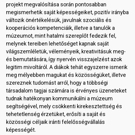
projekt megvalósítása során pontosabban
megismerhetik saját képességeiket, pozitív irányba
változik önértékelésük, javulnak szociális és
kooperációs kompetenciáik, illetve a tanulók a
múzeumot, mint hatalmi szereplőt fedezik fel,
melynek tereiben lehetőséget kapnak saját
világszemléletük, véleményeik, kreativitásuk meg-
és bemutatására, így nyervén visszajelzést azok
legitim mivoltáról. A diákok tehát egyszerre ismerik
meg mélyebben magukat és közösségüket, illetve
szereznek tudomást arról, hogy a többségi
társadalom tagjai számára is érvényes üzeneteket
tudnak hatékonyan kommunikálni a múzeum
segítségével, mely csökkenti kirekesztettség és
tehetetlenség érzetüket, erősíti a saját és
közösségi céljaik iránti felelősségvállalás
képességét.