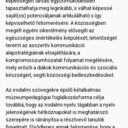
képességeit társas együttműködésben
tapasztalhatja meg leginkább, s válhat képessé
saját(os) potenciáljainak artikulálható s így
képviselhető felismerésére. A közösségben
megélt egyéni sikerélmény elősegíti az
egészséges önértékelés kiépülését, lehetőséget
teremt az asszertív kommunikáció
alapstratégiáinak elsajátítására, a
kompromisszumhozatali folyamat megélésére,
mely erősíti a diákok kommunikációs és szociális
készségeit, segíti közösségi beilleszkedésüket.
Az irodalmi szövegekre épülő kétalkalmas
múzeumpedagógiai foglalkozásforma célja
továbbá, hogy az irodalmi nyelv, tágabban a nyelv
jelenségének hétköznapokat is meghatározó
szerepére is ráirányítsa a résztvevő tanulók
figyelmét. Elsődleges annak felismerése, hogy a