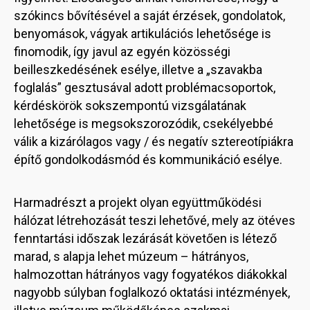
szókincs bővítésével a saját érzések, gondolatok,
benyomások, vágyak artikulációs lehetősége is
finomodik, így javul az egyén közösségi
beilleszkedésének esélye, illetve a „szavakba
foglalás” gesztusával adott problémacsoportok,
kérdéskörök sokszempontú vizsgálatának
lehetősége is megsokszorozódik, csekélyebbé
válik a kizárólagos vagy / és negatív sztereotípiákra
építő gondolkodásmód és kommunikáció esélye.
Harmadrészt a projekt olyan együttműködési
hálózat létrehozását teszi lehetővé, mely az ötéves
fenntartási időszak lezárását követően is létező
marad, s alapja lehet múzeum – hátrányos,
halmozottan hátrányos vagy fogyatékos diákokkal
nagyobb súlyban foglalkozó oktatási intézmények,