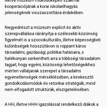
illetve múzeum működőképes szakmai
kooperációjának a korai iskolaelhagyás
jelenségének visszaszorítása érdekében.
Negyedrészt a múzeum explicit és aktív
szerepvállalása ráirányítja a szélesebb közönség
figyelmét is a szociokulturális, illetve képességbeli
különbségek hosszútávon is roppant káros
társadalmi, gazdasági, politikai hatásaira, s
hatékonyan serkentheti arra a többségi társadalom
tagjait, hogy egyéni, közösségi lehetőségeikhez
mérten vállaljanak szerepet a társadalmi
egyenetlenségek mérséklésében, a kirekesztő
gondolkodásmódok és retorikai stratégiák, mind
nem elfogadott struktúrák, elszigetelésében.
A HH, illetve HHH igazolással rendelkező diákok a