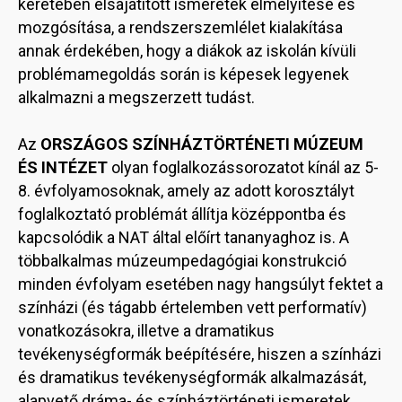
keretében elsajátított ismeretek elmélyítése és
mozgósítása, a rendszerszemlélet kialakítása
annak érdekében, hogy a diákok az iskolán kívüli
problémamegoldás során is képesek legyenek
alkalmazni a megszerzett tudást.
Az
ORSZÁGOS SZÍNHÁZTÖRTÉNETI MÚZEUM
ÉS INTÉZET
olyan foglalkozássorozatot kínál az 5-
8. évfolyamosoknak, amely az adott korosztályt
foglalkoztató problémát állítja középpontba és
kapcsolódik a NAT által előírt tananyaghoz is. A
többalkalmas múzeumpedagógiai konstrukció
minden évfolyam esetében nagy hangsúlyt fektet a
színházi (és tágabb értelemben vett performatív)
vonatkozásokra, illetve a dramatikus
tevékenységformák beépítésére, hiszen a színházi
és dramatikus tevékenységformák alkalmazását,
alapvető dráma- és színháztörténeti ismeretek