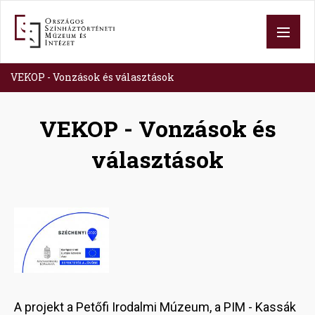
Skip
to
main
content
VEKOP - Vonzások és választások
VEKOP - Vonzások és
választások
Image
A projekt a Petőfi Irodalmi Múzeum, a PIM - Kassák