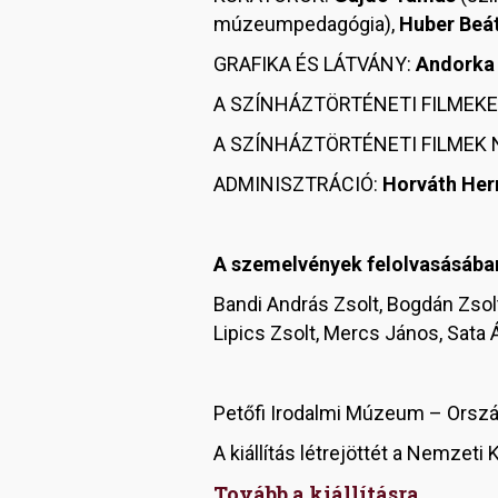
múzeumpedagógia),
Huber Beá
GRAFIKA ÉS LÁTVÁNY:
Andorka
A SZÍNHÁZTÖRTÉNETI FILMEKE
A SZÍNHÁZTÖRTÉNETI FILME
ADMINISZTRÁCIÓ:
Horváth He
A szemelvények felolvasásáb
Bandi András Zsolt, Bogdán Zsolt,
Lipics Zsolt, Mercs János, Sata Á
Petőfi Irodalmi Múzeum – Orszá
A kiállítás létrejöttét a Nemzeti 
Tovább a kiállításra....