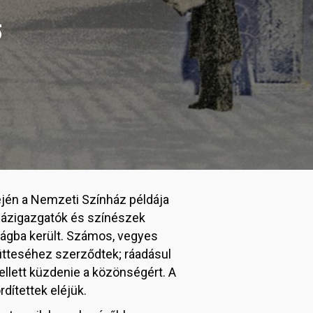
5
lején a Nemzeti Színház példája
nházigazgatók és színészek
ágba került. Számos, vegyes
ütteséhez szerződtek; ráadásul
ellett küzdenie a közönségért. A
dítettek eléjük.