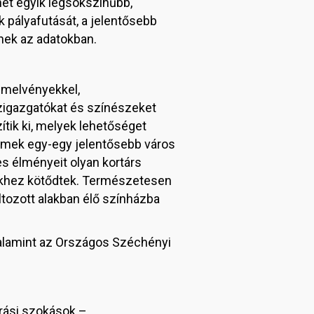
net egyik legsokszínűbb,
 pályafutását, a jelentősebb
dnek az adatokban.
zemelvényekkel,
ázigazgatókat és színészeket
tik ki, melyek lehetőséget
ilmek egy-egy jelentősebb város
s élményeit olyan kortárs
ekhez kötődtek. Természetesen
áltozott alakban élő színházba
valamint az Országos Széchényi
rási szokások –