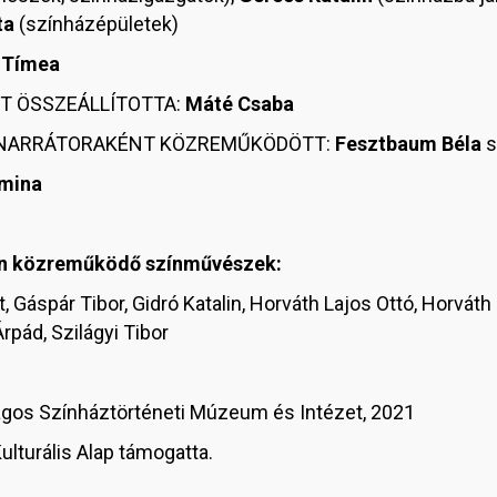
ta
(színházépületek)
 Tímea
T ÖSSZEÁLLÍTOTTA:
Máté Csaba
K NARRÁTORAKÉNT KÖZREMŰKÖDÖTT:
Fesztbaum Béla
s
rmina
an közreműködő színművészek:
 Gáspár Tibor, Gidró Katalin, Horváth Lajos Ottó, Horváth 
rpád, Szilágyi Tibor
gos Színháztörténeti Múzeum és Intézet, 2021
Kulturális Alap támogatta.