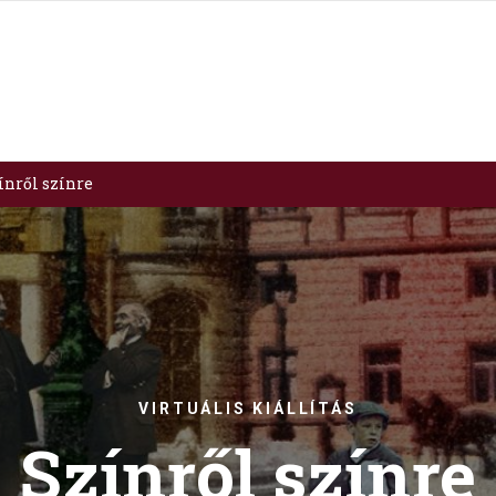
ínről színre
VIRTUÁLIS KIÁLLÍTÁS
Színről színre