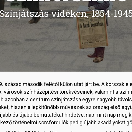
Színjátszás vidéken, 1854-194
19. század második felétől külön utat járt be. A korszak e
éki városok színházépítési törekvéseinek, valamint a szí
b azonban a centrum színjátszása egyre nagyobb távols
déket, hiszen a legkitűnőbb művészek az ország első egy
újabb és újabb bemutatókat hirdetve, nap mint nap meg k
kező történelmi sorsfordulók pedig újabb akadályokat gör