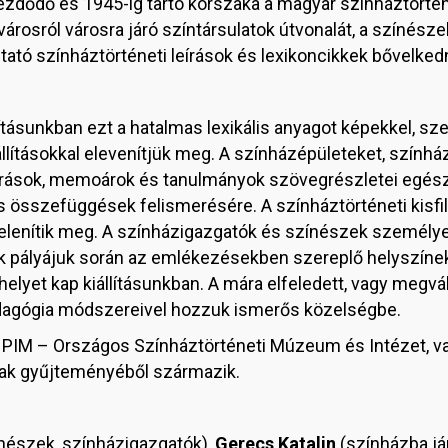
ezdődő és 1945-ig tartó korszaka a magyar színháztörté
osról városra járó színtársulatok útvonalát, a színészek
tató színháztörténeti leírások és lexikoncikkek bővelke
llításunkban ezt a hatalmas lexikális anyagot képekkel, s
llításokkal elevenítjük meg. A színházépületeket, szính
 írások, memoárok és tanulmányok szövegrészletei egészí
s összefüggések felismerésére. A színháztörténeti kisf
elenítik meg. A színházigazgatók és színészek személye
ik pályájuk során az emlékezésekben szereplő helyszín
 helyet kap kiállításunkban. A mára elfeledett, vagy megv
agógia módszereivel hozzuk ismerős közelségbe.
 a PIM – Országos Színháztörténeti Múzeum és Intézet, 
nak gyűjteményéből származik.
nészek, színházigazgatók),
Gerecs Katalin
(színházba já