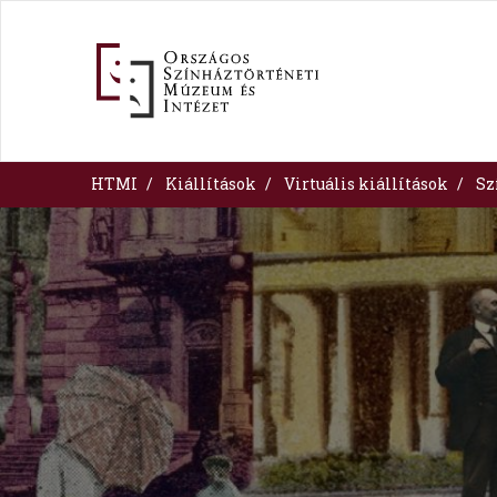
Skip
to
main
content
HTMI
Kiállítások
Virtuális kiállítások
Sz
Image