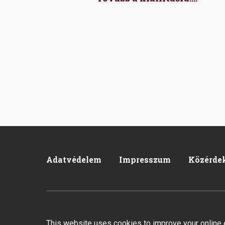
Adatvédelem
Impresszum
Közérde
Footer
2026 © All rights reserved.
Created by Integral Vision Kft
This website uses cookies to improve your online