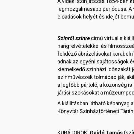
A vidéki színjátszás 1854-ben k
legmozgalmasabb periódusa. A vár
előadások helyét és idejét bemu
Színről színre
című virtuális kiá
hangfelvételekkel és filmösszeá
felidéző ábrázolásokat korabeli
adnak az egyéni sajátosságok é
kiemelkedő színházi időszakát j
színművészek tolmácsolják, ak
a legfőbb pártoló, a közönség is
járási szokásokat a múzeumped
A kiállításban látható képanyag
Könyvtár Színháztörténeti Tárá
KURÁTOROK:
Gajdó Tamás
(szí