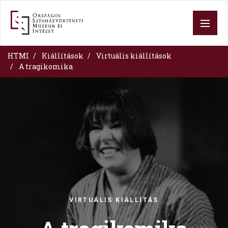
Skip
to
main
content
HTMI
Kiállítások
Virtuális kiállítások
A tragikomika
Image
VIRTUÁLIS KIÁLLÍTÁS