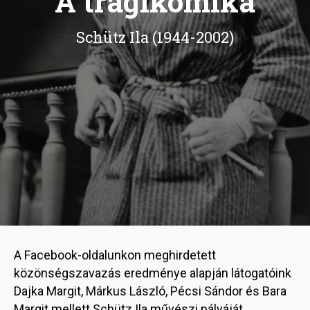
A tragikomika
Schütz Ila (1944-2002)
A Facebook-oldalunkon meghirdetett
közönségszavazás eredménye alapján látogatóink
Dajka Margit, Márkus László, Pécsi Sándor és Bara
Margit mellett Schütz Ila művészi pályáját