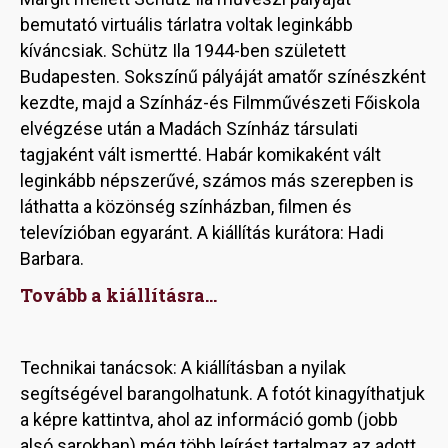
bemutató virtuális tárlatra voltak leginkább
kíváncsiak. Schütz Ila 1944-ben született
Budapesten. Sokszínű pályáját amatőr színészként
kezdte, majd a Színház-és Filmművészeti Főiskola
elvégzése után a Madách Színház társulati
tagjaként vált ismertté. Habár komikaként vált
leginkább népszerűvé, számos más szerepben is
láthatta a közönség színházban, filmen és
televízióban egyaránt. A kiállítás kurátora: Hadi
Barbara.
Tovább a kiállításra...
Technikai tanácsok: A kiállításban a nyilak
segítségével barangolhatunk. A fotót kinagyíthatjuk
a képre kattintva, ahol az információ gomb (jobb
alsó sarokban) még több leírást tartalmaz az adott