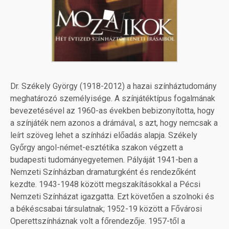
Dr. Székely György (1918-2012) a hazai színháztudomány
meghatározó személyisége. A színjátéktípus fogalmának
bevezetésével az 1960-as években bebizonyította, hogy
a színjáték nem azonos a drámával, s azt, hogy nemcsak a
leírt szöveg lehet a színházi előadás alapja. Székely
Győrgy angol-német-esztétika szakon végzett a
budapesti tudományegyetemen. Pályáját 1941-ben a
Nemzeti Színházban dramaturgként és rendezőként
kezdte. 1943-1948 között megszakításokkal a Pécsi
Nemzeti Színházat igazgatta. Ezt követően a szolnoki és
a békéscsabai társulatnak; 1952-19 között a Fővárosi
Operettszínháznak volt a főrendezője. 1957-től a