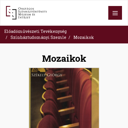
Skip
to
main
content
Előadóművészeti Tevékenység
Színháztudományi Szemle
Mozaikok
Mozaikok
Image