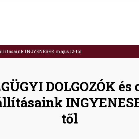
llításaink INGYENESEK május 12-től
GÜGYI DOLGOZÓK és c
állításaink INGYENESE
től