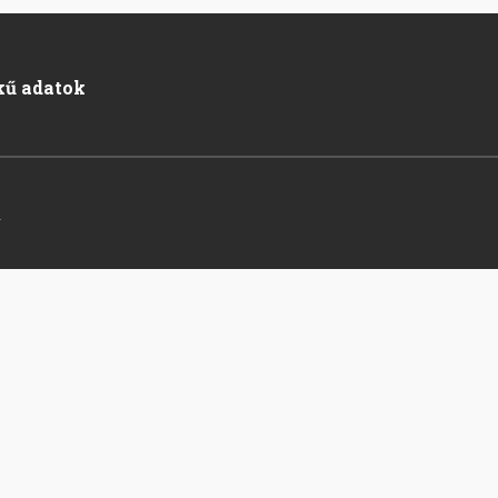
kű adatok
.