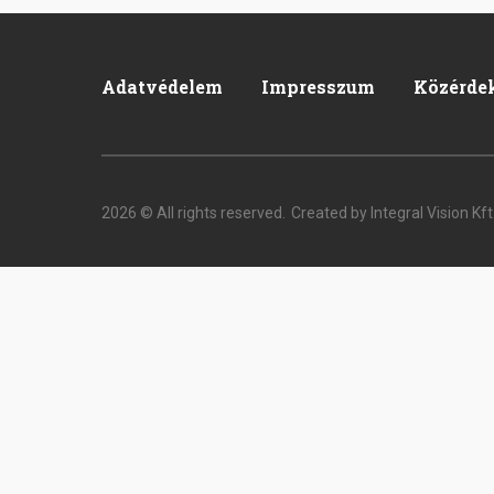
Adatvédelem
Impresszum
Közérde
Footer
2026 © All rights reserved.
Created by Integral Vision Kft