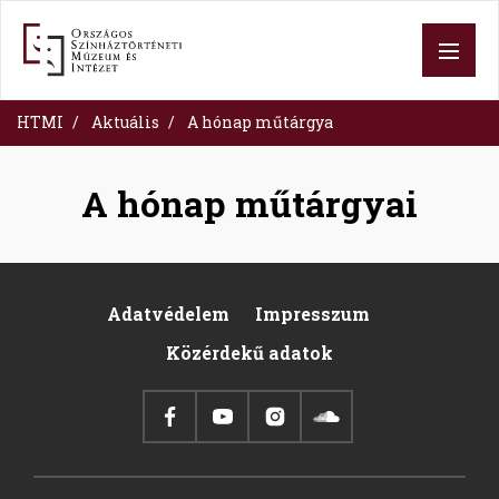
Skip
to
main
content
HTMI
Aktuális
A hónap műtárgya
A hónap műtárgyai
Adatvédelem
Impresszum
Footer
Közérdekű adatok