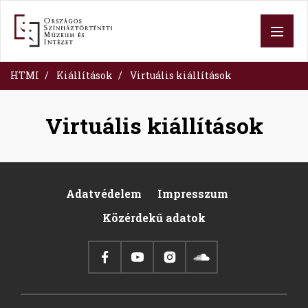
Skip
to
main
content
HTMI
Kiállítások
Virtuális kiállítások
Virtuális kiállítások
Adatvédelem
Impresszum
Footer
Közérdekű adatok