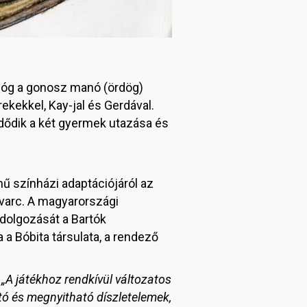
rológ a gonosz manó (ördög)
kekkel, Kay-jal és Gerdával.
dődik a két gyermek utazása és
ű színházi adaptációjáról az
Svarc. A magyarországi
dolgozását a Bartók
 Bóbita társulata, a rendező
.
„A játékhoz rendkívül változatos
tó és megnyitható díszletelemek,