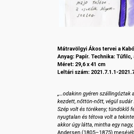
Mátravölgyi Ákos tervei a Kab
Anyag: Papír. Technika: Tűfilc,
Méret: 29,6 x 41 cm
Leltári szám: 2021.7.1.1-2021.7
„…odakinn gyéren szállingóztak a 
kezdett, nőttön-nőtt, végül sudár 
Szép volt és törékeny; tündöklő fe
nyugtalan és tétova volt a tekintet
akkor úgy látta, mintha egy nagy,
Andersen (1805–1875) meséjébe