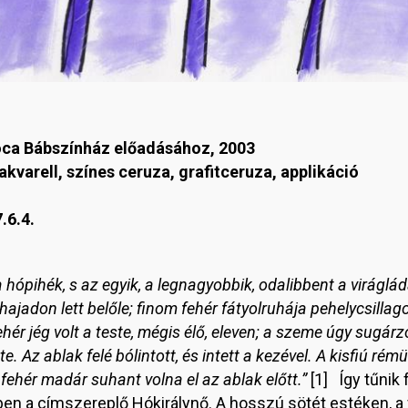
óca Bábszínház előadásához, 2003
 akvarell, színes ceruza, grafitceruza, applikáció
.6.4.
hópihék, s az egyik, a legnagyobbik, odalibbent a viráglád
hajadon lett belőle; finom fehér fátyolruhája pehelycsillago
hér jég volt a teste, mégis élő, eleven; a szeme úgy sugárzo
e. Az ablak felé bólintott, és intett a kezével. A kisfiú rém
 fehér madár suhant volna el az ablak előtt.”
[1] Így tűnik 
n a címszereplő Hókirálynő. A hosszú sötét estéken, a