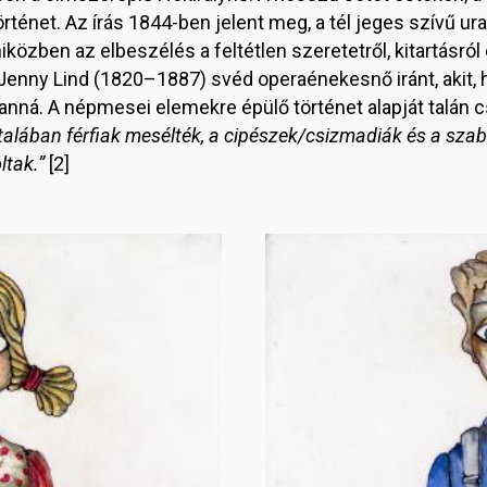
örténet. Az írás 1844-ben jelent meg, a tél jeges szívű ur
közben az elbeszélés a feltétlen szeretetről, kitartásról
Jenny Lind (1820–1887) svéd operaénekesnő iránt, akit, h
lanná. A népmesei elemekre épülő történet alapját talán 
ltalában férfiak mesélték, a cipészek/csizmadiák és a sza
tak.”
[2]
Image