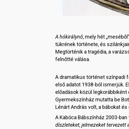
A hókirálynő
, mely hét „meséből”
tükrének története, és szilánkj
Megtörténik a tragédia, a vará
felnőtté válása.
A dramatikus történet színpadi 
első adatot 1938-ból ismerjük. 
előadások közül legkorábbiként
Gyermekszínház mutatta be Both
Lénárt András volt, a bábokat és
A Kabóca Bábszínház 2003-ban t
díszleteket, jelmezeket tervezet