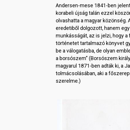
Andersen-mese 1841-ben jelent
korabeli újság talán ezzel köszö
olvashatta a magyar közönség. A 
eredetiből dolgozott, hanem egy 
munkásságát, az is jelzi, hogy a 
történetet tartalmazó könyvet 
be a válogatásba, de olyan emble
a borsószem” (Borsószem királyki
magyarul 1871-ben adták ki, a J
tolmácsolásában, aki a főszereplő
szerelme.)
Image