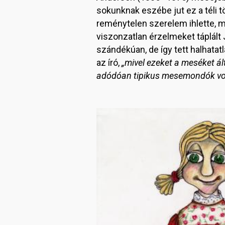
sokunknak eszébe jut ez a téli t
reménytelen szerelem ihlette, mi
viszonzatlan érzelmeket táplált 
szándékúan, de így tett halhatat
az író,
„mivel ezeket a meséket á
adódóan tipikus mesemondók vol
Image