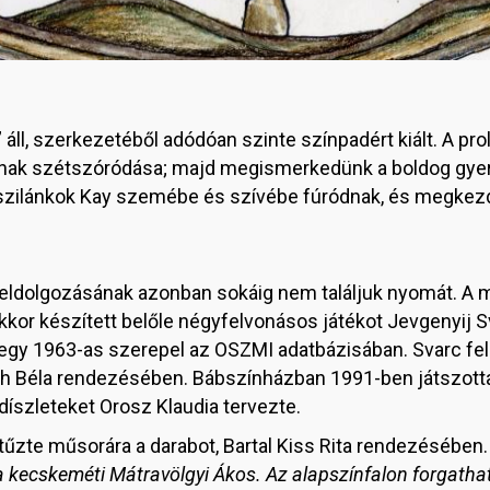
 áll, szerkezetéből adódóan szinte színpadért kiált. A p
ainak szétszóródása; majd megismerkedünk a boldog gyere
zsszilánkok Kay szemébe és szívébe fúródnak, és megkez
feldolgozásának azonban sokáig nem találjuk nyomát. A m
Ekkor készített belőle négyfelvonásos játékot Jevgenyij 
 egy 1963-as szerepel az OSZMI adatbázisában. Svarc fel
 Béla rendezésében. Bábszínházban 1991-ben játszotta a
 díszleteket Orosz Klaudia tervezte.
űzte műsorára a darabot, Bartal Kiss Rita rendezésében
t a kecskeméti Mátravölgyi Ákos. Az alapszínfalon forgatha