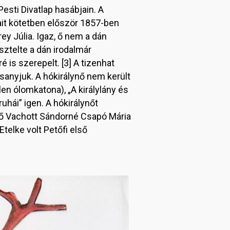
esti Divatlap hasábjain. A
sait kötetben először 1857-ben
y Júlia. Igaz, ő nem a dán
sztelte a dán irodalmár
é is szerepelt. [3] A tizenhat
sanyjuk. A hókirálynő nem került
en ólomkatona), „A királylány és
uhái” igen. A hókirálynőt
yző Vachott Sándorné Csapó Mária
telke volt Petőfi első