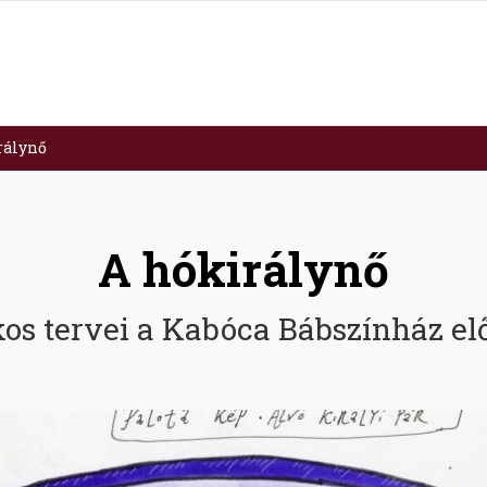
rálynő
A hókirálynő
os tervei a Kabóca Bábszínház el