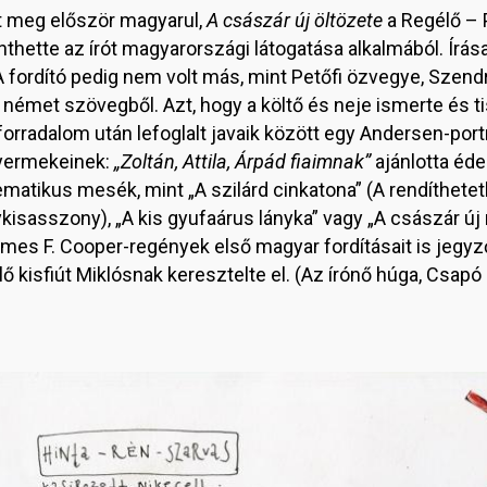
 meg először magyarul,
A császár új öltözete
a Regélő – P
nthette az írót magyarországi látogatása alkalmából. Írá
fordító pedig nem volt más, mint Petőfi özvegye, Szendre
német szövegből. Azt, hogy a költő és neje ismerte és ti
forradalom után lefoglalt javaik között egy Andersen-portr
gyermekeinek:
„Zoltán, Attila, Árpád fiaimnak”
ajánlotta éde
matikus mesék, mint „A szilárd cinkatona” (A rendíthetetl
sasszony), „A kis gyufaárus lányka” vagy „A császár új r
ames F. Cooper-regények első magyar fordításait is jeg
 kisfiút Miklósnak keresztelte el. (Az írónő húga, Csapó E