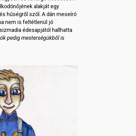
alkodónőjének alakját egy
 és hűségről szól. A dán meseíró
a nem is feltétlenül jó
csizmadia édesapjától hallhatta
bók pedig mesterségükből is