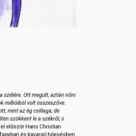
a szélére. Ott megült, aztán nőni
k millióiból volt összeszőve.
tt, mint az ég csillaga, de
ülten szökkent le a székről, s
fel először Hans Christian
 fagyban és kavargó hóesésben