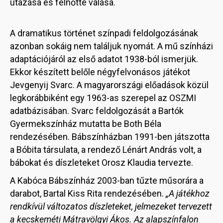
utazása és felnőtté válása.
A dramatikus történet színpadi feldolgozásának
azonban sokáig nem találjuk nyomát. A mű színházi
adaptációjáról az első adatot 1938-ból ismerjük.
Ekkor készített belőle négyfelvonásos játékot
Jevgenyij Svarc. A magyarországi előadások közül
legkorábbiként egy 1963-as szerepel az OSZMI
adatbázisában. Svarc feldolgozását a Bartók
Gyermekszínház mutatta be Both Béla
rendezésében. Bábszínházban 1991-ben játszotta
a Bóbita társulata, a rendező Lénárt András volt, a
bábokat és díszleteket Orosz Klaudia tervezte.
A Kabóca Bábszínház 2003-ban tűzte műsorára a
darabot, Bartal Kiss Rita rendezésében.
„A játékhoz
rendkívül változatos díszleteket, jelmezeket tervezett
a kecskeméti Mátravölgyi Ákos. Az alapszínfalon