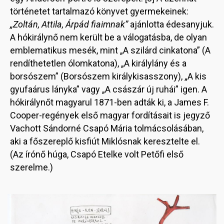
történetet tartalmazó könyvet gyermekeinek:
„Zoltán, Attila, Árpád fiaimnak”
ajánlotta édesanyjuk.
A hókirálynő nem került be a válogatásba, de olyan
emblematikus mesék, mint „A szilárd cinkatona” (A
rendíthetetlen ólomkatona), „A királylány és a
borsószem” (Borsószem királykisasszony), „A kis
gyufaárus lányka” vagy „A császár új ruhái” igen. A
hókirálynőt magyarul 1871-ben adták ki, a James F.
Cooper-regények első magyar fordításait is jegyző
Vachott Sándorné Csapó Mária tolmácsolásában,
aki a főszereplő kisfiút Miklósnak keresztelte el.
(Az írónő húga, Csapó Etelke volt Petőfi első
szerelme.)
Image