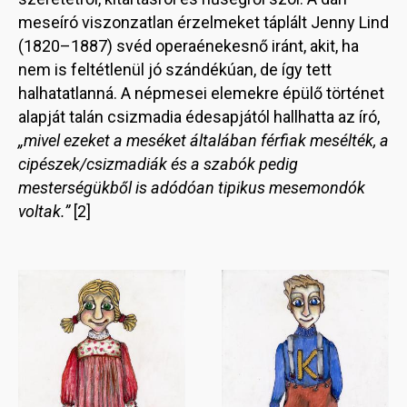
meseíró viszonzatlan érzelmeket táplált Jenny Lind
(1820–1887) svéd operaénekesnő iránt, akit, ha
nem is feltétlenül jó szándékúan, de így tett
halhatatlanná. A népmesei elemekre épülő történet
alapját talán csizmadia édesapjától hallhatta az író,
„mivel ezeket a meséket általában férfiak mesélték, a
cipészek/csizmadiák és a szabók pedig
mesterségükből is adódóan tipikus mesemondók
voltak.”
[2]
Image
Image