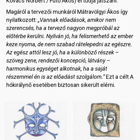
Kovács Norbert / Futó Ákos) el tudja játszani.
Magáról a tervezői munkáról Mátravölgyi Ákos így
nyilatkozott:
„Vannak előadások, amikor nem
szerencsés, ha a tervező nagyon megpróbál az
előtérbe kerülni. Nyilván jó, ha felismerhető az ember
keze nyoma, de nem szabad rátelepedni az egészre.
Az egész attól lesz jó, ha a különböző részek –
szöveg zene, rendezői koncepció, látvány –
harmonikus egységet alkotnak, ha a saját
részemmel én is az előadást szolgálom.”
Ezt a célt A
hókirálynő esetében biztosan sikerült elérni.
Image
Image