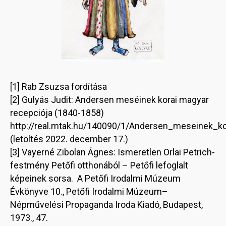
[1] Rab Zsuzsa fordítása
[2] Gulyás Judit: Andersen meséinek korai magyar
recepciója (1840-1858)
http://real.mtak.hu/140090/1/Andersen_meseinek_ko
(letöltés 2022. december 17.)
[3] Vayerné Zibolan Ágnes: Ismeretlen Orlai Petrich-
festmény Petőfi otthonából – Petőfi lefoglalt
képeinek sorsa. A Petőfi Irodalmi Múzeum
Évkönyve 10., Petőfi Irodalmi Múzeum–
Népművelési Propaganda Iroda Kiadó, Budapest,
1973., 47.