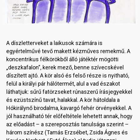
A díszletterveket a laikusok számára is
egyértelművé tevő makett kézműves remekmű. A
koncentrikus félkörökből álló játéktér mögötti
„deszkafalon”, kerek mező, benne szívecskével
díszített ajtó. A kör alsó és felső része is nyitható,
felül a királyi pár hálótermét, alul a vad északot
láthatjuk: sűrű fatörzseket rúnaszerű írásjegyekkel
és ezüstszínű tavat, halakkal. A kör hátoldala a
Hókirálynő birodalma, kavargó fehér örvényekkel. A
jól használható tér előfeltétele lehetett annak, hogy
az előadást – a szereposztás tanulsága szerint –
három színész (Tamás Erzsébet, Zsida Ágnes és