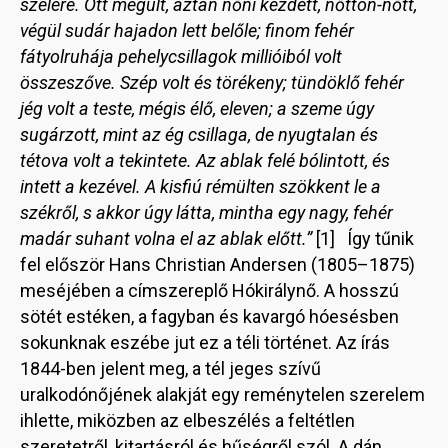
szélére. Ott megült, aztán nőni kezdett, nőttön-nőtt,
végül sudár hajadon lett belőle; finom fehér
fátyolruhája pehelycsillagok millióiból volt
összeszőve. Szép volt és törékeny; tündöklő fehér
jég volt a teste, mégis élő, eleven; a szeme úgy
sugárzott, mint az ég csillaga, de nyugtalan és
tétova volt a tekintete. Az ablak felé bólintott, és
intett a kezével. A kisfiú rémülten szökkent le a
székről, s akkor úgy látta, mintha egy nagy, fehér
madár suhant volna el az ablak előtt.”
[1] Így tűnik
fel először Hans Christian Andersen (1805–1875)
meséjében a címszereplő Hókirálynő. A hosszú
sötét estéken, a fagyban és kavargó hóesésben
sokunknak eszébe jut ez a téli történet. Az írás
1844-ben jelent meg, a tél jeges szívű
uralkodónőjének alakját egy reménytelen szerelem
ihlette, miközben az elbeszélés a feltétlen
szeretetről, kitartásról és hűségről szól. A dán