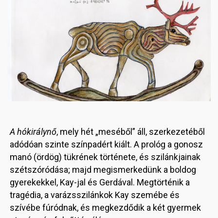
A hókirálynő
, mely hét „meséből” áll, szerkezetéből
adódóan szinte színpadért kiált. A prológ a gonosz
manó (ördög) tükrének története, és szilánkjainak
szétszóródása; majd megismerkedünk a boldog
gyerekekkel, Kay-jal és Gerdával. Megtörténik a
tragédia, a varázsszilánkok Kay szemébe és
szívébe fúródnak, és megkezdődik a két gyermek