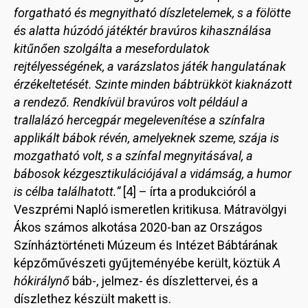
forgatható és megnyitható díszletelemek, s a fölötte
és alatta húzódó játéktér bravúros kihasználása
kitűnően szolgálta a mesefordulatok
rejtélyességének, a varázslatos játék hangulatának
érzékeltetését. Szinte minden bábtrükköt kiaknázott
a rendező. Rendkívül bravúros volt például a
trallalázó hercegpár megelevenítése a színfalra
applikált bábok révén, amelyeknek szeme, szája is
mozgatható volt, s a színfal megnyitásával, a
bábosok kézgesztikulációjával a vidámság, a humor
is célba találhatott.”
[4] – írta a produkcióról a
Veszprémi Napló ismeretlen kritikusa. Mátravölgyi
Ákos számos alkotása 2020-ban az Országos
Színháztörténeti Múzeum és Intézet Bábtárának
képzőművészeti gyűjteményébe került, köztük
A
hókirálynő
báb-, jelmez- és díszlettervei, és a
díszlethez készült makett is.