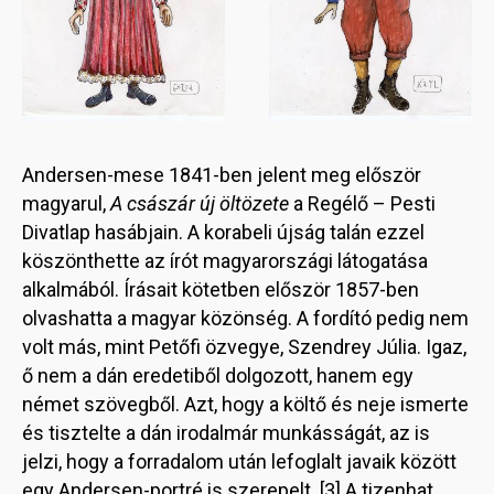
Andersen-mese 1841-ben jelent meg először
magyarul,
A császár új öltözete
a Regélő – Pesti
Divatlap hasábjain. A korabeli újság talán ezzel
köszönthette az írót magyarországi látogatása
alkalmából. Írásait kötetben először 1857-ben
olvashatta a magyar közönség. A fordító pedig nem
volt más, mint Petőfi özvegye, Szendrey Júlia. Igaz,
ő nem a dán eredetiből dolgozott, hanem egy
német szövegből. Azt, hogy a költő és neje ismerte
és tisztelte a dán irodalmár munkásságát, az is
jelzi, hogy a forradalom után lefoglalt javaik között
egy Andersen-portré is szerepelt. [3] A tizenhat