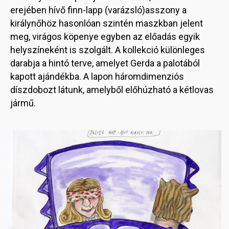
erejében hívő finn-lapp (varázsló)asszony a
királynőhöz hasonlóan szintén maszkban jelent
meg, virágos köpenye egyben az előadás egyik
helyszíneként is szolgált. A kollekció különleges
darabja a hintó terve, amelyet Gerda a palotából
kapott ajándékba. A lapon háromdimenziós
díszdobozt látunk, amelyből előhúzható a kétlovas
jármű.
Image