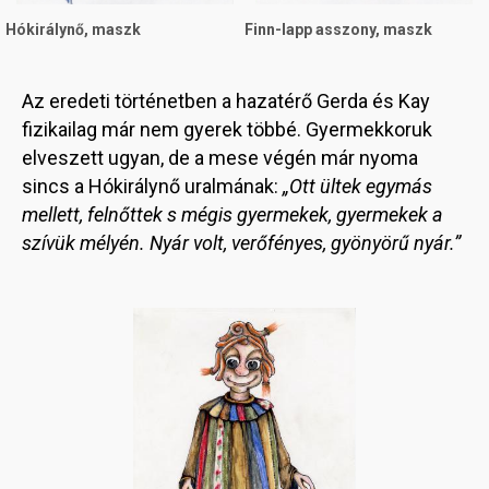
Hókirálynő, maszk
Finn-lapp asszony, maszk
Az eredeti történetben a hazatérő Gerda és Kay
fizikailag már nem gyerek többé. Gyermekkoruk
elveszett ugyan, de a mese végén már nyoma
sincs a Hókirálynő uralmának:
„Ott ültek egymás
mellett, felnőttek s mégis gyermekek, gyermekek a
szívük mélyén. Nyár volt, verőfényes, gyönyörű nyár.”
Image