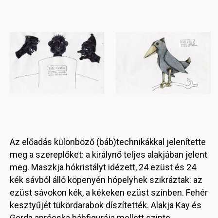
Image
Image
Az előadás különböző (báb)technikákkal jelenítette
meg a szereplőket: a királynő teljes alakjában jelent
meg. Maszkja hókristályt idézett, 24 ezüst és 24
kék sávból álló köpenyén hópelyhek szikráztak: az
ezüst sávokon kék, a kékeken ezüst színben. Fehér
kesztyűjét tükördarabok díszítették. Alakja Kay és
Gerda aprócska bábfigurája mellett szinte