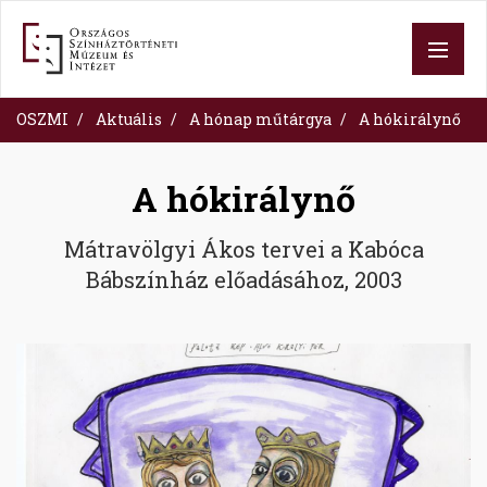
Skip
to
main
content
OSZMI
Aktuális
A hónap műtárgya
A hókirálynő
A hókirálynő
Mátravölgyi Ákos tervei a Kabóca
Bábszínház előadásához, 2003
Image