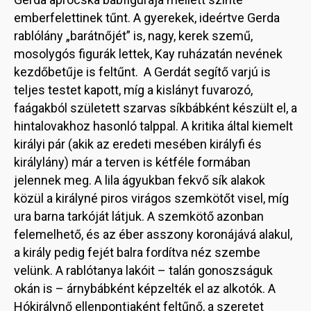
emberfelettinek tűnt. A gyerekek, ideértve Gerda
rablólány „barátnőjét” is, nagy, kerek szemű,
mosolygós figurák lettek, Kay ruházatán nevének
kezdőbetűje is feltűnt. A Gerdát segítő varjú is
teljes testet kapott, míg a kislányt fuvarozó,
faágakból született szarvas síkbábként készült el, a
hintalovakhoz hasonló talppal. A kritika által kiemelt
királyi pár (akik az eredeti mesében királyfi és
királylány) már a terven is kétféle formában
jelennek meg. A lila ágyukban fekvő sík alakok
közül a királyné piros virágos szemkötőt visel, míg
ura barna tarkóját látjuk. A szemkötő azonban
felemelhető, és az éber asszony koronájává alakul,
a király pedig fejét balra fordítva néz szembe
velünk. A rablótanya lakóit – talán gonoszságuk
okán is – árnybábként képzelték el az alkotók. A
Hókirálynő ellenpontjaként feltűnő, a szeretet