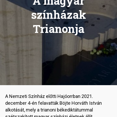
A magyar
színházak
Trianonja
A Nemzeti Színház előtti Hajóorrban 2021.
december 4-én felavatták Böjte Horváth István
alkotását, mely a trianoni békediktátummal
szétszakított magyar színházi életnek állít