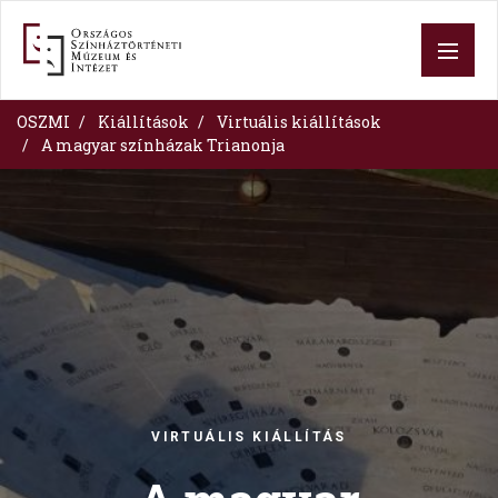
Skip
to
main
content
OSZMI
Kiállítások
Virtuális kiállítások
A magyar színházak Trianonja
Image
VIRTUÁLIS KIÁLLÍTÁS