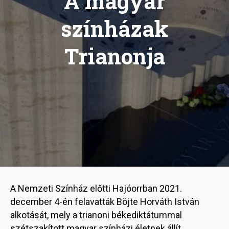
A magyar
színházak
Trianonja
A Nemzeti Színház előtti Hajóorrban 2021.
december 4-én felavatták Böjte Horváth István
alkotását, mely a trianoni békediktátummal
szétszakított magyar színházi életnek állít