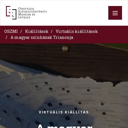
Skip
to
main
content
OSZMI
Kiállítások
Virtuális kiállítások
A magyar színházak Trianonja
Image
VIRTUÁLIS KIÁLLÍTÁS