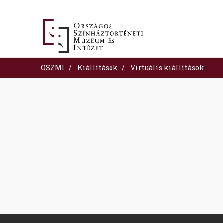
Skip
to
main
content
OSZMI
Kiállítások
Virtuális kiállítások