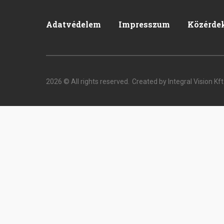
Adatvédelem
Impresszum
Közérde
Pied
de
page
2026 © All rights reserved.
Created by Integral Vision Kft