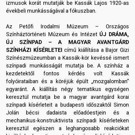
izmusok korát mutatják be Kassák Lajos 1920-as
évekbeli munkásságával a fókuszban.
Az Petőfi Irodalmi Múzeum – Országos
Színháztörténeti Múzeum és Intézet
ÚJ DRÁMA,
ÚJ SZÍNPAD – A MAGYAR AVANTGÁRD
SZÍNHÁZI KÍSÉRLETEI
című kiállítása a Bajor Gizi
Színészmúzeumban a Kassák-kör kevéssé ismert
színpadi munkásságát mutatja be. A színház a
kezdetektől fontos kérdés volt Kassák
folyóirataiban és a köréjük épült „mozgalomban”
egyaránt. A kiállítás négy tematikus egységen
keresztül mutatja be a magyar avantgárd korai
színpadi kísérleteit a budapesti időszaktól Simon
Jolán bécsi dadaista előadóestjein és a
mechanikus-konstruktivista színpadi kísérleteken
keresztül egészen a leghangosabb reakciókat