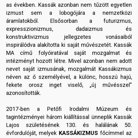
as években. Kassák azonban nem tűzött egyetlen
izmust sem a lobogójára a nemzetközi
áramlatokból. Elsősorban a futurizmus,
expresszionizmus, dadaizmus és
konstruktivizmus jellegzetes vonásaiból
inspirálódva alakította ki saját művészetét. Kassák
MA című folyóiratával saját mozgalmat és
intézményt hozott létre. Mivel azonban nem adott
nevet saját izmusának, mozgalmát Kassákizmus
néven az ő személyével, a különc, hosszú hajú,
fekete orosz inget viselő, „új művésszel”
azonosították.
2017-ben a Petőfi Irodalmi Múzeum és
tagintézményei három kiállítással ünneplik Kassák
Lajos születésének 130. és halálának 50.
évfordulóját, melyek
KASSÁKIZMUS
főcímmel az