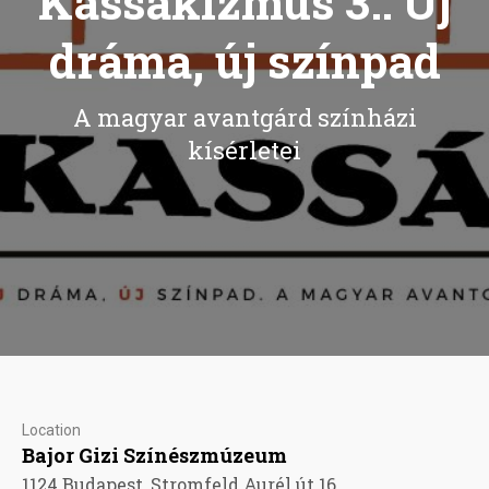
Kassákizmus 3.: Új
dráma, új színpad
A magyar avantgárd színházi
kísérletei
Location
Bajor Gizi Színészmúzeum
1124 Budapest, Stromfeld Aurél út 16.