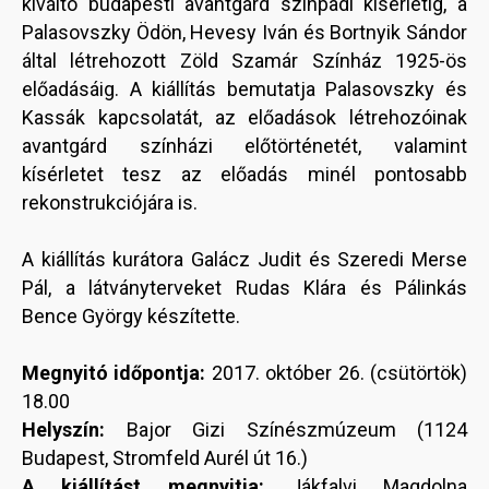
kiváltó budapesti avantgárd színpadi kísérletig, a
Palasovszky Ödön, Hevesy Iván és Bortnyik Sándor
által létrehozott Zöld Szamár Színház 1925-ös
előadásáig. A kiállítás bemutatja Palasovszky és
Kassák kapcsolatát, az előadások létrehozóinak
avantgárd színházi előtörténetét, valamint
kísérletet tesz az előadás minél pontosabb
rekonstrukciójára is.
A kiállítás kurátora Galácz Judit és Szeredi Merse
Pál, a látványterveket Rudas Klára és Pálinkás
Bence György készítette.
Megnyitó időpontja:
2017. október 26. (csütörtök)
18.00
Helyszín:
Bajor Gizi Színészmúzeum (1124
Budapest, Stromfeld Aurél út 16.)
A kiállítást megnyitja:
Jákfalvi Magdolna