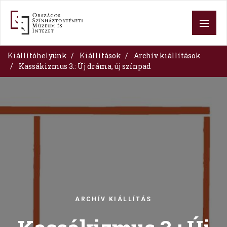
Skip
to
main
content
Kiállítóhelyünk
Kiállítások
Archív kiállítások
Kassákizmus 3.: Új dráma, új színpad
Image
ARCHÍV KIÁLLÍTÁS