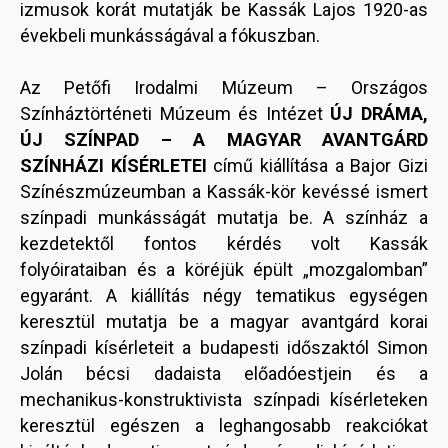
izmusok korát mutatják be Kassák Lajos 1920-as
évekbeli munkásságával a fókuszban.
Az Petőfi Irodalmi Múzeum – Országos
Színháztörténeti Múzeum és Intézet
ÚJ DRÁMA,
ÚJ SZÍNPAD – A MAGYAR AVANTGÁRD
SZÍNHÁZI KÍSÉRLETEI
című kiállítása a Bajor Gizi
Színészmúzeumban a Kassák-kör kevéssé ismert
színpadi munkásságát mutatja be. A színház a
kezdetektől fontos kérdés volt Kassák
folyóirataiban és a köréjük épült „mozgalomban”
egyaránt. A kiállítás négy tematikus egységen
keresztül mutatja be a magyar avantgárd korai
színpadi kísérleteit a budapesti időszaktól Simon
Jolán bécsi dadaista előadóestjein és a
mechanikus-konstruktivista színpadi kísérleteken
keresztül egészen a leghangosabb reakciókat