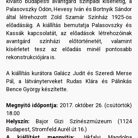
kiváltó budapesti avantgárd színpadi kísérletig, a
Palasovszky Ödön, Hevesy Iván és Bortnyik Sándor
által létrehozott Zöld Szamár Színház 1925-ös
előadásáig. A kiállítás bemutatja Palasovszky és
Kassák kapcsolatát, az előadások létrehozóinak
avantgárd színházi előtörténetét, valamint
kísérletet tesz az előadás minél pontosabb
rekonstrukciójára is.
A kiállítás kurátora Galácz Judit és Szeredi Merse
Pál, a látványterveket Rudas Klára és Pálinkás
Bence György készítette.
Megnyitó időpontja:
2017. október 26. (csütörtök)
18.00
Helyszín:
Bajor Gizi Színészmúzeum (1124
Budapest, Stromfeld Aurél út 16.)
A kiállítást megnyitja:
Jákfalvi Magdolna