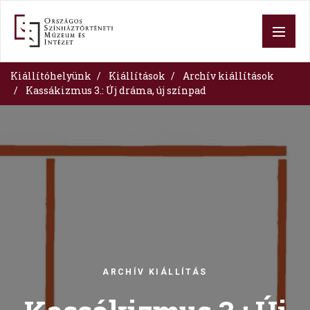
Skip
to
main
content
Kiállítóhelyünk
Kiállítások
Archív kiállítások
Kassákizmus 3.: Új dráma, új színpad
Image
ARCHÍV KIÁLLÍTÁS