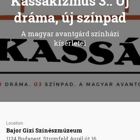
Kassákizmus 3.: Új
dráma, új színpad
A magyar avantgárd színházi
kísérletei
Location
Bajor Gizi Színészmúzeum
1124 Budapest, Stromfeld Aurél út 16.