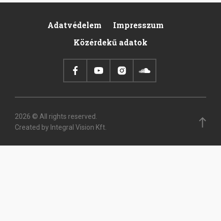
Adatvédelem
Impresszum
Pied
Közérdekű adatok
de
page
2026 © All rights reserved.
Created by Integral Vision Kft.