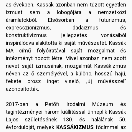
as években. Kassák azonban nem tűzött egyetlen
izmust sem a lobogójára a nemzetközi
áramlatokból. Elsősorban a futurizmus,
expresszionizmus, dadaizmus és
konstruktivizmus jellegzetes vonásaiból
inspirálódva alakította ki saját művészetét. Kassák
MA című folyóiratával saját mozgalmat és
intézményt hozott létre. Mivel azonban nem adott
nevet saját izmusának, mozgalmát Kassákizmus
néven az ő személyével, a különc, hosszú hajú,
fekete orosz inget viselő, „új művésszel”
azonosították.
2017-ben a Petőfi Irodalmi Múzeum és
tagintézményei három kiállítással ünneplik Kassák
Lajos születésének 130. és halálának 50.
évfordulóját, melyek
KASSÁKIZMUS
főcímmel az