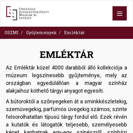
Skip
to
main
content
OSZMI
Gyűjtemények
Emléktár
EMLÉKTÁR
Az Emléktár közel 4000 darabból álló kollekciója a
múzeum legszínesebb gyűjteménye, mely az
országban egyedülállóan a magyar színház
alakjaihoz köthető tárgyi anyagot egyesíti.
A bútoroktól a szőnyegeken át a sminkkészletekig,
szemüvegekig, parfümös üvegekig számos, szinte
felsorolhatatlan típusú tárgy fordul elő. Ezek révén
a kutatók és látogatók teljesebb, személyesebb
képet kaphatnak egy-egy színészről, színházi