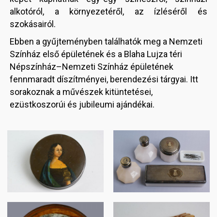
alkotóról, a környezetéről, az ízléséről és
szokásairól.
Ebben a gyűjteményben találhatók meg a Nemzeti
Színház első épületének és a Blaha Lujza téri
Népszínház–Nemzeti Színház épületének
fennmaradt díszítményei, berendezési tárgyai. Itt
sorakoznak a művészek kitüntetései,
ezüstkoszorúi és jubileumi ajándékai.
Image
Image
Image
Image