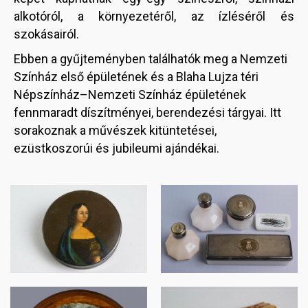
alkotóról, a környezetéről, az ízléséről és
szokásairól.
Ebben a gyűjteményben találhatók meg a Nemzeti
Színház első épületének és a Blaha Lujza téri
Népszínház–Nemzeti Színház épületének
fennmaradt díszítményei, berendezési tárgyai. Itt
sorakoznak a művészek kitüntetései,
ezüstkoszorúi és jubileumi ajándékai.
Image
Image
Image
Image