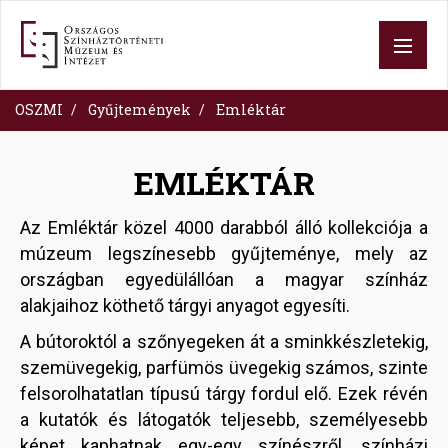
Skip
to
main
content
OSZMI
Gyűjtemények
Emléktár
EMLÉKTÁR
Az Emléktár közel 4000 darabból álló kollekciója a
múzeum legszínesebb gyűjteménye, mely az
országban egyedülállóan a magyar színház
alakjaihoz köthető tárgyi anyagot egyesíti.
A bútoroktól a szőnyegeken át a sminkkészletekig,
szemüvegekig, parfümös üvegekig számos, szinte
felsorolhatatlan típusú tárgy fordul elő. Ezek révén
a kutatók és látogatók teljesebb, személyesebb
képet kaphatnak egy-egy színészről, színházi