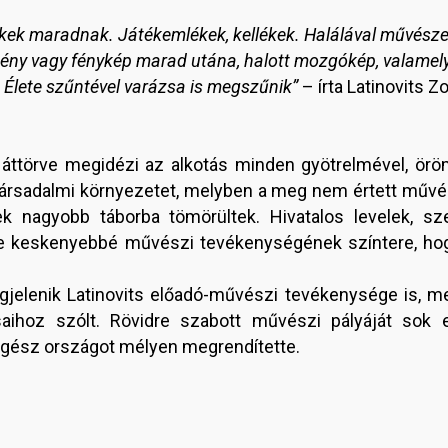
ékek maradnak. Játékemlékek, kellékek. Halálával művész
mény vagy fénykép marad utána, halott mozgókép, valamely 
r. Élete szűntével varázsa is megszűnik”
– írta Latinovits Z
n áttörve megidézi az alkotás minden gyötrelmével, örö
társadalmi környezetet, melyben a meg nem értett művés
k nagyobb táborba tömörültek. Hivatalos levelek, sze
yre keskenyebbé művészi tevékenységének színtere, ho
gjelenik Latinovits előadó-művészi tevékenysége is, me
saihoz szólt. Rövidre szabott művészi pályáját sok 
 egész országot mélyen megrendítette.