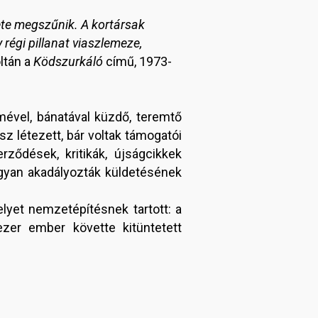
ete megszűnik. A kortársak
régi pillanat viaszlemeze,
oltán a
Ködszurkáló
című, 1973-
mével, bánatával küzdő, teremtő
z létezett, bár voltak támogatói
rződések, kritikák, újságcikkek
gyan akadályozták küldetésének
lyet nemzetépítésnek tartott: a
ezer ember követte kitüntetett