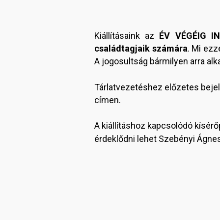
Kiállításaink az
ÉV VÉGÉIG I
családtagjaik számára
. Mi ez
A jogosultság bármilyen arra a
Tárlatvezetéshez előzetes bej
címen.
A kiállításhoz kapcsolódó kísér
érdeklődni lehet Szebényi Ágnes