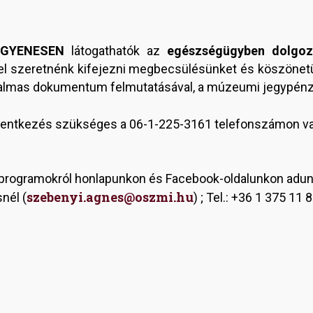
NGYENESEN
látogathatók az
egészségügyben dolgoz
zel szeretnénk kifejezni megbecsülésünket és köszönet
lkalmas dokumentum felmutatásával, a múzeumi jegypénzt
elentkezés szükséges a 06-1-225-3161 telefonszámon v
őprogramokról honlapunkon és Facebook-oldalunkon adunk
szebenyi.agnes@oszmi.hu
nél (
) ; Tel.: +36 1 375 11 