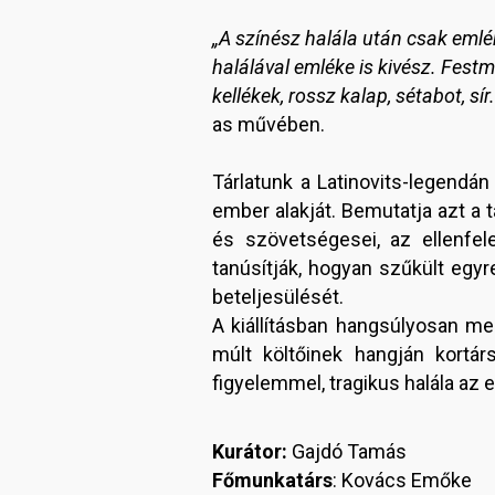
„A színész halála után csak eml
halálával emléke is kivész. Fest
kellékek, rossz kalap, sétabot, sí
as művében.
Tárlatunk a Latinovits-legendá
ember alakját. Bemutatja azt a 
és szövetségesei, az ellenfele
tanúsítják, hogyan szűkült eg
beteljesülését.
A kiállításban hangsúlyosan me
múlt költőinek hangján kortár
figyelemmel, tragikus halála az
Kurátor:
Gajdó Tamás
Főmunkatárs
: Kovács Emőke