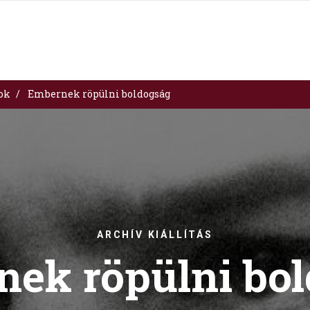
sok
Embernek röpülni boldogság
ARCHÍV KIÁLLÍTÁS
ek röpülni bo