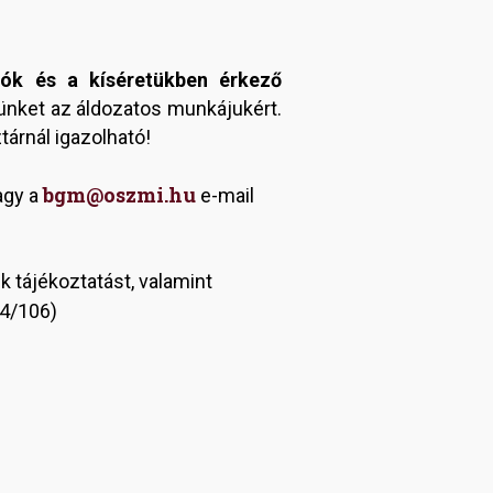
ók és a kíséretükben érkező
ünket az áldozatos munkájukért.
árnál igazolható!
bgm@oszmi.hu
agy a
e-mail
 tájékoztatást, valamint
84/106)