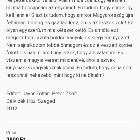
fényesen, akkor valahol valami hiba volna, úgy érezném,
mintha becsapnám az enyéimet. Én tudom, hogy ennek így
kell lennie! S azt is tudom, hogy amikor Magyarország újra
feltámad, boldog és gazdag lesz, én is az leszek vele! Ez
olyan egyszerű, mint a kétszer kettő. És amióta ezt
megértettem, azóta boldog vagyok, és kiegyensúlyozott.
Nem sajnálkozom többé önmagam és az elveszett karrier
fölött. Csinálom, amit úgy érzek, hogy a hivatásom. És
viszem a magyar verset mindenűvé, ahol a szívek
kinyílnak és vágyakoznak utána. Én tudom, hogy soha sem
lesz annál nehezebb, mint hogy ki ne bírnám!
Editor
Jávor Zoltán, Péter Zsolt
Délvidék Ház, Szeged
2012
Price
2900 Ft