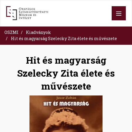
Skip
to
main
content
OSZMI
Kiadványok
Hit és magyarság Szelecky Zita élete és művészete
Hit és magyarság
Szelecky Zita élete és
művészete
Image