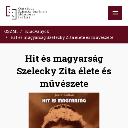
Skip
to
main
content
OSZMI
Kiadványok
Hit és magyarság Szelecky Zita élete és művészete
Hit és magyarság
Szelecky Zita élete és
művészete
Image