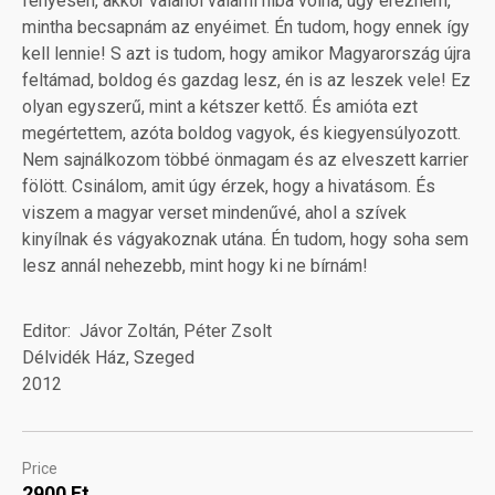
fényesen, akkor valahol valami hiba volna, úgy érezném,
mintha becsapnám az enyéimet. Én tudom, hogy ennek így
kell lennie! S azt is tudom, hogy amikor Magyarország újra
feltámad, boldog és gazdag lesz, én is az leszek vele! Ez
olyan egyszerű, mint a kétszer kettő. És amióta ezt
megértettem, azóta boldog vagyok, és kiegyensúlyozott.
Nem sajnálkozom többé önmagam és az elveszett karrier
fölött. Csinálom, amit úgy érzek, hogy a hivatásom. És
viszem a magyar verset mindenűvé, ahol a szívek
kinyílnak és vágyakoznak utána. Én tudom, hogy soha sem
lesz annál nehezebb, mint hogy ki ne bírnám!
Editor
Jávor Zoltán, Péter Zsolt
Délvidék Ház, Szeged
2012
Price
2900 Ft