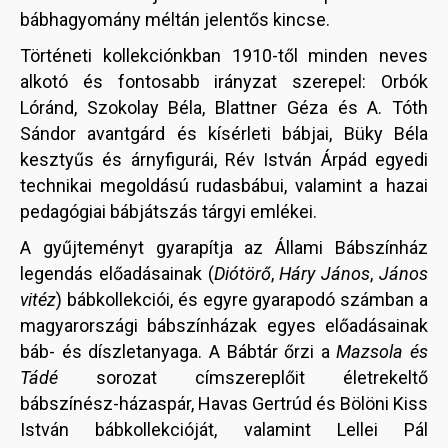
bábhagyomány méltán jelentős kincse.
Történeti kollekciónkban 1910-től minden neves
alkotó és fontosabb irányzat szerepel: Orbók
Lóránd, Szokolay Béla, Blattner Géza és A. Tóth
Sándor avantgárd és kísérleti bábjai, Büky Béla
kesztyűs és árnyfigurái, Rév István Árpád egyedi
technikai megoldású rudasbábui, valamint a hazai
pedagógiai bábjátszás tárgyi emlékei.
A gyűjteményt gyarapítja az Állami Bábszínház
legendás előadásainak (
Diótörő
,
Háry János
,
János
vitéz
) bábkollekciói, és egyre gyarapodó számban a
magyarországi bábszínházak egyes előadásainak
báb- és díszletanyaga. A Bábtár őrzi a
Mazsola és
Tádé
sorozat címszereplőit életrekeltő
bábszínész-házaspár, Havas Gertrúd és Bölöni Kiss
István bábkollekcióját, valamint Lellei Pál