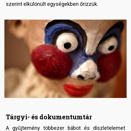
szerint elkülönült egységekben őrizzük.
Image
Tárgyi- és dokumentumtár
A gyűjtemény többezer bábot és díszletelemet