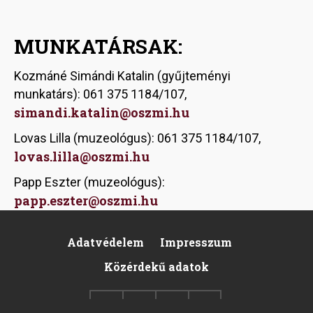
MUNKATÁRSAK:
Kozmáné Simándi Katalin (gyűjteményi
munkatárs): 061 375 1184/107,
simandi.katalin@oszmi.hu
Lovas Lilla (muzeológus): 061 375 1184/107,
lovas.lilla@oszmi.hu
Papp Eszter (muzeológus):
papp.eszter@oszmi.hu
Adatvédelem
Impresszum
Pied
Közérdekű adatok
de
page