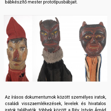
bábkészítő mester prototípusbábjait.
Image
Az írásos dokumentumok között személyes iratok,
családi visszaemlékezések, levelek és hivatalos
iratok találhatók, többek között a Rév István Árpád