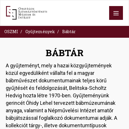
Skip
to
main
content
OSZMI
Gyűjtemények
Bábtár
BÁBTÁR
A gyűjteményt, mely a hazai közgyűjtemények
közül egyedüliként vállalta fel a magyar
bábművészet dokumentumainak teljes körű
gyűjtését és feldolgozását, Belitska-Scholtz
Hedvig hozta létre 1970-ben. Gyűjteményünk
gerincét Óhidy Lehel tervezett bábmúzeumának
anyaga, valamint a Népművelési Intézet amatőr
bábjátszással foglalkozó dokumentumai adják. A
kollekciót tárgy-, illetve dokumentumtípusok