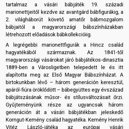
tartalmaz a vásári bábjáték 19. századi
marionettjeitől kezdve az avantgárd bábfigurákig, a
2. világháborút követő amatőr bábmozgalom
bábjaitól a magyarországi bábszínházakban
létrehozott előadások bábkollekcióiig.
A legrégebbi marionettfigurák a Hincz család
hagyatékából származnak. Az 1841-től
magyarországi vásárokat járó bábjátékos-dinasztia
1889-ben a Városligetben telepedett le és itt
alapította meg az Első Magyar Bábszínházat. A
birtokunkban lévő – három generáción keresztül,
apáról-fiúra öröklődött – bábegyüttes egy évszázad
bábjátszásának műsor- és stílusváltozásait őrzi.
Gyűjteményünk része az ugyancsak három
generáción át a vásári bábjátékban jeleskedő
Korngut-Kemény család hagyatéka. Kemény Henrik
Vitéz László-játéka az európai vásári