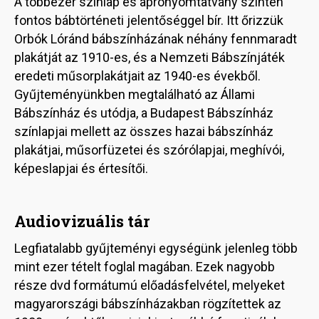
A többezer színlap és aprónyomtatvány szintén
fontos bábtörténeti jelentőséggel bír. Itt őrizzük
Orbók Lóránd bábszínházának néhány fennmaradt
plakátját az 1910-es, és a Nemzeti Bábszínjáték
eredeti műsorplakátjait az 1940-es évekből.
Gyűjteményünkben megtalálható az Állami
Bábszínház és utódja, a Budapest Bábszínház
színlapjai mellett az összes hazai bábszínház
plakátjai, műsorfüzetei és szórólapjai, meghívói,
képeslapjai és értesítői.
Audiovizuális tár
Legfiatalabb gyűjteményi egységünk jelenleg több
mint ezer tételt foglal magában. Ezek nagyobb
része dvd formátumú előadásfelvétel, melyeket
magyarországi bábszínházakban rögzítettek az