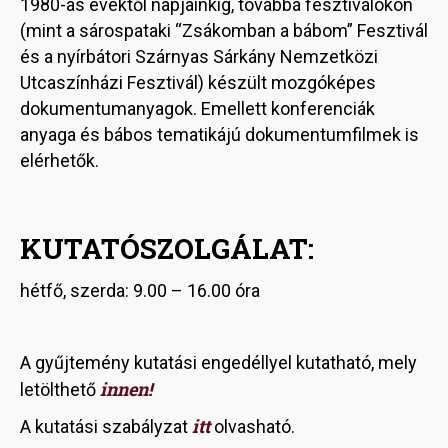
1980-as évektől napjainkig, továbbá fesztiválokon
(mint a sárospataki “Zsákomban a bábom” Fesztivál
és a nyírbátori Szárnyas Sárkány Nemzetközi
Utcaszínházi Fesztivál) készült mozgóképes
dokumentumanyagok. Emellett konferenciák
anyaga és bábos tematikájú dokumentumfilmek is
elérhetők.
KUTATÓSZOLGÁLAT:
hétfő, szerda: 9.00 – 16.00 óra
A gyűjtemény kutatási engedéllyel kutatható, mely
innen!
letölthető
itt
A kutatási szabályzat
olvasható.