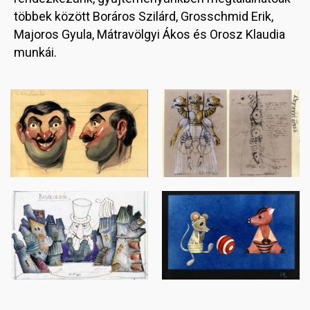
többek között Boráros Szilárd, Grosschmid Erik,
Majoros Gyula, Mátravölgyi Ákos és Orosz Klaudia
munkái.
Image
Image
Image
Image