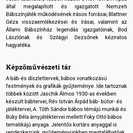
által megalapított és igazgatott Nemzeti
Bábszínjáték működésének írásos forrásai, Blattner
Géza visszaemlékezései és írásai, valamint az
Állami Bábszínház legendás igazgatóinak, Bod
Lászlónak és Szilágyi Dezsőnek kéziratos
hagyatéka.
Képzőművészeti tár
A báb-és díszlettervek, bábos vonatkozású
festmények és grafikák gyűjteménye. Ide tartoznak
többek között Jaschik Álmos 1930-as években
készült bábtervei, Rév István Árpád báb- bútor- és
játéktervei, A. Tóth Sándor bábos témájú munkái és
Büky Béla árnyjátéktervei mellett Foky Ottó bábos
tematikájú anyaga. Jelentős kortárs anyaggal is
rendezkezünk, gyűjteményünkben megtalálhatóak