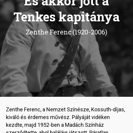
És akkor jött a
Tenkes kapitánya
Zenthe Ferenc (1920-2006)
Zenthe Ferenc, a Nemzet Színésze, Kossuth-díjas,
kiváló és érdemes művész. Pályáját vidéken
kezdte, majd 1952-ben a Madách Színház
szerződtette, ahol haláláig játszott. Páratlan