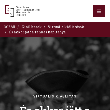
Skip
to
main
content
OSZMI
Kiállítások
Virtuális kiállítások
És akkor jött a Tenkes kapitánya
Image
VIRTUÁLIS KIÁLLÍTÁS