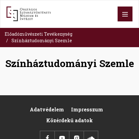
Skip
to
main
content
Előadóművészeti Tevékenység
Színháztudományi Szemle
Színháztudományi Szemle
Adatvédelem
Impresszum
Footer
Közérdekű adatok