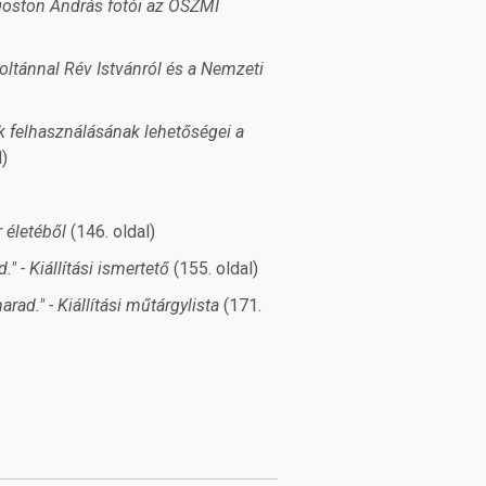
goston András fotói az OSZMI
oltánnal Rév Istvánról és a Nemzeti
ek felhasználásának lehetőségei a
l)
 életéből
(146. oldal)
" - Kiállítási ismertető
(155. oldal)
rad." - Kiállítási műtárgylista
(171.