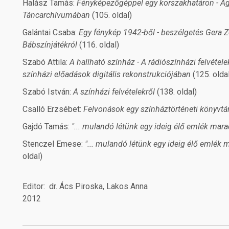
Halász Tamás:
Fényképezőgéppel egy korszakhatáron - Á
Táncarchívumában
(105. oldal)
Galántai Csaba:
Egy fénykép 1942-ből - beszélgetés Gera Z
Bábszínjátékról
(116. oldal)
Szabó Attila:
A hallható színház - A rádiószínházi felvétel
színházi előadások digitális rekonstrukciójában
(125. olda
Szabó István:
A színházi felvételekről
(138. oldal)
Csalló Erzsébet:
Felvonások egy színháztörténeti könyvtár
Gajdó Tamás:
"... mulandó létünk egy ideig élő emlék marad.
Stenczel Emese:
"... mulandó létünk egy ideig élő emlék ma
oldal)
Editor
dr. Ács Piroska, Lakos Anna
2012