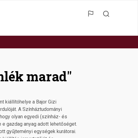
emlék marad"
kiállítóhelye a Bajor Gizi
dulóját. A Színháztudományi
, hogy olyan egyedi (színház- és
e e gazdag anyag adott lehetőséget.
tt gyűjteményi egységek kurátorai.