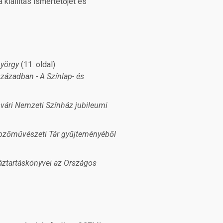
 kiállítás ismertetőjét és
György
(11. oldal)
zázadban - A Színlap- és
vári Nemzeti Színház jubileumi
Képzőművészeti Tár gyűjteményéből
ztartáskönyvei az Országos