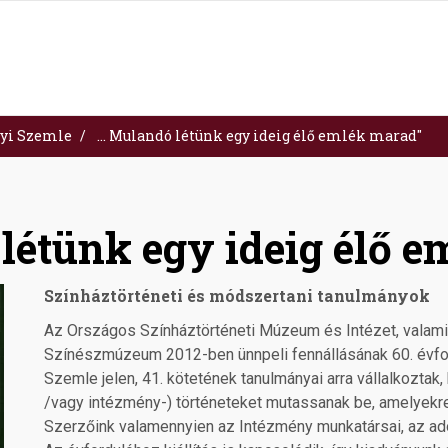
yi Szemle
... Mulandó létünk egy ideig élő emlék marad"
 létünk egy ideig élő 
Színháztörténeti és módszertani tanulmányok
Az Országos Színháztörténeti Múzeum és Intézet, valamint 
Színészmúzeum 2012-ben ünnpeli fennállásának 60. évfor
Szemle jelen, 41. kötetének tanulmányai arra vállalkoztak
/vagy intézmény-) történeteket mutassanak be, amelyekr
Szerzőink valamennyien az Intézmény munkatársai, az ado