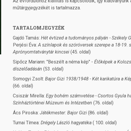
Az évfordulóhoz kiállítás is kapcsolódik, így kiadványunk a
műtárgyjegyzékét is tartalmazza.
TARTALOMJEGYZÉK
Gajdó Tamás:
Hét évtized a tudományos pályán - Székely 
Perjési Éva:
A színlapok és szóróversek szerepe a 18-19. s
Aprónyomtatványtár kincsei
(45. oldal)
Sipőcz Mariann: "Beszélt a néma kép" -
Élőképek a Kolozs
díszelőadásán
(53. oldal)
Somogyi Zsolt:
Bajor Gizi 1938/1948 - Két karikatúra a 
(66. oldal)
Csiszár Mirella:
Egy bohém számvetése - Csortos Gyula há
Színháztörténei Múzeum és Intézetben
(76. oldal)
Ács Piroska:
Játékmester: Bajor Gizi
(86. oldal)
Turnai Tímea:
Drégely László hagyatéka
( 100. oldal)