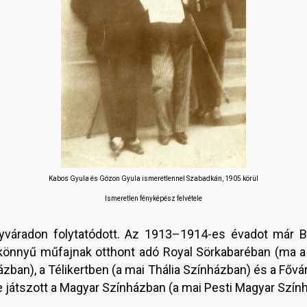
Kabos Gyula és Gózon Gyula ismeretlennel Szabadkán, 1905 körül
Ismeretlen fényképész felvétele
váradon folytatódott. Az 1913–1914-es évadot már B
a könnyű műfajnak otthont adó Royal Sörkabaréban (ma a 
ázban), a Télikertben (a mai Thália Színházban) és a Főv
e játszott a Magyar Színházban (a mai Pesti Magyar Szính