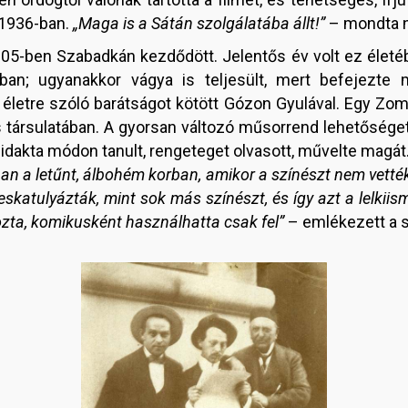
 1936-ban.
„Maga is a Sátán szolgálatába állt!”
– mondta 
05-ben Szabadkán kezdődött. Jelentős év volt ez életéb
ban; ugyanakkor vágya is teljesült, mert befejezte ma
letre szóló barátságot kötött Gózon Gyulával. Egy Zombo
s társulatában. A gyorsan változó műsorrend lehetősége
dakta módon tanult, rengeteget olvasott, művelte magát
n a letűnt, álbohém korban, amikor a színészt nem vették 
katulyázták, mint sok más színészt, és így azt a lelkiis
ozta, komikusként használhatta csak fel”
– emlékezett a sz