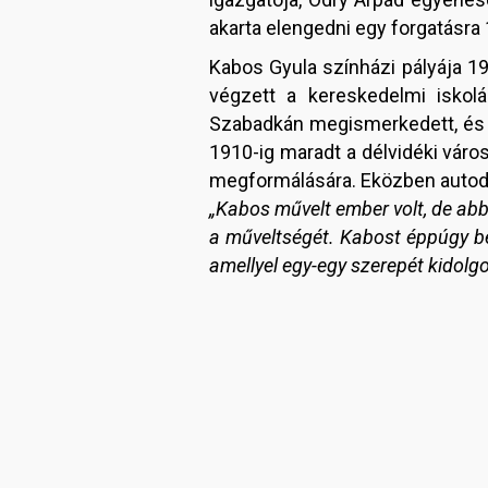
akarta elengedni egy forgatásra
Kabos Gyula színházi pályája 19
végzett a kereskedelmi iskolá
Szabadkán megismerkedett, és é
1910-ig maradt a délvidéki váro
megformálására. Eközben autodi
„Kabos művelt ember volt, de abba
a műveltségét. Kabost éppúgy bes
amellyel egy-egy szerepét kidolg