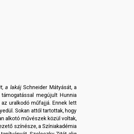
t, a lakáj
Schneider Mátyását, a
 támogatással megújult Hunnia
 az uralkodó műfajjá. Ennek lett
edül. Sokan attól tartottak, hogy
an alkotó művészek közül voltak,
ezető színésze, a Színiakadémia
tanítványát, Szeleczky Zitát alig