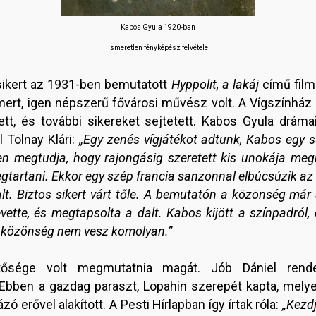
Kabos Gyula 1920-ban
Ismeretlen fényképész felvétele
sikert az 1931-ben bemutatott
Hyppolit, a lakáj
című fil
mert, igen népszerű fővárosi művész volt. A Vígszínház
tt, és további sikereket sejtetett. Kabos Gyula drámai
 Tolnay Klári:
„Egy zenés vígjátékot adtunk, Kabos egy s
tben megtudja, hogy rajongásig szeretett kis unokája me
gtartani. Ekkor egy szép francia sanzonnal elbúcsúzik az u
alt. Biztos sikert várt tőle. A bemutatón a közönség má
evette, és megtapsolta a dalt. Kabos kijött a színpadró
 A közönség nem vesz komolyan.”
tősége volt megmutatnia magát. Jób Dániel ren
 Ebben a gazdag paraszt, Lopahin szerepét kapta, mel
 erővel alakított. A Pesti Hírlapban így írtak róla:
„Kezd