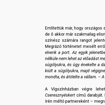
Említettük már, hogy országos 
de ő akkor már szakmailag elis
színész számára rangot jelente
Megrázó történetet mesélt erről
elverik a port. Az egyik jelene
nélküle nem lehet az előadást me
súgólyukra, és úgy énekelte a d
kiült a súgólyukra, majd végign
mondta, és átölelte a vállam. –
A Vígszínházban végre lehe
Cseresznyéskert
című darabját.
Irén méltó partnereként – megrázó