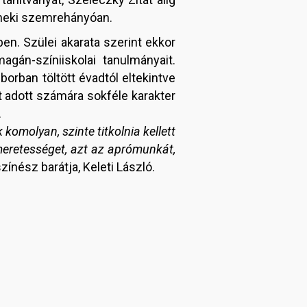
neki szemrehányóan.
en. Szülei akarata szerint ekkor
gán-színiiskolai tanulmányait.
rban töltött évadtól eltekintve
t adott számára sokféle karakter
.
komolyan, szinte titkolnia kellett
meretességet, azt az aprómunkát,
ínész barátja, Keleti László.