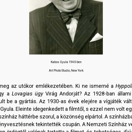
Kabos Gyula 1940-ben
Art Photo Studio, New York
 meg az utókor emlékezetében. Ki ne ismerné a
Hyppoli
agy a
Lovagias ügy
Virág Andorját? Az 1928-ban állami
lt be a gyártás. Az 1930-as évek elejére a vígjáték vált
yula. Eleinte idegenkedett a filmtől, s ezzel nem volt egy
zínház háttérbe szorul, a közönség elpártol. A színházb
fényvesztésnek tekintették csupán. A Nemzeti Színház v
 ördögtől valónak tartotta a filmet, és tehetséges, ifjú 