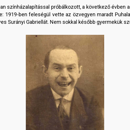
an színházalapítással próbálkozott, a következő évben 
 be: 1919-ben feleségül vette az özvegyen maradt Puhala
ves Surányi Gabriellát. Nem sokkal később gyermekük szü