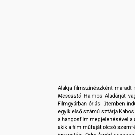
Alakja filmszínészként maradt
Meseautó
Halmos Aladárját v
Filmgyárban óriási ütemben indu
egyik első számú sztárja Kabos G
a hangosfilm megjelenésével a s
akik a film műfaját olcsó szem
igazgatója, Ódry Árpád egyenesen