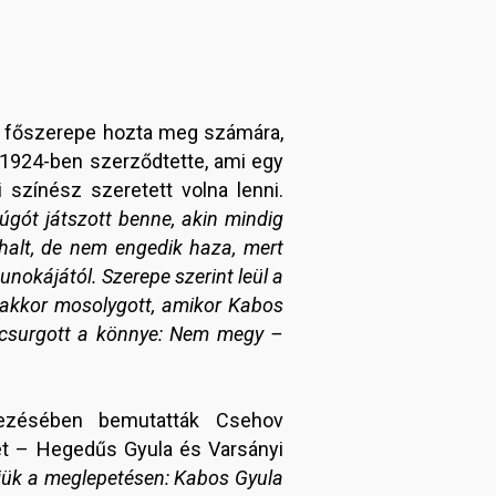
m főszerepe hozta meg számára,
 1924-ben szerződtette, ami egy
 színész szeretett volna lenni.
úgót játszott benne, akin mindig
ghalt, de nem engedik haza, mert
nokájától. Szerepe szerint leül a
r akkor mosolygott, amikor Kabos
l, csurgott a könnye: Nem megy –
dezésében bemutatták Csehov
yet – Hegedűs Gyula és Varsányi
jük a meglepetésen: Kabos Gyula