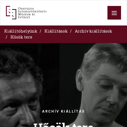
Skip
to
main
content
Kiállítóhelyünk
Kiállítások
Archív kiállítások
Hősök tere
Image
ARCHÍV KIÁLLÍTÁS