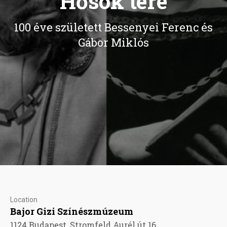
Hősök tere
100 éve született Bessenyei Ferenc és
Gábor Miklós
Location
Bajor Gizi Színészmúzeum
1124 Budapest, Stromfeld Aurél út 16.