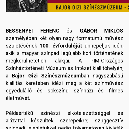
BESSENYEI FERENC
és
GÁBOR MIKLÓS
személyében két olyan nagy formátumú művész
születésének
100. évfordulóját
ünnepeljük idén,
akik a magyar színpad legújabb kori történetének
megkerülhetetlen alakjai. A PIM-Országos
Színháztörténeti Múzeum és Intézet kiállítóhelyén,
a
Bajor Gizi Színészmúzeum
ban nagyszabású
kiállítás keretében idézi meg a két színművész
egyedülálló és sokszínű színházi és filmes
életművét.
Példaértékű színészi elkötelezettséggel és
alázattal készültek szerepeikre; szuggesztív
színpadi jelenlétükkel pedig folyamatosan kivívták