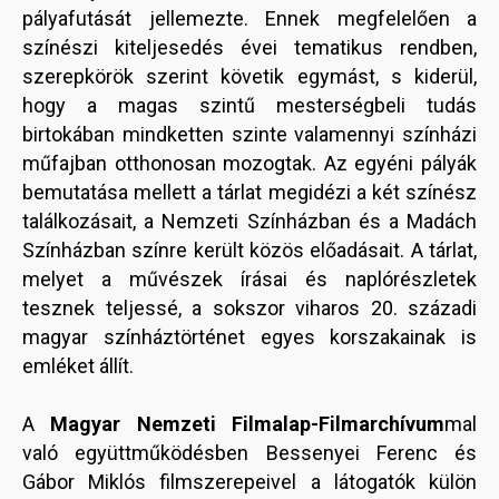
pályafutását jellemezte. Ennek megfelelően a
színészi kiteljesedés évei tematikus rendben,
szerepkörök szerint követik egymást, s kiderül,
hogy a magas szintű mesterségbeli tudás
birtokában mindketten szinte valamennyi színházi
műfajban otthonosan mozogtak. Az egyéni pályák
bemutatása mellett a tárlat megidézi a két színész
találkozásait, a Nemzeti Színházban és a Madách
Színházban színre került közös előadásait. A tárlat,
melyet a művészek írásai és naplórészletek
tesznek teljessé, a sokszor viharos 20. századi
magyar színháztörténet egyes korszakainak is
emléket állít.
A
Magyar Nemzeti Filmalap-Filmarchívum
mal
való együttműködésben Bessenyei Ferenc és
Gábor Miklós filmszerepeivel a látogatók külön