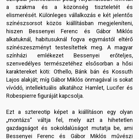
a szakma és a közönség tiszteletét és
elismerését. Különleges vállalkozás e két jelentős
színészsorsot közös kiállításban megjeleníteni,
hiszen Bessenyei Ferenc és Gábor Miklós
alkatuknál, habitusuknál fogva egymástól eltérő
színészeszményt testesítettek meg. A magyar
színházi emlékezet Bessenyei erőteljes,
szenvedélyes természetéhez elsősorban a hősi
karaktereket köti: Othello, Bánk bán és Kossuth
Lajos alakját; míg Gábor Miklós önmagával is sokat
vívódó, intellektuális alkatához Hamlet, Lucifer és
Robespierre figuráját kapcsolja.
Ezt a sztereotip képet a kiállításon egy olyan
„montázs” váltja fel, mely azt a hihetetlen
gazdagságot és sokoldalúságot mutatja be, ami
Bessenyei Ferenc és Gábor Miklós művészi