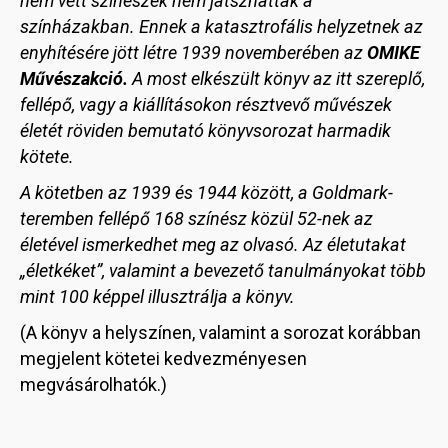
nem vett színészek nem játszhattak a
színházakban. Ennek a katasztrofális helyzetnek az
enyhítésére jött létre 1939 novemberében az
OMIKE
Művészakció.
A most elkészült könyv az itt szereplő,
fellépő, vagy a kiállításokon résztvevő művészek
életét röviden bemutató könyvsorozat harmadik
kötete.
A kötetben az 1939 és 1944 között, a Goldmark-
teremben fellépő 168 színész közül 52-nek az
életével ismerkedhet meg az olvasó. Az életutakat
„életkéket”, valamint a bevezető tanulmányokat több
mint 100 képpel illusztrálja a könyv.
(A könyv a helyszínen, valamint a sorozat korábban
megjelent kötetei kedvezményesen
megvásárolhatók.)