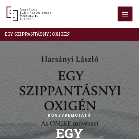
Skip
to
main
content
EGY SZIPPANTÁSNYI OXIGÉN
Image
KÖNYVBEMUTATÓ
EGY