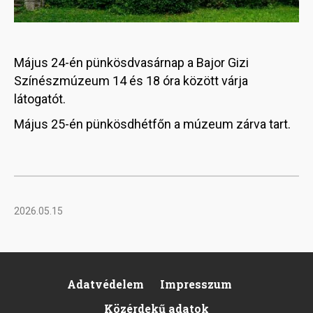
Május 24-én pünkösdvasárnap a Bajor Gizi
Színészmúzeum 14 és 18 óra között várja
látogatót.
Május 25-én pünkösdhétfőn a múzeum zárva tart.
2026.05.15
Adatvédelem
Impresszum
Footer
Közérdekű adatok