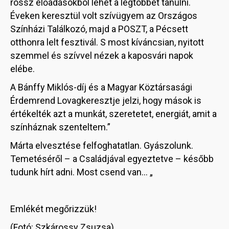
rossz előadásokból lehet a legtöbbet tanulni.
Éveken keresztül volt szívügyem az Országos
Színházi Találkozó, majd a POSZT, a Pécsett
otthonra lelt fesztivál. S most kíváncsian, nyitott
szemmel és szívvel nézek a kaposvári napok
elébe.
A Bánffy Miklós-díj és a Magyar Köztársasági
Érdemrend Lovagkeresztje jelzi, hogy mások is
értékelték azt a munkát, szeretetet, energiát, amit a
színháznak szenteltem.”
Márta elvesztése felfoghatatlan. Gyászolunk.
Temetéséről – a Családjával egyeztetve – később
tudunk hírt adni. Most csend van… „
Emlékét megőrizzük!
(Fotó: Szkárossy Zsuzsa)