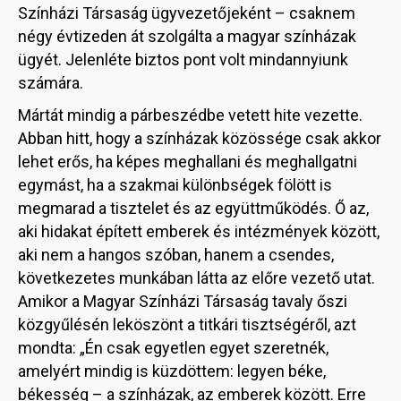
Színházi Társaság ügyvezetőjeként – csaknem
négy évtizeden át szolgálta a magyar színházak
ügyét. Jelenléte biztos pont volt mindannyiunk
számára.
Mártát mindig a párbeszédbe vetett hite vezette.
Abban hitt, hogy a színházak közössége csak akkor
lehet erős, ha képes meghallani és meghallgatni
egymást, ha a szakmai különbségek fölött is
megmarad a tisztelet és az együttműködés. Ő az,
aki hidakat épített emberek és intézmények között,
aki nem a hangos szóban, hanem a csendes,
következetes munkában látta az előre vezető utat.
Amikor a Magyar Színházi Társaság tavaly őszi
közgyűlésén leköszönt a titkári tisztségéről, azt
mondta: „Én csak egyetlen egyet szeretnék,
amelyért mindig is küzdöttem: legyen béke,
békesség – a színházak, az emberek között. Erre