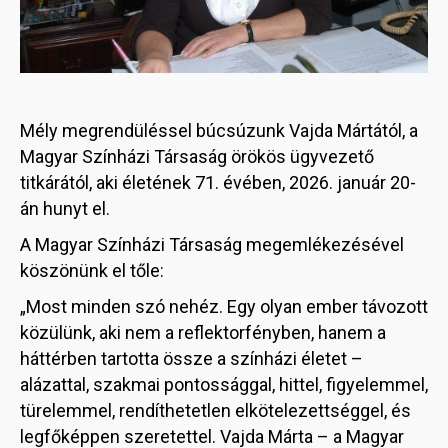
Mély megrendüléssel búcsúzunk Vajda Mártától, a
Magyar Színházi Társaság örökös ügyvezető
titkárától, aki életének 71. évében, 2026. január 20-
án hunyt el.
A Magyar Színházi Társaság megemlékezésével
köszönünk el tőle:
„Most minden szó nehéz. Egy olyan ember távozott
közülünk, aki nem a reflektorfényben, hanem a
háttérben tartotta össze a színházi életet –
alázattal, szakmai pontossággal, hittel, figyelemmel,
türelemmel, rendíthetetlen elkötelezettséggel, és
legfőképpen szeretettel. Vajda Márta – a Magyar