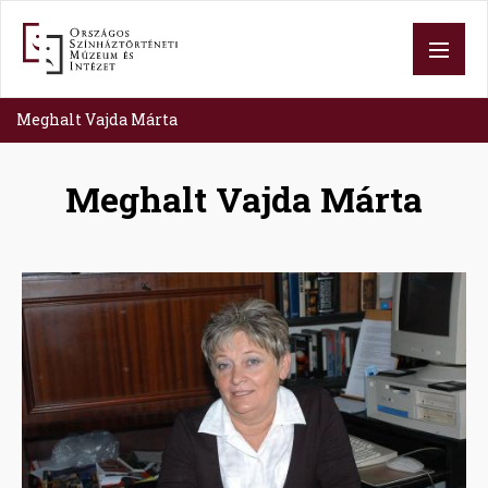
Skip
to
main
content
Meghalt Vajda Márta
Meghalt Vajda Márta
Image