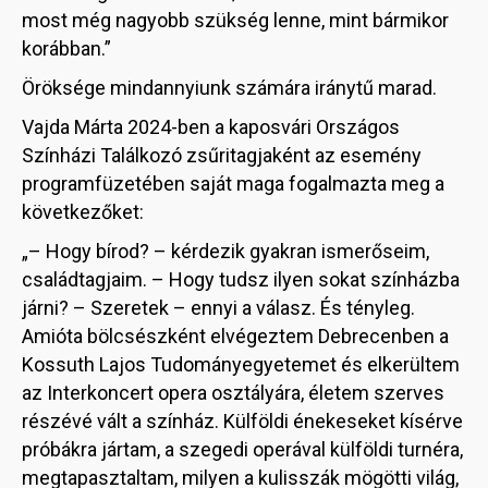
most még nagyobb szükség lenne, mint bármikor
korábban.”
Öröksége mindannyiunk számára iránytű marad.
Vajda Márta 2024-ben a kaposvári Országos
Színházi Találkozó zsűritagjaként az esemény
programfüzetében saját maga fogalmazta meg a
következőket:
„– Hogy bírod? – kérdezik gyakran ismerőseim,
családtagjaim. – Hogy tudsz ilyen sokat színházba
járni? – Szeretek – ennyi a válasz. És tényleg.
Amióta bölcsészként elvégeztem Debrecenben a
Kossuth Lajos Tudományegyetemet és elkerültem
az Interkoncert opera osztályára, életem szerves
részévé vált a színház. Külföldi énekeseket kísérve
próbákra jártam, a szegedi operával külföldi turnéra,
megtapasztaltam, milyen a kulisszák mögötti világ,