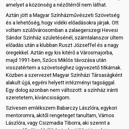
amelyet a közönség a nézőtérről nem láthat.
Aztán jött a Magyar Színházművészeti Szövetség
és a lehetőség, hogy vidéki előadásokra járjak. Ott
voltam szülővárosomban a zalaegerszegi Hevesi
Sándor Színház születésénél, számtalanszor ültem
előadás után a klubban Ruszt Józseffel és a nagy
öregekkel. Aztán egy kis kitérő a Városmajorba,
majd 1991-ben, Szűcs Miklós távozása után
visszatértem a szövetséghez ügyvezető titkárnak.
Közben a szervezet Magyar Színházi Társaságként
alakult újjá, egyéni helyett intézményi tagsággal.
Egy dolog azonban nem változott: a színház iránti
szeretetem, kíváncsiságom.
Szívesen emlékszem Babarczy Lászlóra, egykori
mentoromra, akitől rengeteget tanultam, Vámos
Lászlóra, vagy Csizmadia Tiborra, aki szerint a