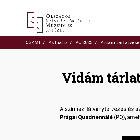
Skip
to
main
content
OSZMI
Aktuális
PQ 2023
Vidám tárlatvezet
Vidám tárla
A színházi látványtervezés és
Prágai Quadriennálé
(PQ), amel