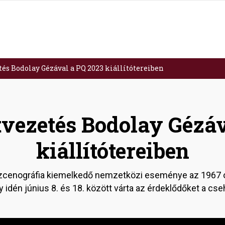
és Bodolay Gézával a PQ 2023 kiállítótereiben
tvezetés Bodolay Gézáv
kiállítótereiben
 szcenográfia kiemelkedő nemzetközi eseménye az 1967
y idén június 8. és 18. között várta az érdeklődőket a cs