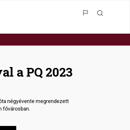
al a PQ 2023
 óta négyévente megrendezett
eh fővárosban.