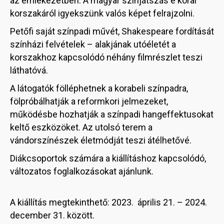
az emlékezetben. A magyar színjátszás e korai
korszakáról igyekszünk valós képet felrajzolni.
Petőfi saját színpadi művét, Shakespeare fordítását
színházi felvételek – alakjának utóéletét a
korszakhoz kapcsolódó néhány filmrészlet teszi
láthatóvá.
A látogatók fölléphetnek a korabeli színpadra,
fölpróbálhatják a reformkori jelmezeket,
működésbe hozhatják a színpadi hangeffektusokat
keltő eszközöket. Az utolsó terem a
vándorszínészek életmódját teszi átélhetővé.
Diákcsoportok számára a kiállításhoz kapcsolódó,
változatos foglalkozásokat ajánlunk.
A kiállítás megtekinthető: 2023. április 21. – 2024.
december 31. között.