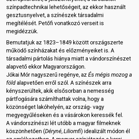
színpadtechnikai lehetőségeit, az ekkor használt
gesztusnyelvet, a színészek társadalmi
megítélését. Petőfi vonatkozó verseit is
megidézzük.
Bemutatjuk az 1823–1849 között országszerte
működő színházakat és előzményeiket is. A
társadalmi pártolás hiánya miatt a vándorszínészet
alapvető ekkor Magyarországon.
Jókai Mór nagyszerű regénye, az
És mégis mozog a
föld
alapvetően erről szól. A színészek arra
kényszerültek, akik elsősorban a nemesség
pártfogására számíthattak volna, hogy a
közönséget lakóhelyén, az ország- vagy
megyegyűléseken és a vásárokon keressék fel.
A vándorszínészi lét utóbb a magyar filmeknek
köszönhetően (
Déryné
,
Liliomfi
) idealizált módon él