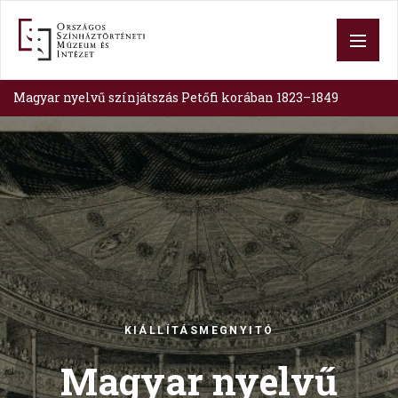
Skip
to
main
content
Magyar nyelvű színjátszás Petőfi korában 1823–1849
Image
KIÁLLÍTÁSMEGNYITÓ
Magyar nyelvű