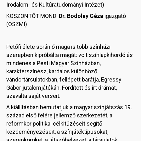
Irodalom- és Kultúratudományi Intézet)
KÖSZÖNTŐT MOND:
Dr. Bodolay Géza
igazgató
(OSZMI)
Petőfi élete során ő maga is több színházi
szerepben kipróbálta magát: volt színlapkihordó és
mindenes a Pesti Magyar Színházban,
karakterszínész, kardalos különböző
vándortársulatokban, fellépett barátja, Egressy
Gábor jutalomjátékán. Fordított és írt drámát,
szavalta saját verseit.
A kiállításban bemutatjuk a magyar színjátszás 19.
század első felére jellemző szerkezetét, a
reformkor politikai célkitűzéseit segítő
kezdeményezéseit, a színjátéktípusokat,
szerepköröket, a játszóhelyeket, a társulatok